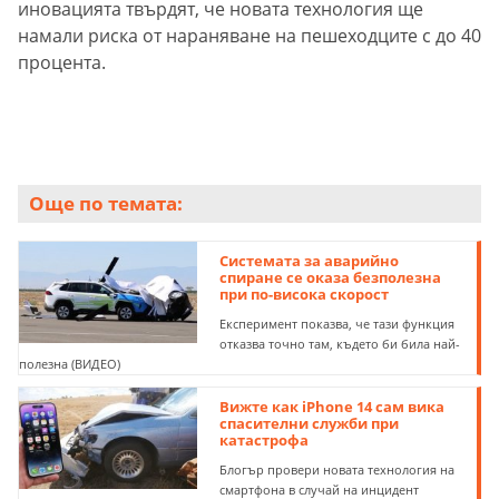
иновацията твърдят, че новата технология ще
намали риска от нараняване на пешеходците с до 40
процента.
Още по темата:
Системата за аварийно
спиране се оказа безполезна
при по-висока скорост
Експеримент показва, че тази функция
отказва точно там, където би била най-
полезна (ВИДЕО)
Вижте как iPhone 14 сам вика
спасителни служби при
катастрофа
Блогър провери новата технология на
смартфона в случай на инцидент