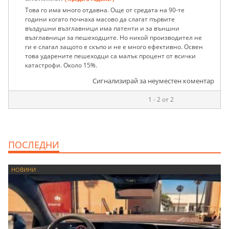
Това го има много отдавна. Още от средата на 90-те
години когато почнаха масово да слагат първите
въздушни възглавници има патенти и за външни
възглавници за пешеходците. Но никой производител не
ги е слагал защото е скъпо и не е много ефективно. Освен
това ударените пешеходци са малък процент от всички
катастрофи. Около 15%.
Сигнализирай за неуместен коментар
1 - 2 от 2
ПОСЛЕДНИ
НОВИНИ