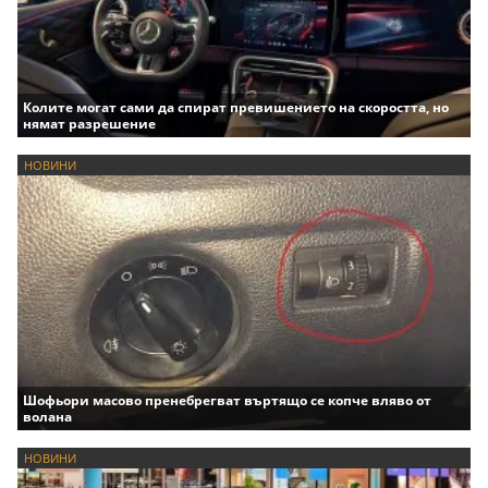
Колите могат сами да спират превишението на скоростта, но
нямат разрешение
НОВИНИ
Шофьори масово пренебрегват въртящо се копче вляво от
волана
НОВИНИ