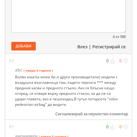
0
от 500
ДОБАВИ
Влез
|
Регистрирай се
#2
0
0
abc
( преди 3 години )
Волво имат(а може би и други производители) модели с
въздушна възглавница там, където черната *** между
предния капак и предното стъкло. Ако се блъсне нещо
отпред, се отваря върху предното стъкло, за да не си
удари главата, ако е пешеходец.В гугъл потърсете "volvo
pedestrian airbag" да видите.
Сигнализирай за неуместен коментар
#1
0
0
анонимен
( преди 3 години )