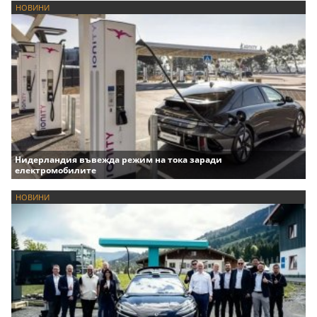
НОВИНИ
Нидерландия въвежда режим на тока заради
електромобилите
НОВИНИ