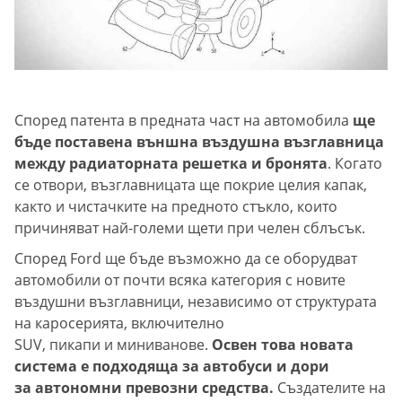
Според патента в предната част на автомобила
ще
бъде поставена външна въздушна възглавница
между радиаторната решетка и бронята
. Когато
се отвори, възглавницата ще покрие целия капак,
както и чистачките на предното стъкло, които
причиняват най-големи щети при челен сблъсък.
Според Ford ще бъде възможно да се оборудват
автомобили от почти всяка категория с новите
въздушни възглавници, независимо от структурата
на каросерията, включително
SUV, пикапи и миниванове.
Освен това новата
система е подходяща за автобуси и дори
за автономни превозни средства.
Създателите на