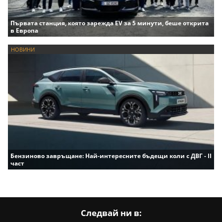
Първата станция, която зарежда EV за 5 минути, беше открита
в Европа
НОВИНИ
Бензиново завръщане: Най-интересните бъдещи коли с ДВГ - II
част
Следвай ни в: