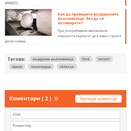
(ВИДЕО)
Как да проверите въздушните
възглавници, без да ги
активирате?
При употребявани автомобили
опасността еърбегът да е извън строя е
доста голяма
Тагове:
въздушна възглавница
Ford
патент
броня
пешеходци
сблъсък
Коментари ( 2 )
Напиши коментар