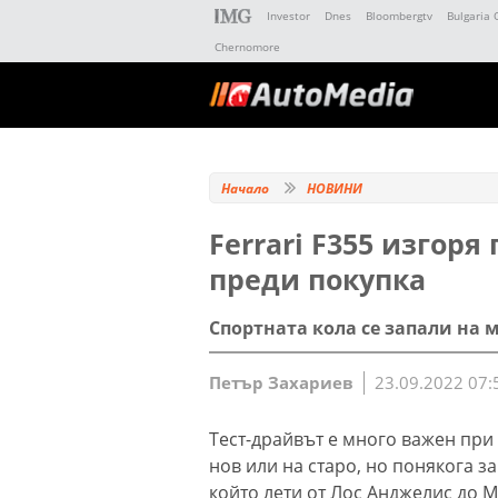
Investor
Dnes
Bloombergtv
Bulgaria 
Chernomore
Начало
НОВИНИ
Ferrari F355 изгоря
преди покупка
Спортната кола се запали на 
Петър Захариев
23.09.2022 07:
Тест-драйвът е много важен при
нов или на старо, но понякога з
който лети от Лос Анджелис до Ма