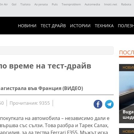
On Air
Gol
Tialoto
Az-jenata
Puls
Teenproblem
Automedia
Imoti.net
Rabota
НОВИНИ
ТЕСТ ДРАЙВ
ИСТОРИИ
ТЕХНИКА
ПОЛЕЗ
ПОСЛ
 по време на тест-драйв
НОВИ
магистрала във Франция (ВИДЕО)
50
Прочитания: 9355
Buga
шедь
 покупката на автомобила – независимо дали е
авършва със сълзи. Това разбра и Тарек Салах,
НОВИ
рсилия, за да тества Ferrari F355. Мъжът иска