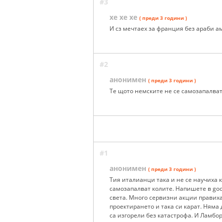
#3
хе хе хе
( преди 3 години )
И сз мечтаех за франция без араби а
#2
анонимен
( преди 3 години )
Те щото немските не се самозапалва
#1
анонимен
( преди 3 години )
Тия италианци така и не се научиха 
самозапалват колите. Напишете в googl
света. Много сервизни акции правиха
проектирането и така си карат. Няма 
са изгорели без катастрофа. И Ламбо