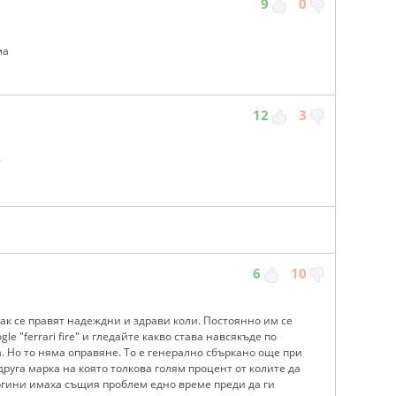
9
0
ма
12
3
т
6
10
как се правят надеждни и здрави коли. Постоянно им се
e "ferrari fire" и гледайте какво става навсякъде по
. Но то няма оправяне. То е генерално сбъркано още при
друга марка на която толкова голям процент от колите да
ргини имаха същия проблем едно време преди да ги