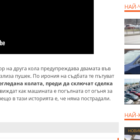
НАЙ-
р на друга кола предупреждава двамата във
излиза пушек. По ирония на съдбата те пътуват
егледана колата, преди да сключат сделка
 виждат как машината е погълната от огъня за
нещо в тази историята е, че няма пострадали.
НАЙ-
НОВИ