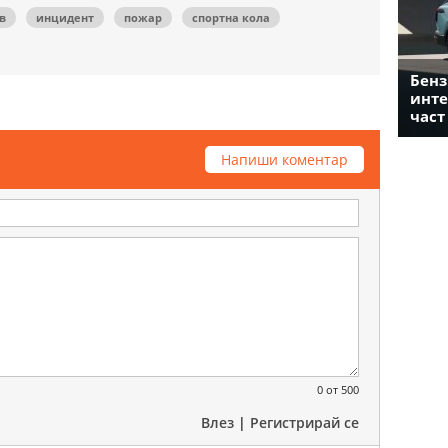
в
инцидент
пожар
спортна кола
Бенз
инте
част
Напиши коментар
0
от 500
Влез
|
Регистрирай се