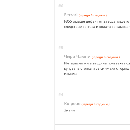
#6
Ferrari
( преди 3 години )
F355 имаше дефект от завода, където
следствие се къса и колата се самоза
#5
Чиро Чампи
( преди 3 години )
Интересно ми е защо не ползваха пож
купувача стояха и се снимаха с горя
измама
#4
Ко рече
( преди 3 години )
Значи