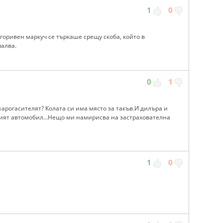
1
0
 горивен маркуч се търкаше срещу скоба, който в
палва.
0
1
арогасителят? Колата си има място за такъв.И дилъра и
щият автомобил...Нещо ми намирисва на застрахователна
1
0