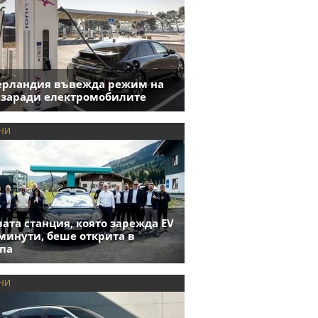
ерландия въвежда режим на
 заради електромобилите
НИ
ата станция, която зарежда EV
 минути, беше открита в
па
НИ