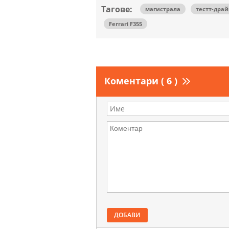
Тагове:
магистрала
тестт-драй
Ferrari F355
Коментари ( 6 )
ДОБАВИ