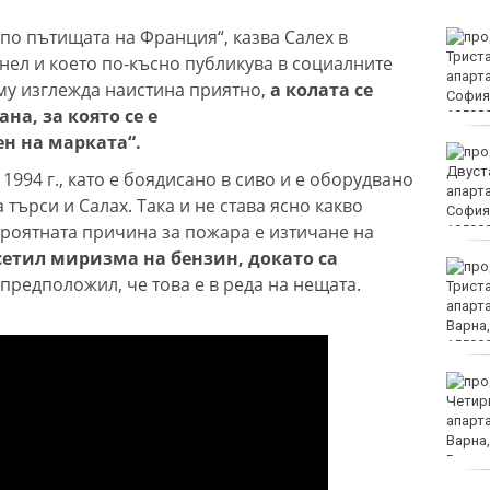
по пътищата на Франция“, казва Салех в
Организират редица
инициативи за
снел и което по-късно публикува в социалните
Международния ден на
му изглежда наистина приятно,
а колата се
младежта във Варна
на, за която се е
н на марката“.
Чужденец, ползвал
фалшива шофьорска
1994 г., като е боядисано в сиво и е оборудвано
книжка, бе осъден във
 търси и Салах. Така и не става ясно какво
Варна
ероятната причина за пожара е изтичане на
усетил миризма на бензин, докато са
Спипаха 75-годишен
 предположил, че това е в реда на нещата.
дядо с 53 грама чист
кокаин
Пускат нови 66 спътника
в ниска околоземна
орбита