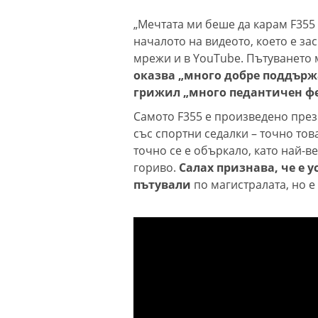
„Мечтата ми беше да карам F355 
началото на видеото, което е за
мрежи и в YouTube. Пътуването 
оказва „много добре поддържа
грижил „много педантичен фе
Самото F355 е произведено през 
със спортни седалки – точно това
точно се е объркало, като най-в
гориво.
Салах признава, че е 
пътували
по магистралата, но е