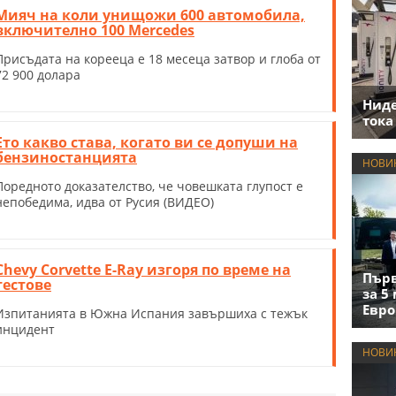
Мияч на коли унищожи 600 автомобила,
включително 100 Mercedes
Присъдата на корееца е 18 месеца затвор и глоба от
72 900 долара
Нид
тока
Ето какво става, когато ви се допуши на
бензиностанцията
НОВИ
Поредното доказателство, че човешката глупост е
непобедима, идва от Русия (ВИДЕО)
Chevy Corvette E-Ray изгоря по време на
Първ
тестове
за 5
Евро
Изпитанията в Южна Испания завършиха с тежък
инцидент
НОВИ