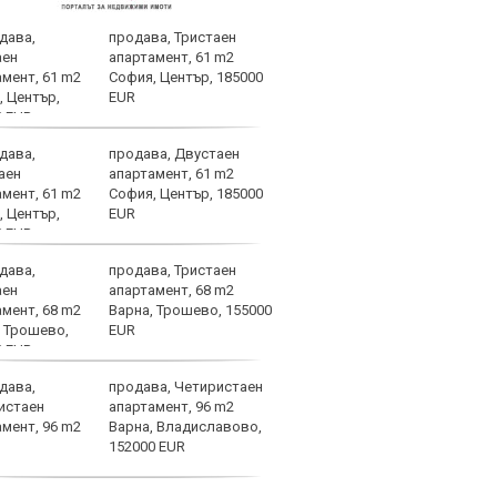
продава, Тристаен
Бълг
апартамент, 61 m2
наци
София, Център, 185000
Свет
EUR
атле
продава, Двустаен
След
апартамент, 61 m2
Мака
София, Център, 185000
прод
EUR
още 
изхода
продава, Тристаен
ЦСКА
апартамент, 68 m2
перл
Варна, Трошево, 155000
мачо
EUR
близ
продава, Четиристаен
Мачо
апартамент, 96 m2
теле
Варна, Владиславово,
авгу
152000 EUR