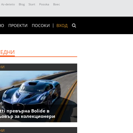
Az-deteto
Blog
Start
Posoka
Boec
НО
ПРОЕКТИ
ПОСОКИ
ВХОД
ЕДНИ
НИ
tti превърна Bolide в
овър за колекционери
НИ