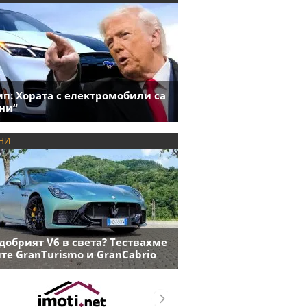
п: Хората с електромобили са
ни“
НИ
добрият V6 в света? Тествахме
те GranTurismo и GranCabrio