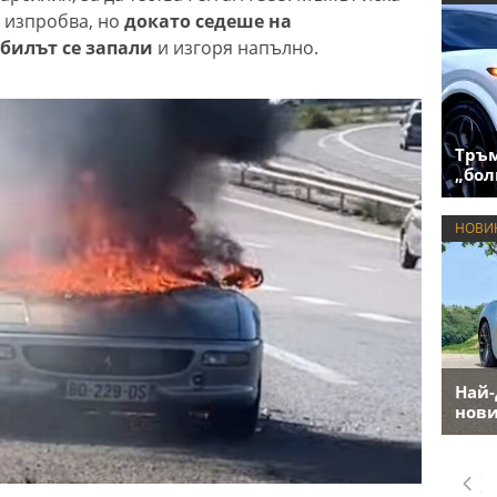
я изпробва, но
докато седеше на
билът се запали
и изгоря напълно.
Тръм
„бол
НОВИ
Най-
нови