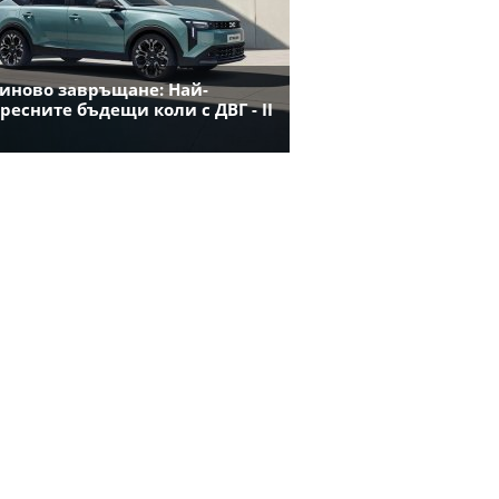
иново завръщане: Най-
ресните бъдещи коли с ДВГ - II