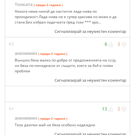
Тонката
( преди 3 години )
Никога няма никой да настигне лада нива по
проходимост.Лада нива не е супер красива но може и да
стане.Бих избрал ладичката пред този *** аро...
Сигнализирай за неуместен коментар
#2
8
3
анонимен
( преди 3 години )
Външно бяха малко по-добре от предложенията на ссср,
но бяха по-ненадежни от същите, което за 4х4 е голям
проблем
Сигнализирай за неуместен коментар
#1
13
2
анонимен
( преди 3 години )
Тези джипки май не бяха особено надеждни
Сигнализирай за неуместен коментар