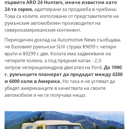
първите ARO 24 Hunters, иначе известни като
24-та серия,
адаптирани за продажба в чужбина.
Това са колите, използвани от представителите на
румънския автомобилен производител на
северноамериканския континент.
Периодичен доклад на Automotive News съобщава,
че базовият румънски SUV струва $9699 с четири
врати и $9299 с две. Колата има задвижване на
четирите колела, а под предния капак - 2,3-
литров четирицилиндров двигател на Ford.
До 1990
г. румънците планират да продадат между 4200
и 6000 коли в Америка.
Но така и не успяват да
убедят американците в качествата на своите
автомобили и не се получава нищо.