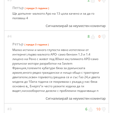
2
0
Петър
( преди 3 години )
Ще допълня- малкото Аро на 13 цола качено и за да го
ползваш 4
Сигнализирай за неуместен коментар
#4
8
0
Ретър
( преди 3 години )
Малко истини и много глупости явно изтеглени от
интернет,първо малкото АРО- само бензин 1.3 и 1.4
лиценз на Рено с живот под 80хил км,голямото АРО-само
румънски мотори разработки на Saviem
Франция,големите кубатури бяха за румънската
армия,много рядко граждански и нищо общо с тракторни
двигагели,освен горивото,срещаха се и със Газ 24,и двата
модела до 10ата година се покриваха с ръжда,у нас бяха
основно в,, Енерго"и често уазките ходиха да ги
вадят,нискооборотни дизели с проблемни подкачващи п
Сигнализирай за неуместен коментар
#3
6
10