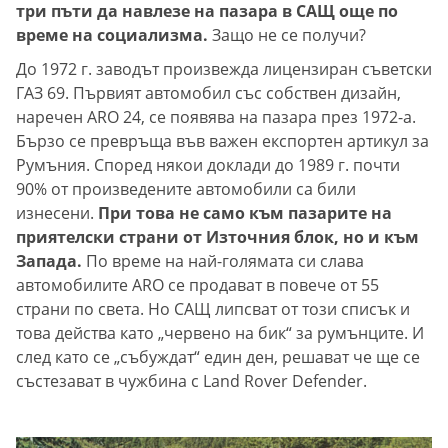
три пъти да навлезе на пазара в САЩ още по
време на социализма.
Защо не се получи?
До 1972 г. заводът произвежда лицензиран съветски
ГАЗ 69. Първият автомобил със собствен дизайн,
наречен ARO 24, се появява на пазара през 1972-а.
Бързо се превръща във важен експортен артикул за
Румъния. Според някои доклади до 1989 г. почти
90% от произведените автомобили са били
изнесени.
При това не само към пазарите на
приятелски страни от Източния блок, но и към
Запада.
По време на най-голямата си слава
автомобилите ARO се продават в повече от 55
страни по света. Но САЩ липсват от този списък и
това действа като „червено на бик“ за румънците. И
след като се „събуждат“ един ден, решават че ще се
състезават в чужбина с Land Rover Defender.