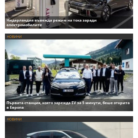
Нидерландия въвежда режим на тока заради
електромобилите
НОВИНИ
Първата станция, която зарежда EV за 5 минути, беше открита
в Европа
НОВИНИ