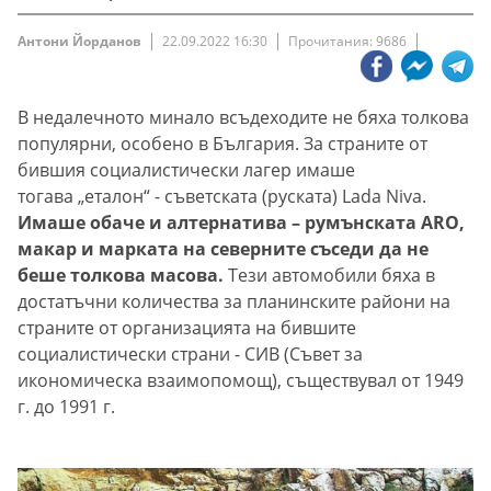
Антони Йорданов
22.09.2022 16:30
Прочитания: 9686
В недалечното минало всъдеходите не бяха толкова
популярни, особено в България. За страните от
бившия социалистически лагер имаше
тогава „еталон“ - съветската (руската) Lada Niva.
Имаше обаче и алтернатива – румънската ARO,
макар и марката на северните съседи да не
беше толкова масова.
Тези автомобили бяха в
достатъчни количества за планинските райони на
страните от организацията на бившите
социалистически страни - СИВ (Съвет за
икономическа взаимопомощ), съществувал от 1949
г. до 1991 г.