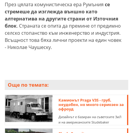
През цялата комунистическа ера Румъния
се
стремеше да изглежда външно като
алтернатива на другите страни от Източния
блок
. Страната се опита да премине от предимно
селско стопанство към инженерство и индустрия.
Всъщност това бяха лични проекти на един човек
- Николае Чаушеску.
Още по темата:
Камионът Praga V3S - груб,
неудобен, но много сериозен за
офроуд
Дизайнът е базиран на съветските ЗиЛ
и на американските Studebaker