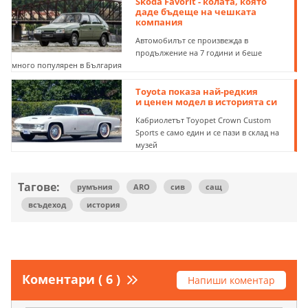
Skoda Favorit - колата, която
даде бъдеще на чешката
компания
Автомобилът се произвежда в
продължение на 7 години и беше
много популярен в България
Toyota показа най-редкия
и ценен модел в историята си
Кабриолетът Toyopet Crown Custom
Sports е само един и се пази в склад на
музей
Тагове:
румъния
ARO
сив
сащ
всъдеход
история
Коментари ( 6 )
Напиши коментар