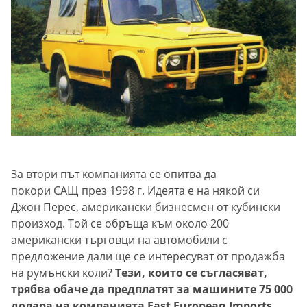
За втори път компанията се опитва да
покори САЩ през 1998 г. Идеята е на някой си
Джон Перес, американски бизнесмен от кубински
произход. Той се обръща към около 200
американски търговци на автомобили с
предложение дали ще се интересуват от продажба
на румънски коли?
Тези, които се съгласяват,
трябва обаче да предплатят за машините 75 000
долара на компанията East European Imports,