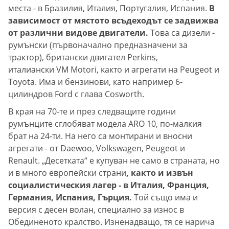
места - в Бразилия, Италия, Португалия, Испания.
В
зависимост от мястото всъдеходът се задвижва
от различни видове двигатели.
Това са дизели -
румънски (първоначално предназначени за
трактор), британски двигател Perkins,
италиански VM Motori, както и агрегати на Peugeot и
Toyota. Има и бензинови, като например 6-
цилиндров Ford с глава Cosworth.
В края на 70-те и през следващите години
румънците сглобяват модела ARO 10, по-малкия
брат на 24-ти. На него са монтирани и вносни
агрегати - от Daewoo, Volkswagen, Peugeot и
Renault. „Десетката“ е купуван не само в страната, но
и в много европейски страни
, както и извън
социалистическия лагер - в Италия, Франция,
Германия, Испания, Гърция.
Той също има и
версия с десен волан, специално за износ в
Обединеното кралство. Изненадващо, тя се нарича