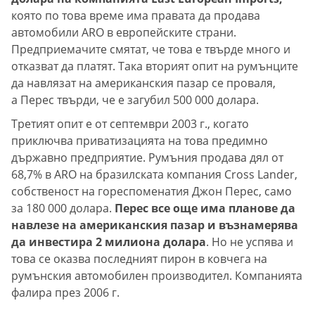
която по това време има правата да продава
автомобили ARO в европейските страни.
Предприемачите смятат, че това е твърде много и
отказват да платят. Така вторият опит на румънците
да навлязат на американския пазар се проваля,
а Перес твърди, че е загубил 500 000 долара.
Третият опит е от септември 2003 г., когато
приключва приватизацията на това предимно
държавно предприятие. Румъния продава дял от
68,7% в ARO на бразилската компания Cross Lander,
собственост на гореспоменатия Джон Перес, само
за 180 000 долара.
Перес все още има планове да
навлезе на американския пазар и възнамерява
да инвестира 2 милиона долара
. Но не успява и
това се оказва последният пирон в ковчега на
румънския автомобилен производител. Компанията
фалира през 2006 г.