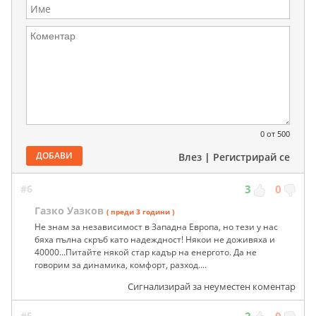
0
от 500
ДОБАВИ
Влез
|
Регистрирай се
#6
3
0
Газко Уазков
( преди 3 години )
Не знам за независимост в Западна Европа, но тези у нас
бяха пълна скръб като надеждност! Някои не доживяха и
40000...Питайте някой стар кадър на енергото. Да не
говорим за динамика, комфорт, разход....
Сигнализирай за неуместен коментар
#5