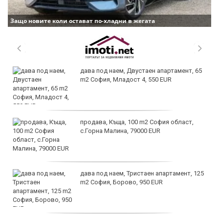
Защо новите коли остават по-хладни в жегата
дава под наем, Двустаен апартамент, 65
m2 София, Младост 4, 550 EUR
продава, Къща, 100 m2 София област,
с.Горна Малина, 79000 EUR
дава под наем, Тристаен апартамент, 125
m2 София, Борово, 950 EUR