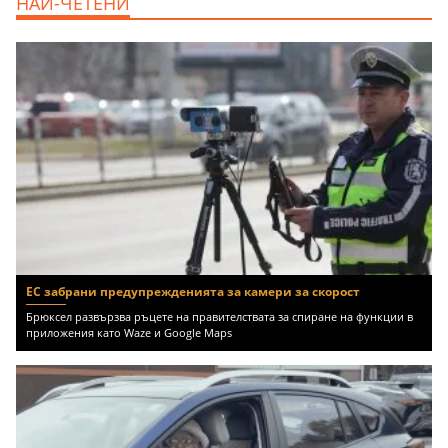
НАЙ-ЧЕТЕНИ
Бургас област, к.к.Слънчев Бряг, 65500
EUR
ЕС забрани предупрежденията за камери за скорост
Брюксел развързва ръцете на правителствата за спиране на функции в
приложения като Waze и Google Maps