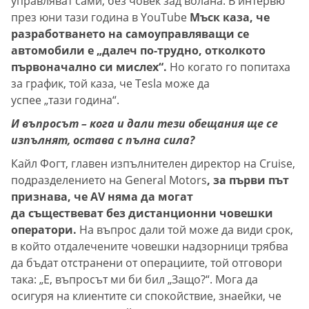
управляват сами, без човек зад волана. В интервю
през юни тази година в YouTube
Мъск каза, че
разработването на самоуправляващи се
автомобили е „далеч по-трудно, отколкото
първоначално си мислех“.
Но когато го попитаха
за график, той каза, че Tesla може да
успее „тази година“.
И въпросът – кога и дали тези обещания ще се
изпълнят, остава с пълна сила?
Кайл Фогт, главен изпълнителен директор на Cruise,
подразделението на General Motors
, за първи път
признава, че AV няма да могат
да съществеват без дистанционни човешки
оператори.
На въпрос дали той може да види срок,
в който отдалечените човешки надзорници трябва
да бъдат отстранени от операциите, той отговори
така: „Е, въпросът ми би бил „Защо?“. Мога да
осигуря на клиентите си спокойствие, знаейки, че