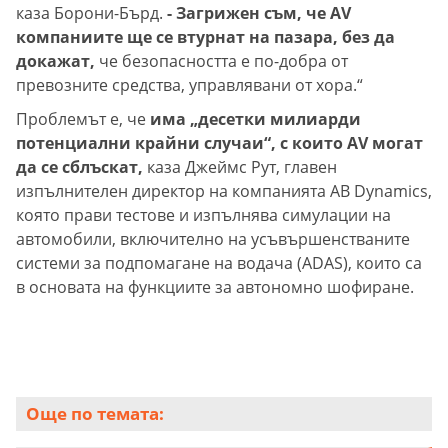
каза Борони-Бърд.
- Загрижен съм, че AV
компаниите ще се втурнат на пазара, без да
докажат,
че безопасността е по-добра от
превозните средства, управлявани от хора.“
Проблемът е, че
има „десетки милиарди
потенциални крайни случаи“, с които AV могат
да се сблъскат,
каза Джеймс Рут, главен
изпълнителен директор на компанията AB Dynamics,
която прави тестове и изпълнява симулации на
автомобили, включително на усъвършенстваните
системи за подпомагане на водача (ADAS), които са
в основата на функциите за автономно шофиране.
Още по темата: