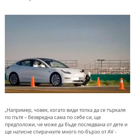
„Например, човек, когато види топка да се търкаля
по пътя – безвредна сама по себе си, ще
предположи, че може да бъде последвана от дете и
ще натисне спирачките много по-бързо от AV -