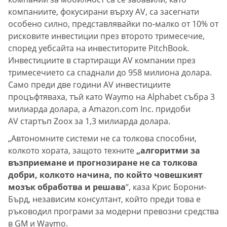
компаниите, фокусирани върху AV, са засегнати
особено силно, представлявайки по-малко от 10% от
рисковите инвестиции през второто тримесечие,
според уебсайта на инвеститорите PitchBook.
Инвестициите в стартиращи AV компании през
тримесечието са спаднали до 958 милиона долара.
Само преди две години AV инвестициите
процъфтяваха, тъй като Waymo на Alphabet събра 3
милиарда долара, а Amazon.com Inc. придоби
AV стартъп Zoox за 1,3 милиарда долара.
„Автономните системи не са толкова способни,
колкото хората, защото техните
„алгоритми за
възприемане и прогнозиране не са толкова
добри, колкото начина, по който човешкият
мозък обработва и решава
“, каза Крис Борони-
Бърд, независим консултант, който преди това е
ръководил програми за модерни превозни средства
в GM и Waymo.