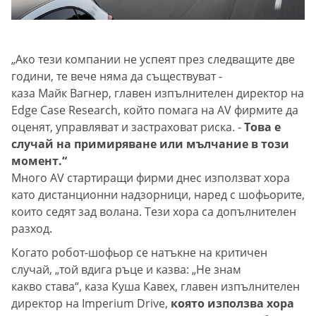
„Ако тези компании не успеят през следващите две
години, те вече няма да съществуват -
каза Майк Вагнер, главен изпълнителен директор на
Edge Case Research, който помага на AV фирмите да
оценят, управляват и застраховат риска. -
Това е
случай на примиряване или мълчание в този
момент.“
Много AV стартиращи фирми днес използват хора
като дистанционни надзорници, наред с шофьорите,
които седят зад волана. Тези хора са допълнителен
разход.
Когато робот-шофьор се натъкне на критичен
случай, „той вдига ръце и казва: „Не знам
какво става“, каза Куша Кавех, главен изпълнителен
директор на Imperium Drive,
която използва хора