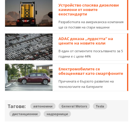
Устройство спасява дизелови
камиони от новите
екостандарти
Разработката на американска компания
ще се поставя на стари машини
ADAC доказа „лудостта“ на
цените на новите коли
В един от сегментите поскъпването за 5
години е с цели 44%
Електромобилите се
обезценяват като смартфоните
Причината е бързото развитие на
технологиите на батериите
Тагове:
автономни
General Motors
Tesla
дистанционни
надзорници