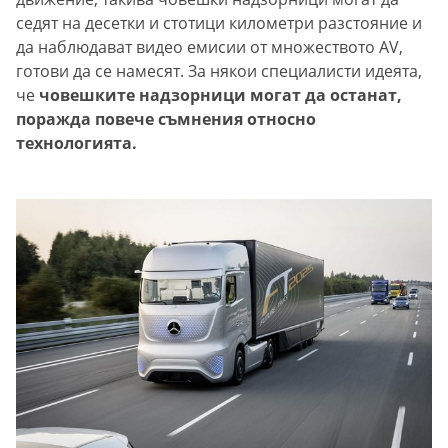
седят на десетки и стотици километри разстояние и
да наблюдават видео емисии от множеството AV,
готови да се намесят. За някои специалисти идеята,
че
човешките надзорници могат да останат,
поражда повече съмнения относно
технологията.