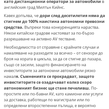
като дистанционни оператори за автомобили
в
английския град Милтън Кийнс.
Кавех допълва, че
дори след десетилетия няма да
стигнем до 100% наистина автономни превозни
средства.
Въпреки това конкуренцията нараства.
Някои китайски градове настояват за по-бързо
разрешаване на активно AV тестване.
Необходимостта от справяне с крайните случаи и
намаляване на разходите за всичко – от сензори до
броя на хората в цикъла, за да се стигне до пазара,
също се засили, защото финансирането на
инвеститорите за автономни автомобили рязко
намал
я. Съмненията се прокрадват, защото
инвеститорите се озадачават колко скоро
автономният бизнес ще стане печеливш.
По-
простите или по-бавни AV, като камиони или услуги
за доставка, работещи по магистрали или по
определени второстепенни пътища, е вероятно