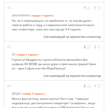
#4
1
1
анонимен
( преди 3 години )
Не, че е невузжмоцно, но проблемът е, че изксва далеч
повече работа и труд, а съвременният капиталистичекси
сват инвестира, само ако има кяр до 3-4 години.
Сигнализирай за неуместен коментар
#3
2
2
al
( преди 3 години )
Глупости! Квадратни глупости!Никога автомобил без
шофьор НЕ МОЖЕ да мине дори и през малко градче! Камо
ли - през София или Ню Йорк!Никога!
Сигнализирай за неуместен коментар
#2
2
1
Дедо
( преди 3 години )
Много фантастика, малко мисъл! Ако т.нар. "човешки
надзорници, дистанционни оператори" са вариант, защо
все още не са на работа в авио и ТИР фирмите? Защо ще