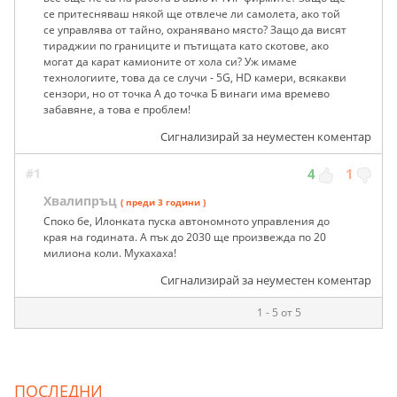
се притесняваш някой ще отвлече ли самолета, ако той
се управлява от тайно, охранявано място? Защо да висят
тираджии по границите и пътищата като скотове, ако
могат да карат камионите от хола си? Уж имаме
технологиите, това да се случи - 5G, HD камери, всякакви
сензори, но от точка А до точка Б винаги има времево
забавяне, а това е проблем!
Сигнализирай за неуместен коментар
#1
4
1
Хвалипръц
( преди 3 години )
Споко бе, Илонката пуска автономното управления до
края на годината. А пък до 2030 ще произвежда по 20
милиона коли. Мухахаха!
Сигнализирай за неуместен коментар
1 - 5 от 5
ПОСЛЕДНИ