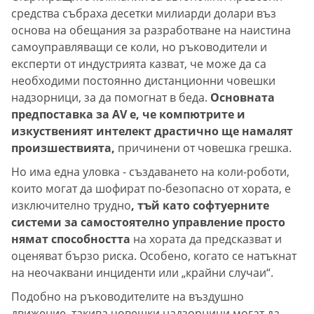
средства събраха десетки милиарди долари въз
основа на обещания за разработване на наистина
самоуправляващи се коли, но ръководители и
експерти от индустрията казват, че може да са
необходими постоянно дистанционни човешки
надзорници, за да помогнат в беда.
Основната
предпоставка за AV е, че компютрите и
изкуственият интелект драстично ще намалят
произшествията,
причинени от човешка грешка.
Но има една уловка - създаването на коли-роботи,
които могат да шофират по-безопасно от хората, е
изключително трудно
, тъй като софтуерните
системи за самостоятелно управление просто
нямат способността
на хората да предсказват и
оценяват бързо риска. Особено, когато се натъкнат
на неочаквани инциденти или „крайни случаи“.
Подобно на ръководителите на въздушно
движение, такива човешки надзорници могат да