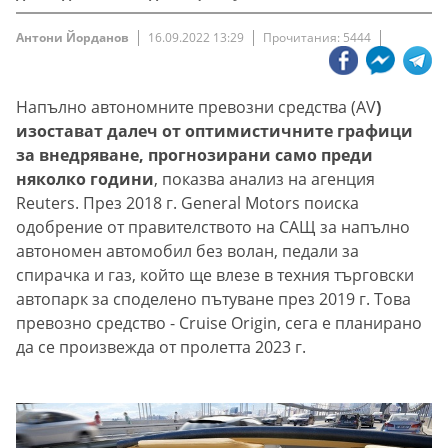
Антони Йорданов
16.09.2022 13:29
Прочитания: 5444
Напълно автономните превозни средства (AV
)
изостават далеч от оптимистичните графици
за внедряване, прогнозирани само преди
няколко години
, показва анализ на агенция
Reuters. През 2018 г. General Motors поиска
одобрение от правителството на САЩ за напълно
автономен автомобил без волан, педали за
спирачка и газ, който ще влезе в техния търговски
автопарк за споделено пътуване през 2019 г. Това
превозно средство - Cruise Origin, сега е планирано
да се произвежда от пролетта 2023 г.