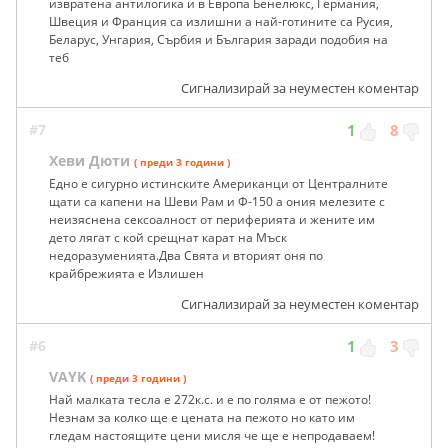
извратена антилогика и в Европа Бенелюкс, Германия,
Швеция и Франция са излишни а най-готините са Русия,
Беларус, Унгария, Сърбия и България заради подобия на
теб
Сигнализирай за неуместен коментар
#7
1
8
Хеви Дюти
( преди 3 години )
Едно е сигурно истинските Американци от Централните
щати са капени на Шеви Рам и Ф-150 а ония мелезите с
неизяснена сексоалност от периферията и жените им
дето лягат с кой срещнат карат на Мъск
недоразуменията.Два Свята и вторият оня по
крайбрежията е Излишен
Сигнализирай за неуместен коментар
#6
1
3
VAYK
( преди 3 години )
Най малката тесла е 272к.с. и е по голяма е от пежото!
Незнам за колко ще е цената на пежото но като им
гледам настоящите цени мисля че ще е непродаваем!