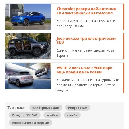
Chevrolet разкри най-евтиния
си електрически автомобил
Equinox дебютира с цена от $30 000 и
пробег до 483 км
Jeep показа три електрически
SUV
Един от тях е направен специално за
Европа
VW ID.2 поскъпна с 5000 евро
още преди да се появи
Увеличението на цените на суровините
промени и планове на германците за
модела
Тагове:
електромобили
Peugeot 308
Peugeot 308 SW.
хечбек
комби
електрически версии