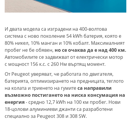
И двата модела са изградени на 400-волтова
система с ново поколение 54 kWh батерия, която е
80% никел, 10% манган и 10% кобалт. Максималният
пробег не бе обявен,
но се очаква да е над 400 км.
Автомобилите се задвижват от електрически мотор
с мощност 156 к.с. с 260 Нм въртящ момент.
От Peugeot уверяват, че работата по двигателя,
батерията, оптимизирането на предницата, теглото
на колата и триенето на гумите
са направили
възможно постигането на ниска консумация на
енергия
- средно 12,7 kWh на 100 км пробег. Нови
18-цолови алуминиеви джанти са разработени
специално за Peugeot 308 и 308 SW.