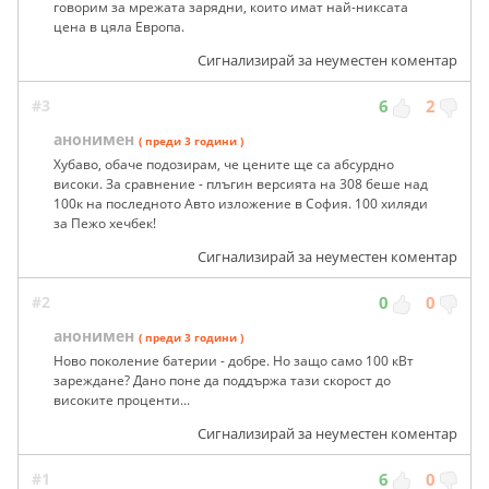
говорим за мрежата зарядни, които имат най-никсата
цена в цяла Европа.
Сигнализирай за неуместен коментар
#3
6
2
анонимен
( преди 3 години )
Хубаво, обаче подозирам, че цените ще са абсурдно
високи. За сравнение - плъгин версията на 308 беше над
100к на последното Авто изложение в София. 100 хиляди
за Пежо хечбек!
Сигнализирай за неуместен коментар
#2
0
0
анонимен
( преди 3 години )
Ново поколение батерии - добре. Но защо само 100 кВт
зареждане? Дано поне да поддържа тази скорост до
високите проценти...
Сигнализирай за неуместен коментар
#1
6
0