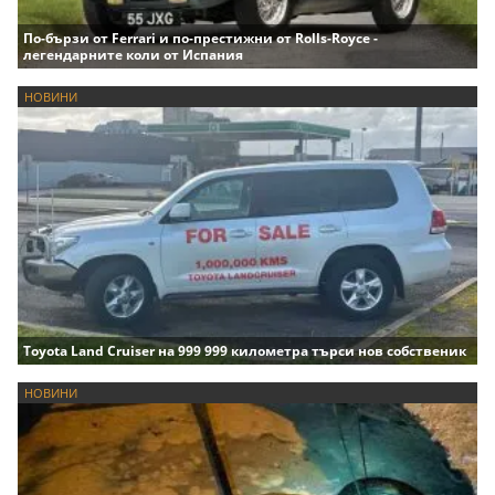
По-бързи от Ferrari и по-престижни от Rolls-Royce -
легендарните коли от Испания
НОВИНИ
Toyota Land Cruiser на 999 999 километра търси нов собственик
НОВИНИ