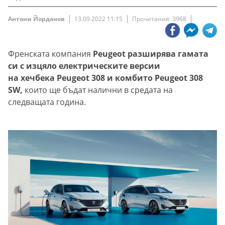
Антони Йорданов
13.09.2022 11:15
Прочитания: 3968
Френската компания
Peugeot разширява гамата
си с изцяло електрическите версии
на хечбека Peugeot 308 и комбито Peugeot 308
SW,
които ще бъдат налични в средата на
следващата година.