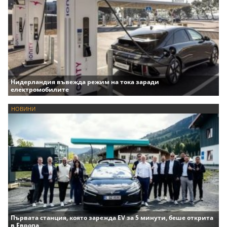
Нидерландия въвежда режим на тока заради
електромобилите
НОВИНИ
Първата станция, която зарежда EV за 5 минути, беше открита
в Европа