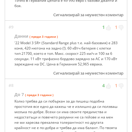
Точно в Германия цената e 49 990 евро с базови джанти и
боя.
Сигнализирай за неуместен коментар
#9
1
1
Данни
( преди 3 години )
'22 Model 3 SR+ (Standard Range plus т.е. най-базовия) е 283
коня, 420 нютона на задно (!). 60 кВтч батерия с клетки
тип 21700, което е топ. Макс. скорост 225 км/ч и 100 за 6
секунди. 11 кВт трифазно бордово зарядно за AC и 170 кВт
зареждане на DC. Цена в Германия 52,965 еврака.
Сигнализирай за неуместен коментар
#8
4
1
До 7
( преди 3 години )
Колко трябва да си побъркан за да пишеш подобна
простотия все едно да кажеш че е излишно да си ползваш
мозъка по-добре. Всеки си има своите предимства и
недостатъци и повечето разумни не са гейове и на мен
не ми харесва прекалена толерантност но другата
крайност не е по-добра и трябва да има балант. По твоята