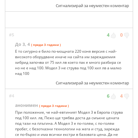
Сигнализирай за неуместен коментар
#5
4
0
До 3, 4
( преди 3 години )
Е то сигурно е било по-мощната 220 коня версия с най-
високото оборудване иначе на сайта им зареждаемия
хибрид започва от 75 хил лв което пак е много разбира се
но не е над 100. Модел 3 не струва под 100 хил лв а малко
над 100
Сигнализирай за неуместен коментар
#4
6
4
анонимен
( преди 3 години )
При положение, че най-евтиният Модел 3 в Европа струва
под 100 хил. лв, Пежо ще трябва доста да смъкне цената
под тази на плъгина. А Модел 3 е по-голям, с по-голям
пробег, с безотказни технологии на жега и студ, зарежда
се по-бързо и има всички екстри в базовата цена. Да не