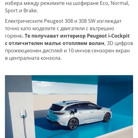
избира между режимите на шофиране Eco, Normal,
Sport и Brake.
Електрическите Peugeot 308 и 308 SW изглеждат
точно като моделите с двигатели с вътрешно
горене
. Те получават интериор Peugeot i-Cockpit
с отличителен малък отопляем волан
, 3D цифров
прожекционен дисплей и 10-инчов сензорен екран
в централната конзола.