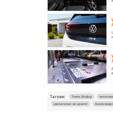
Тагове:
Томас Шефер
поскъпв
увеличение на цените
базов моде