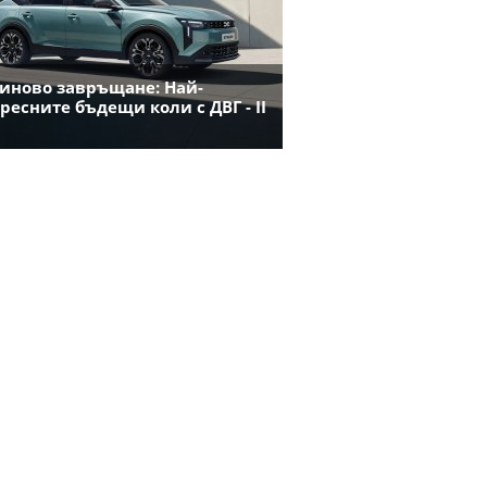
иново завръщане: Най-
ресните бъдещи коли с ДВГ - II