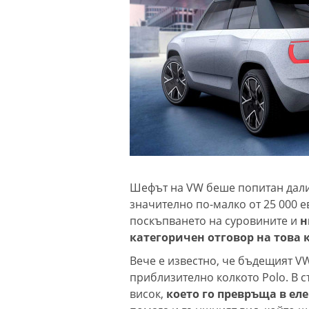
Шефът на VW беше попитан дали 
значително по-малко от 25 000 е
поскъпването на суровините и
н
категоричен отговор на това 
Вече е известно, че бъдещият VW
приблизително колкото Polo. В 
висок,
което го превръща в еле