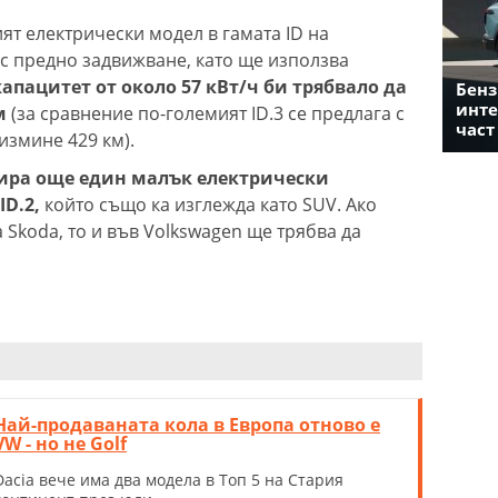
ят електрически модел в гамата ID на
 с предно задвижване, като ще използва
капацитет от около 57 кВт/ч би трябвало да
Бенз
инте
м
(за сравнение по-големият ID.3 се предлага с
част
 измине 429 км).
ира още един малък електрически
ID.2,
който също ка изглежда като SUV. Ако
 Skoda, то и във Volkswagen ще трябва да
Най-продаваната кола в Европа отново е
VW - но не Golf
Dacia вече има два модела в Топ 5 на Стария