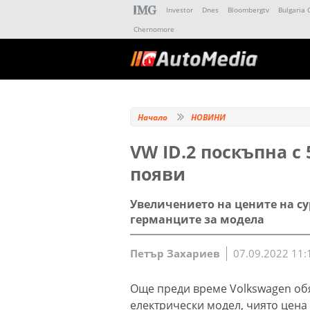
Investor
Dnes
Bloombergtv
Bulgaria 
Chernomore
Начало
НОВИНИ
VW ID.2 поскъпна с
появи
Увеличението на цените на с
германците за модела
Петър Захариев
07.09.2022 11:
Още преди време Volkswagen обя
електрически модел, чиято цена 