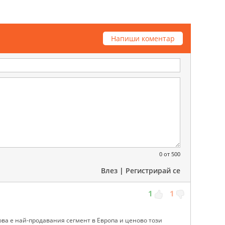
Напиши коментар
0
от 500
Влез
|
Регистрирай се
1
1
ва е най-продавания сегмент в Европа и ценово този