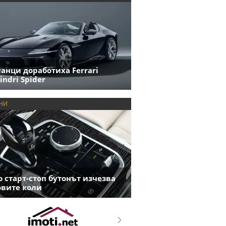
анци доработиха Ferrari
indri Spider
НИ
 старт-стоп бутонът изчезва
овите коли