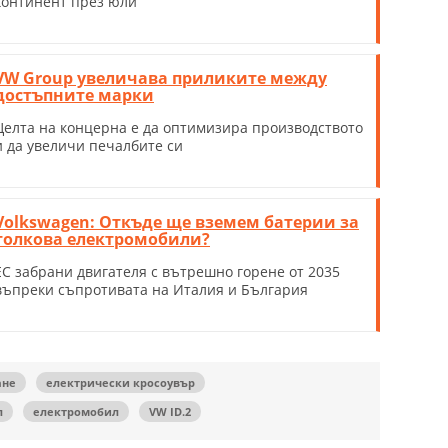
континент през юли
VW Group увеличава приликите между
достъпните марки
Целта на концерна е да оптимизира производството
и да увeличи печалбите си
Volkswagen: Откъде ще вземем батерии за
толкова електромобили?
ЕС забрани двигателя с вътрешно горене от 2035
въпреки съпротивата на Италия и България
ане
електрически кросоувър
л
електромобил
VW ID.2