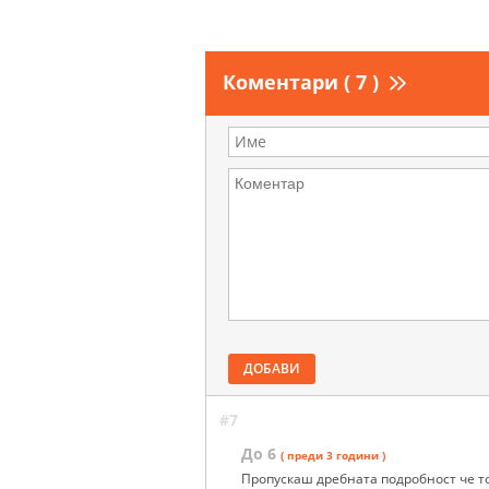
Коментари ( 7 )
ДОБАВИ
#7
До 6
( преди 3 години )
Пропускаш дребната подробност че то