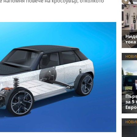
е напомня повече на кросоувър, отколкото
Нид
тока
НОВИ
Първ
за 5
Евро
НОВИ