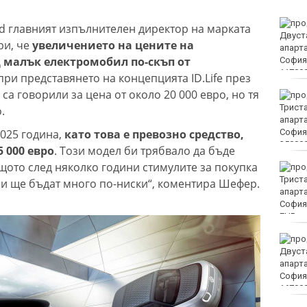
Винисиус Жуниор
ied главният изпълнителен директор на марката
преподписа с Реал
ри, че
увеличението на цените на
(Мадрид)
 малък електромобил по-скъп от
ри представянето на концепцията ID.Life през
са говорили за цена от около 20 000 евро, но тя
ЦСКА удари с 3:0 Макаби
като гост
.
2025 година,
като това е превозно средство,
5 000 евро
. Този модел би трябвало да бъде
щото след няколко години стимулите за покупка
Тъжна вест! Почина
голямо име в
и ще бъдат много по-ниски“, коментира Шефер.
медицината
EUR
Златото стигна до 4295
долара за унция