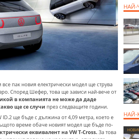
НАЙ-
800 E
все пак новия електрически модел ще струва
вро. Според Шефер, това ще зависи най-вече от
икой в компанията не може да даде
какво ще се случи
през следващите години.
НАЙ-
 ID.2 ще бъде с дължина от 4,09 метра, което е
същото време обаче новият модел ще бъде по-
НОВИ
ктрически еквивалент на VW T-Cross.
За това