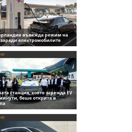
ерландия въвежда режим на
 заради електромобилите
НИ
ата станция, която зарежда EV
 минути, беше открита в
па
НИ