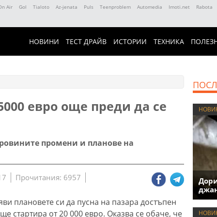
On Air
Gol
Tialoto
Az-jenata
Puls
Teenproblem
Automedia
Imoti.net
Rabota
НОВИНИ
ТЕСТ ДРАЙВ
ИСТОРИИ
ТЕХНИКА
ПОЛЕЗ
ПОСЛ
 5000 евро още преди да се
НОВИ
уровините промени и планове на
17
Прочитания: 6957
Дори
джан
ви плановете си да пусна на пазара достъпен
ще стартира от 20 000 евро. Оказва се обаче, че
НОВИ