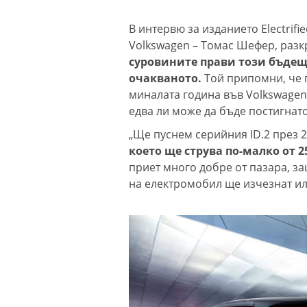
В интервю за изданието Electrif
Volkswagen – Томас Шефер, разк
суровините прави този бъдещ
очакваното.
Той припомни, че п
миналата година във Volkswagen 
едва ли може да бъде постигнато
„Ще пуснем серийния ID.2 през 
което ще струва по-малко от 2
приет много добре от пазара, за
на електромобил ще изчезнат ил