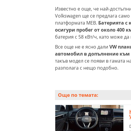
Известно е още, че най-достъпни
Volkswagen ще се предлага само
платформата MEB.
Батерията с 
осигури пробег от около 400 к
батерия с 58 кВт/ч, като може да
Все още не е ясно дали
VW план
автомобил в допълнение към 
такъв модел се появи в гамата на
разполага с нещо подобно.
Още по темата: