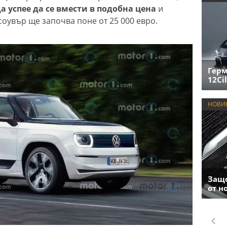
 успее да се вмести в подобна цена
и
соувър ще започва поне от 25 000 евро.
Герм
12Cil
НОВИ
Защо
от н