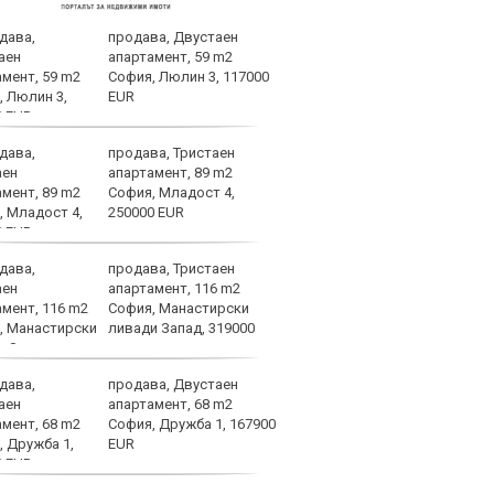
продава, Двустаен
Вярв
апартамент, 59 m2
стиг
София, Люлин 3, 117000
фаза
EUR
продава, Тристаен
ВИДЕ
апартамент, 89 m2
ЦСКА
София, Младост 4,
250000 EUR
продава, Тристаен
След
апартамент, 116 m2
Тел 
София, Манастирски
нов 
ливади Запад, 319000
продава, Двустаен
Фено
апартамент, 68 m2
Авив
София, Дружба 1, 167900
загу
EUR
и по