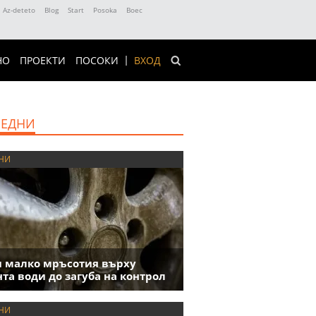
Az-deteto
Blog
Start
Posoka
Boec
НО
ПРОЕКТИ
ПОСОКИ
ВХОД
ЕДНИ
НИ
 малко мръсотия върху
та води до загуба на контрол
НИ