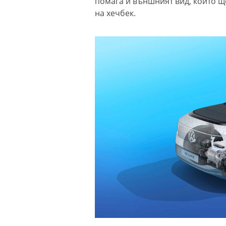
помага и външният вид, който щ
на хечбек.