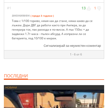
#1
13
1
анонимен
( преди 3 години )
Това с 1/100 гориво, нямя как да стане, няма какво да се
лъжем. Дори ДВГ да работи както при Ампера, за да
генерира ток, пак разхода е по-висок. А пък 150кс + да
задвижи 1.7т маса - пълен абсурд. А изпразни ли се
батерията, под 10/100 е мираж.
Сигнализирай за неуместен коментар
1 - 6 от 6
ПОСЛЕДНИ
НОВИНИ