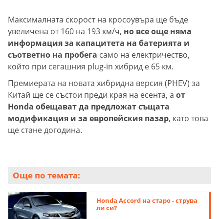
Максималната скорост на кросоувъра ще бъде
увеличена от 160 на 193 км/ч,
но все още няма
информация за капацитета на батерията и
съответно на пробега
само на електричество,
който при сегашния plug-in хибрид е 65 км.
Премиерата на новата хибридна версия (PHEV) за
Китай ще се състои преди края на есента, а
от
Honda обещават да предложат същата
модификация и за европейския пазар
, като това
ще стане догодина.
Още по темата:
Honda Accord на старо - струва
ли си?