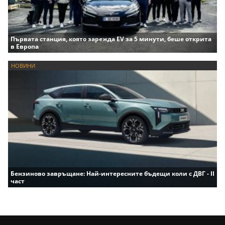
Първата станция, която зарежда EV за 5 минути, беше открита
в Европа
НОВИНИ
Бензиново завръщане: Най-интересните бъдещи коли с ДВГ - II
част