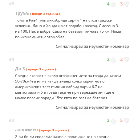
#5
4
3
Труъъ
( преди 3 години )
Тойота Рав4 плъгинхибрида харчи 1 на сто,в градски
условия . Дано и Хонда имат подобен разход. Смесено 3
на 100. Пак е добре .Само на батерия минава 75 км. Няма
по икономичен автомобил.
Сигнализирай за неуместен коментар
#4
2
2
До 3
( преди 3 години )
Средна скорост е около ограничението за града да кажем
50-70км/ч а няма как да знаем колко харчи но по
американския тест пълния хибрид харчи 6.7 на
магистрала и 6 в града така че при зареждаемия ще е
малко повече заради 15те квтч по-голяма батерия
Сигнализирай за неуместен коментар
#3
2
5
анонимен
( преди 3 години )
2-ри би ли споделил какво е поддържане на средна