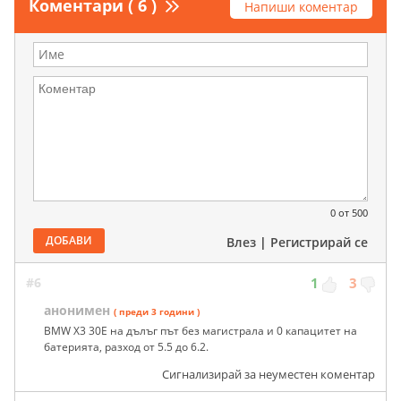
Коментари ( 6 )
Напиши коментар
0
от 500
ДОБАВИ
Влез
|
Регистрирай се
#6
1
3
анонимен
( преди 3 години )
BMW X3 30E на дълъг път без магистрала и 0 капацитет на
батерията, разход от 5.5 до 6.2.
Сигнализирай за неуместен коментар