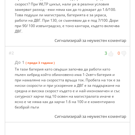
скорост? При WLTP цикъл, нали уж в реални условия
замерват разход - еми няма как да го докарат до 1.6/100.
Това подуши ли магистрала, батерията е за украса,
работи на ДВГ. При 130, се съмнявам да е под 7/100. Дори
при 90/ 100 извънградско, е тоно кантара, където включва
ДВГ.
Сигнализирай за неуместен коментар
#2
3
0
До 1
( преди 3 години )
Тя тази батерия като свърши започва да работи като
пълен хибрид който обикновено има 1-2квтч батерия и
при намаляне на скоростта връща ток. Пробега на ток е за
ниски скорости и при ускорение а ДВГ е за поддържане на
средна и висока скорост където е и най-икономичен и със
сигурност харчи под 10 освен на магистралата иначе е
ясно е че няма как да харчи 1.6 на 100 и е коментирано
безброй пъти
Сигнализирай за неуместен коментар