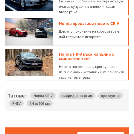
Ето какви проблеми и разходи може да
очаква купувач на японския седан
втора ръка
Honda представи новото CR-V
Шестото поколение на кросоувъра е
най-голямото в историята
Honda HR-V къса напълно с
миналото: тест
Новото поколение на кросоувъра е
пълно с малки хитрини - и върви почти
само на ток в града
Тагове:
Honda CR-V
хибридна версия
кросоувър
PHEV
1.6 л/100 км