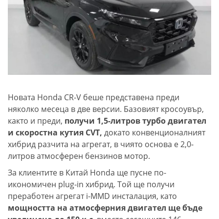
Новата Honda CR-V беше представена преди
няколко месеца в две версии. Базовият кросоувър,
както и преди,
получи 1,5-литров турбо двигател
и скоростна кутия CVT,
докато конвенционалният
хибрид разчита на агрегат, в чиято основа е 2,0-
литров атмосферен бензинов мотор.
За клиентите в Китай Honda ще пусне по-
икономичен plug-in хибрид. Той ще получи
преработен агрегат i-MMD инсталация, като
мощността на атмосферния двигател ще бъде