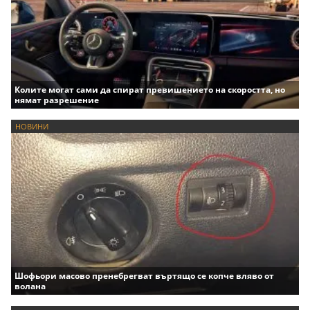
Колите могат сами да спират превишението на скоростта, но
нямат разрешение
НОВИНИ
Шофьори масово пренебрегват въртящо се копче вляво от
волана