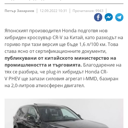
Петър Захариев
12.09.2022 10:31
Прочитания: 9943
Японският производител Honda подготвя нов
хибриден кросоувър CR-V за Китай, като разходът на
гориво при тази версия ще бъде 1,6 л/100 км. Това
става ясно от сертификационните документи,
публикувани от китайското министерство на
промишлеността и търговията.
Благодарение на
тях се разбира, че plug-in хибридът Honda CR-
V PHEV ще запази силовия агрегат i-MMD, базиран
на 2,0-литров атмосферен двигател.