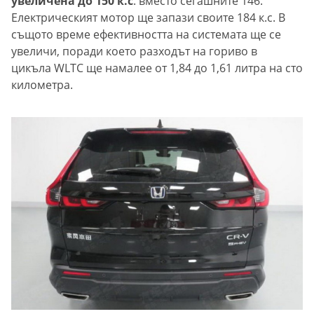
увеличена до 150 к.с
. вместо сегашните 146.
Електрическият мотор ще запази своите 184 к.с. В
същото време ефективността на системата ще се
увеличи, поради което разходът на гориво в
цикъла WLTC ще намалее от 1,84 до 1,61 литра на сто
километра.