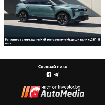
Бензиново завръщане: Най-интересните бъдещи коли с ДВГ - II
част
Следвай ни в: