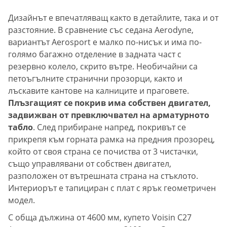
Дизайнът е впечатляващ както в детайлите, така и от
разстояние. В сравнение със седана Aerodyne,
вариантът Aerosport е малко по-нисък и има по-
голямо багажно отделение в задната част с
резервно колело, скрито вътре. Необичайни са
петоъгълните странични прозорци, както и
лъскавите кантове на калниците и праговете.
Плъзгащият се покрив има собствен двигател,
задвижван от превключвател на арматурното
табло
. След прибиране напред, покривът се
прикрепя към горната рамка на предния прозорец,
който от своя страна се почиства от 3 чистачки,
също управлявани от собствен двигател,
разположен от вътрешната страна на стъклото.
Интериорът е тапициран с плат с ярък геометричен
модел.
С обща дължина от 4600 мм, купето Voisin C27