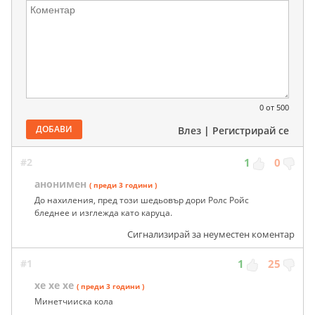
0
от 500
ДОБАВИ
Влез
|
Регистрирай се
#2
1
0
анонимен
( преди 3 години )
До нахиления, пред този шедьовър дори Ролс Ройс
бледнее и изглежда като каруца.
Сигнализирай за неуместен коментар
#1
1
25
хе хе хе
( преди 3 години )
Минетчииска кола