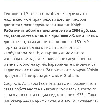
Тежащият 1,3 тона автомобил се задвижва от
надлъжно монтиран редови шестцилиндров
двигател с разпределителен вал тип Knight.
Работният обем на цилиндрите е 2994 куб. см.
см, мощността е 106 к.с при 3800 об/мин.
Това е
достатъчно, за да достигне скорост от 150 км/ч.
Горивото се подава към двигателя от два
карбуратора Zenith, а въртящият момент се
изпраща към задните колела чрез двустепенна
ръчна скоростна кутия. Барабанните спирачки са
задвижвани с течност. За по-късните модели Voisin
предлага 3,5-литрови двигатели Graham.
След като Aerosport се показва на изложения, той
става собственост на няколко късметлии, които го
запазват в почти същия вид като през 1935 г. Така
например дълго време колата е част от колекцията