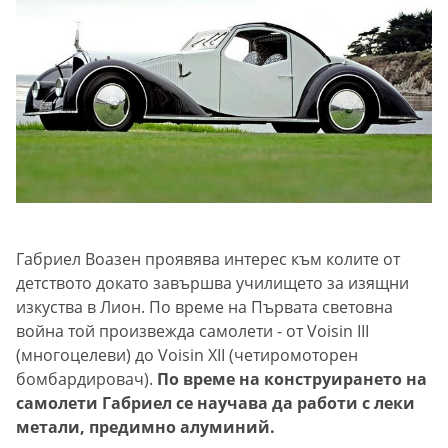
Габриел Воазен проявява интерес към колите от
детството докато завършва училището за изящни
изкуства в Лион. По време на Първата световна
война той произвежда самолети - от Voisin III
(многоцелеви) до Voisin XII (четиромоторен
бомбардировач).
По време на конструирането на
самолети Габриел се научава да работи с леки
метали, предимно алуминий.