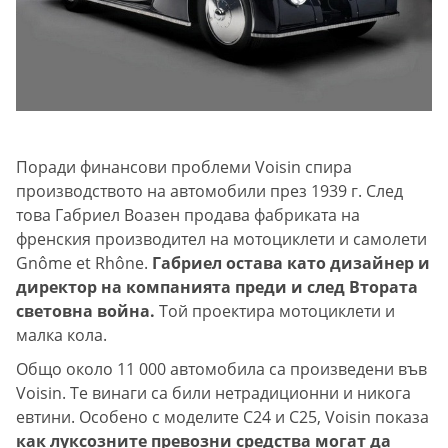
Поради финансови проблеми Voisin спира
производството на автомобили през 1939 г. След
това Габриел Воазен продава фабриката на
френския производител на мотоциклети и самолети
Gnôme et Rhône.
Габриел остава като дизайнер и
директор на компанията преди и след Втората
световна война.
Той проектира мотоциклети и
малка кола.
Общо около 11 000 автомобила са произведени във
Voisin. Те винаги са били нетрадиционни и никога
евтини. Особено с моделите C24 и C25, Voisin показа
как луксозните превозни средства могат да