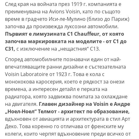
След края на войната през 1919 г. компанията е
преименувана на Avions Voisin, като по същото
време в градчето Иси-ле-Мулино (близо до Париж)
започва да произвежда луксозни автомобили.
Първият е лимузината C1 Chauffeur, от която
започва маркировката на моделите - от C1 до
C31,
с изключение на „нещастния“ C13.
Според автомобилните познавачи един от най-
впечатляващите ранни дизайни е състезателната
Voisin Laboratoire от 1923 г. Това е кола с
монококова каросерия, което е рядкост за онези
времена, а интересен детайл е перката на
радиатора, която задвижва помпата за охлаждане
на двигателя.
Главен дизайнер на Voisin е Андре
„Ноел-Ноел“ Телмот - архитект по образование,
вдъхновен от авиацията и архитектурата в стил Арт
Деко. Това коренно го отличава от френските му
колеги, които черпят вдъхновение преди всичко от