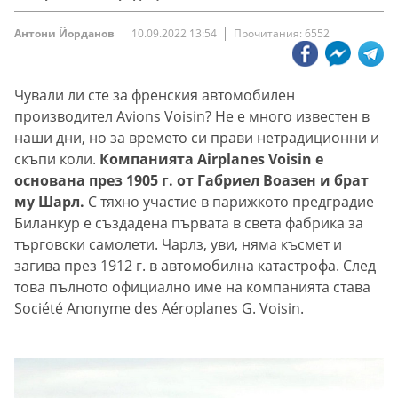
Антони Йорданов
10.09.2022 13:54
Прочитания: 6552
Чували ли сте за френския автомобилен
производител Avions Voisin? Не е много известен в
наши дни, но за времето си прави нетрадиционни и
скъпи коли.
Компанията Airplanes Voisin е
основана през 1905 г. от Габриел Воазен и брат
му Шарл.
С тяхно участие в парижкото предградие
Биланкур е създадена първата в света фабрика за
търговски самолети. Чарлз, уви, няма късмет и
загива през 1912 г. в автомобилна катастрофа. След
това пълното официално име на компанията става
Société Anonyme des Aéroplanes G. Voisin.