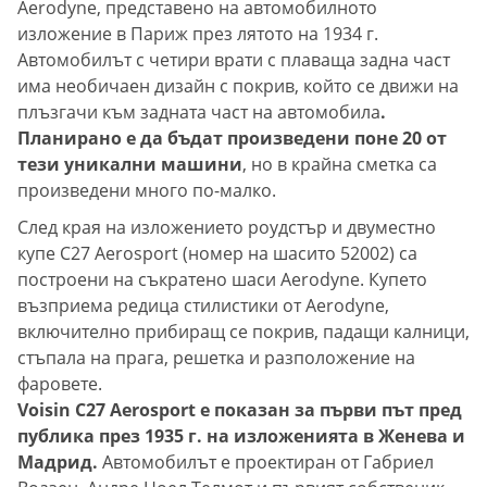
Aerodyne, представено на автомобилното
изложение в Париж през лятото на 1934 г.
Автомобилът с четири врати с плаваща задна част
има необичаен дизайн с покрив, който се движи на
плъзгачи към задната част на автомобила
.
Планирано е да бъдат произведени поне 20 от
тези уникални машини
, но в крайна сметка са
произведени много по-малко.
След края на изложението роудстър и двуместно
купе C27 Aerosport (номер на шасито 52002) са
построени на съкратено шаси Aerodyne. Купето
възприема редица стилистики от Aerodyne,
включително прибиращ се покрив, падащи калници,
стъпала на прага, решетка и разположение на
фаровете.
Voisin C27 Aerosport е показан за първи път пред
публика през 1935 г. на изложенията в Женева и
Мадрид.
Автомобилът е проектиран от Габриел