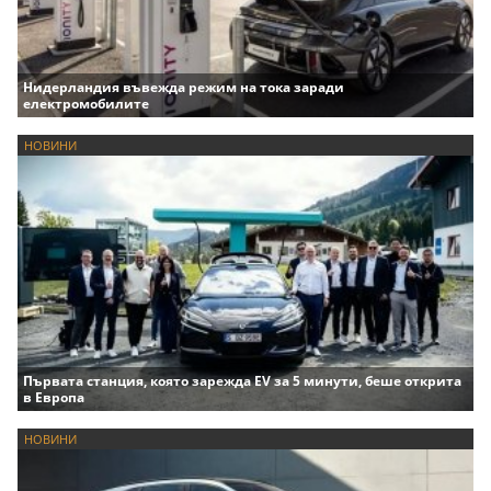
Нидерландия въвежда режим на тока заради
електромобилите
НОВИНИ
Първата станция, която зарежда EV за 5 минути, беше открита
в Европа
НОВИНИ