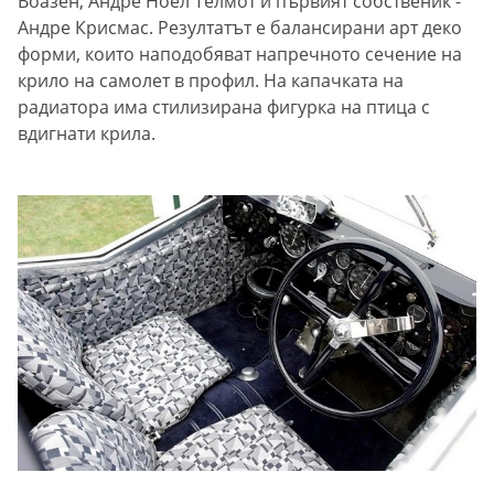
Воазен, Андре Ноел Телмот и първият собственик -
Андре Крисмас. Резултатът е балансирани арт деко
форми, които наподобяват напречното сечение на
крило на самолет в профил. На капачката на
радиатора има стилизирана фигурка на птица с
вдигнати крила.