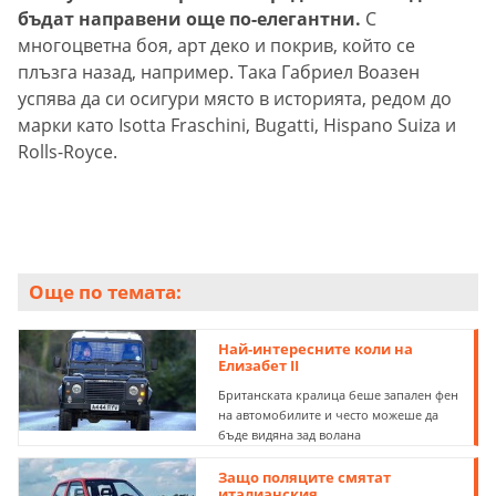
бъдат направени още по-елегантни.
С
многоцветна боя, арт деко и покрив, който се
плъзга назад, например. Така Габриел Воазен
успява да си осигури място в историята, редом до
марки като Isotta Fraschini, Bugatti, Hispano Suiza и
Rolls-Royce.
Още по темата:
Най-интересните коли на
Елизабет II
Британската кралица беше запален фен
на автомобилите и често можеше да
бъде видяна зад волана
Защо поляците смятат
италианския