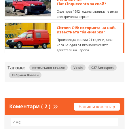
Fiat Cinquecento за свой?
Още през 1992 година мъникът е имал
електрическа версия
Citroen C15: историята на най-
известната "баничарка"
Произвеждана цели 21 години, тази
кола бе един от икономическите
двигатели на Европа
Тагове:
петоъгълно стъкло
Voisin
C27 Aerosport
Габриел Воазен
Коментари ( 2 )
Напиши коментар