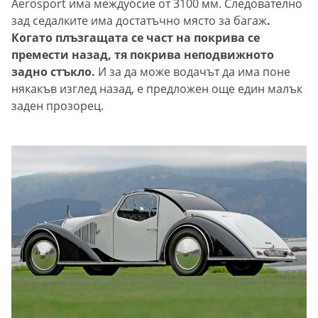
Aerosport има междуосие от 3100 мм. Следователно
зад седалките има достатъчно място за багаж
.
Когато плъзгащата се част на покрива се
премести назад, тя покрива неподвижното
задно стъкло.
И за да може водачът да има поне
някакъв изглед назад, е предложен още един малък
заден прозорец.