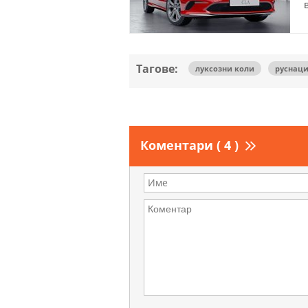
Тагове:
луксозни коли
руснац
Коментари ( 4 )