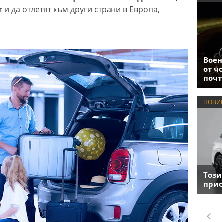
ет
и да отлетят към други страни в Европа,
Воен
от ч
почт
НОВИ
Този
прис