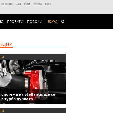
Az-deteto
Blog
Start
Posoka
Boec
НО
ПРОЕКТИ
ПОСОКИ
ВХОД
ЕДНИ
НИ
 система на Stellantis ще се
 с турбо дупката
НИ