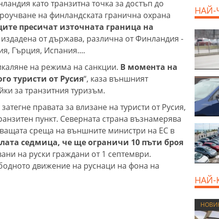
ландия като транзитна точка за достъп до
НАЙ-
проучване на финландската гранична охрана
наците пресичат източната граница на
,
издадена от държава, различна от Финландия -
я, Гърция, Испания....
икаляне на режима на санкции.
В момента на
го туристи от Русия
“, каза външният
йки за транзитния туризъм.
атегне правата за влизане на туристи от Русия,
транзитен пункт. Северната страна възнамерява
дващата среща на външните министри на ЕС в
ата седмица, че ще ограничи 10 пъти броя
ани на руски граждани от 1 септември.
бодното движение на руснаци на фона на
НАЙ-
НОВИ