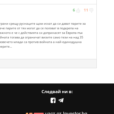
6
11
трани срещу руснаците щом искат да си дават парите за
аче парите от тях могат да се ползват в подкрепа на
ажното е че с действията си допринасят за Европа пък
йната тогава да ограничат визите само тези на над 35
повечето млади са против войната а най-единодушна
ерите...
Следвай ни в: