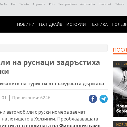
On Air
Gol
Tialoto
Az-jenata
Puls
Teenproblem
Automedia
Imoti.net
Rabota
НОВИНИ
ТЕСТ ДРАЙВ
ИСТОРИИ
ТЕХНИКА
ПОЛЕЗ
ПОСЛ
ли на руснаци задръстиха
НОВИ
нки
зането на туристи от съседската държава
6:01
Прочитания: 6246
Нова
бори
озни автомобили с руски номера заемат
 на летището в Хелзинки. Преобладаващата
НОВИ
ристигат в столицата на Финландия само,