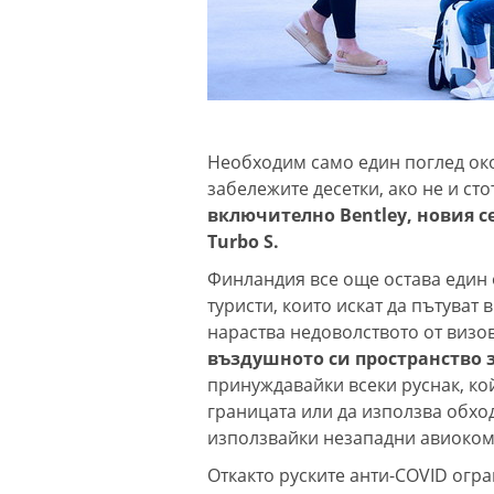
Необходим само един поглед око
забележите десетки, ако не и ст
включително Bentley, новия се
Turbo S.
Финландия все още остава един 
туристи, които искат да пътуват 
нараства недоволството от визо
въздушното си пространство з
принуждавайки всеки руснак, кой
границата или да използва обхо
използвайки незападни авиоко
Откакто руските анти-COVID огра