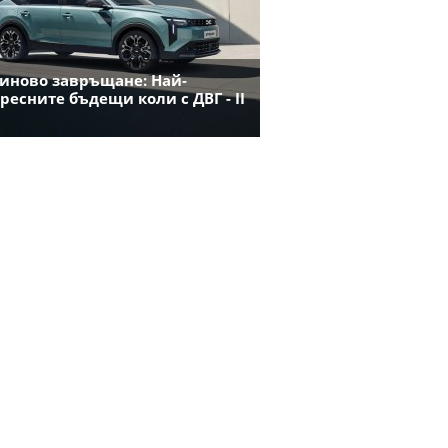
иново завръщане: Най-
ресните бъдещи коли с ДВГ - II