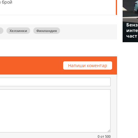
в брой
Бенз
инте
и
Хелзинки
Финландия
част
Напиши коментар
0
от 500