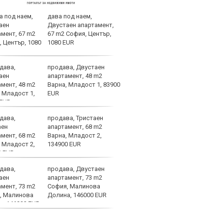
дава под наем,
Стра
Двустаен апартамент,
Левс
67 m2 София, Център,
мног
1080 EUR
очак
продава, Двустаен
Селе
апартамент, 48 m2
Сенс
Варна, Младост 1, 83900
не с
EUR
продава, Тристаен
Ивай
апартамент, 68 m2
ЦСКА
Варна, Младост 2,
шамп
134900 EUR
един
трансфери
продава, Двустаен
Херо
апартамент, 73 m2
изкл
София, Малинова
фаво
Долина, 146000 EUR