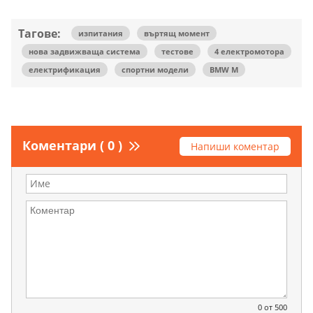
Тагове:
изпитания
въртящ момент
нова задвижваща система
тестове
4 електромотора
електрификация
спортни модели
BMW M
Коментари ( 0 )
Напиши коментар
0
от 500