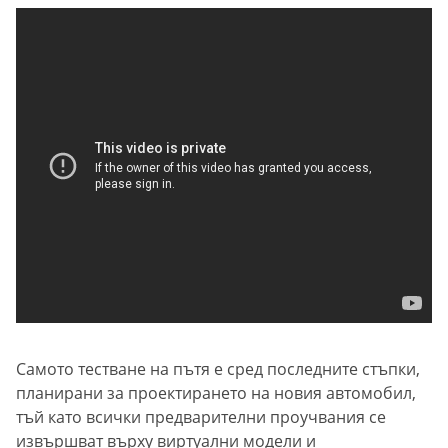
Самото тестване на пътя е сред последните стъпки,
планирани за проектирането на новия автомобил,
тъй като всички предварителни проучвания се
извършват върху виртуални модели и