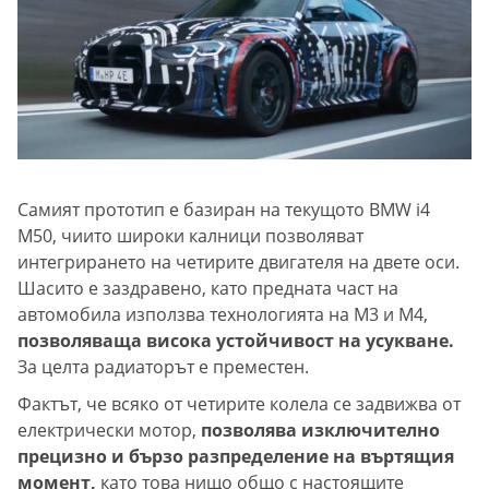
Самият прототип е базиран на текущото BMW i4
M50, чиито широки калници позволяват
интегрирането на четирите двигателя на двете оси.
Шасито е заздравено, като предната част на
автомобила използва технологията на M3 и M4,
позволяваща висока устойчивост на усукване.
За целта радиаторът е преместен.
Фактът, че всяко от четирите колела се задвижва от
електрически мотор,
позволява изключително
прецизно и бързо разпределение на въртящия
момент,
като това нищо общо с настоящите