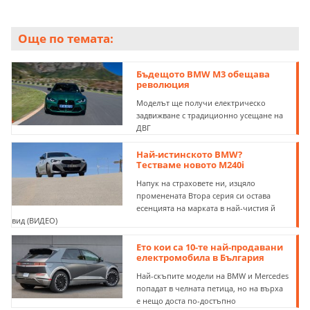
Още по темата:
Бъдещото BMW M3 обещава
революция
Моделът ще получи електрическо
задвижване с традиционно усещане на
ДВГ
Най-истинското BMW?
Тестваме новото M240i
Напук на страховете ни, изцяло
променената Втора серия си остава
есенцията на марката в най-чистия й
вид (ВИДЕО)
Ето кои са 10-те най-продавани
електромобила в България
Най-скъпите модели на BMW и Mercedes
попадат в челната петица, но на върха
е нещо доста по-достъпно