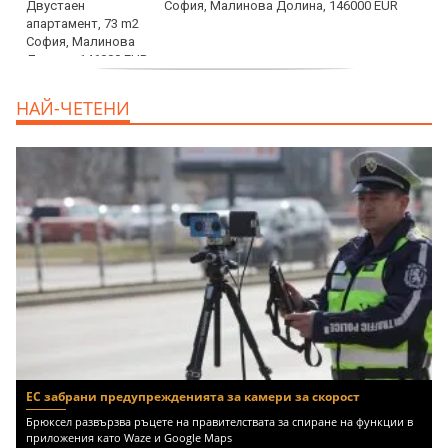
София, Малинова Долина, 146000 EUR
дава под наем, Офис, 100 m2 София,
НАЙ-ЧЕТЕНИ
Център, 800 EUR
ЕС забрани предупрежденията за камери за скорост
Брюксел развързва ръцете на правителствата за спиране на функции в
приложения като Waze и Google Maps