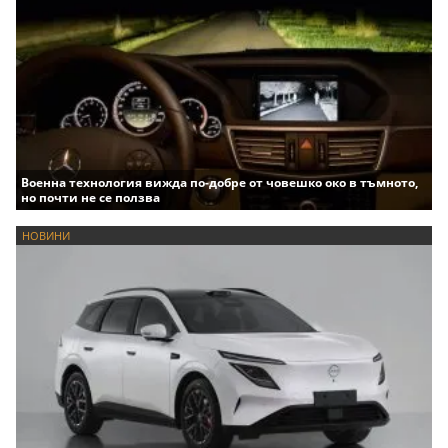
Военна технология вижда по-добре от човешко око в тъмното,
но почти не се ползва
НОВИНИ