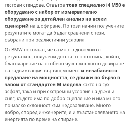
тестови стендове. Отвътре
това специално i4 M50 е
оборудвано с набор от измервателно
оборудване за детайлен анализ на всеки
сценарий
на шофиране. По този начин получените
резултатите могат да бъдат сравнени с тези,
събрани при реалистични условия.
От BMW посочват, че са много доволни от
резултатите, получени досега от прототипа, който,
благодарение на особено чувствителното дозиране
на задвижващия въртящ момент
и незабавното
предаване на мощността, се движи по-бързо в
завои от стандартен M-модела
както на сух
асфалт, така и при екстремни условия на дъжд и
сняг, където има по-добро сцепление и има много
по-малко склонност към недозавиване. Много
добро, според инженерите, е и възстановяването на
енергията по време на спиране.