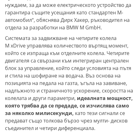
нуждаем, за да може електрическото устройство да
гарантира същите усещания като стандартен M-
автомобил“, обяснява Дирк Хакер, ръководител на
отдела за разработки на BMW M GmbH.
Системата за задвижване на четирите колела
M xDrive управлява количеството въртящ момент,
който се изпраща към отделните колела. Четирите
двигателя са свързани към интегриран централен
блок за управление, който следи условията на пътя
и стила на шофиране на водача. Въз основа на
позицията на педала на газта, ъгъла на завиване,
надлъжното и страничното ускорение, скоростта на
колелата и други параметри,
идеалната мощност,
която трябва да се предаде, се изчислява само
за няколко милисекунди,
като тези сигнали се
предават също толкова бързо чрез мулти- дисков
съединител и четири диференциала.