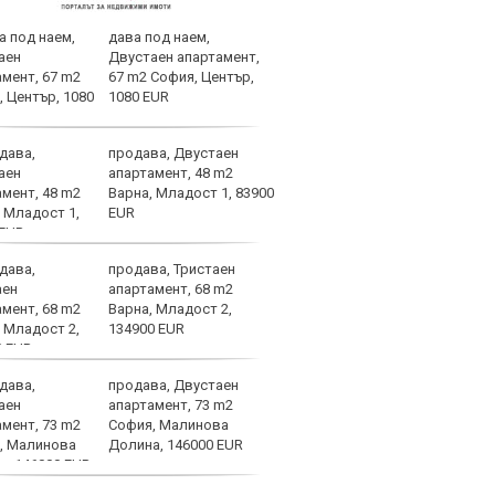
дава под наем,
ЦСКА
Двустаен апартамент,
Софи
67 m2 София, Център,
1080 EUR
продава, Двустаен
В Ле
апартамент, 48 m2
случ
Варна, Младост 1, 83900
EUR
продава, Тристаен
Огро
апартамент, 68 m2
спол
Варна, Младост 2,
134900 EUR
продава, Двустаен
Уулв
апартамент, 73 m2
Левс
София, Малинова
Свет
Долина, 146000 EUR