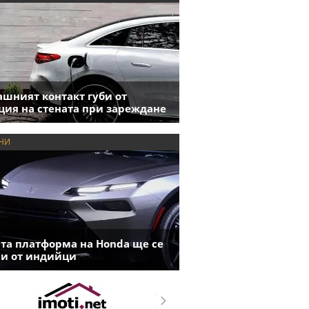
шният контакт губи от
ция на стената при зареждане
НИ
та платформа на Honda ще се
и от индийци