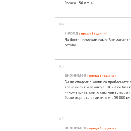
Romeo 156 и т.н.
#4
Народ
( преди 3 години )
Да бяхте написали само: Внимавайте 
готово.
#3
анонимен
( преди 3 години )
Би ли споделил какви са проблемите с 
трансмисия и всичко е ОК. Даже бих 
километрите, които съм навъртял, а т
беше върната от лизинг и с 59 000 км
#2
анонимен
( преди 3 години )