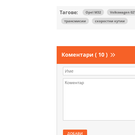
Тагове:
Opel M32
Volkswagen 02
трансмисии
скоростни кутии
Коментари ( 10 )
ДОБАВИ