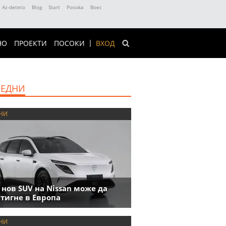
Az-deteto
Blog
Start
Posoka
Boec
НО
ПРОЕКТИ
ПОСОКИ
ВХОД
ЕДНИ
НИ
 нов SUV на Nissan може да
тигне в Европа
НИ