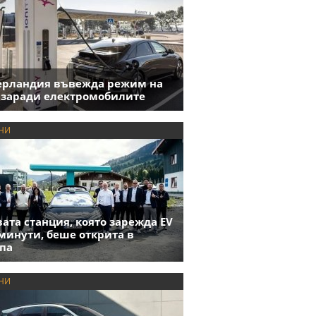
ерландия въвежда режим на
 заради електромобилите
НИ
ата станция, която зарежда EV
 минути, беше открита в
па
НИ