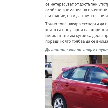
се интересуват от достъпни упо
особено внимание на по-евтини 
състояние, но и да крият някои 
Точно това накара експерти да 
които са популярни на вторични 
скоростните им кутии са доста п
поради която трябва да се внима
Достъпни коли на старо с чупл