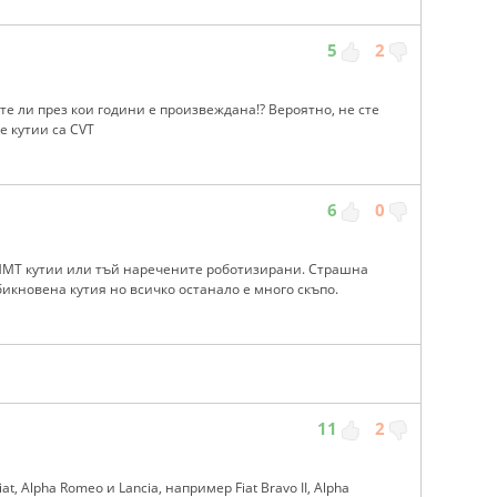
5
2
е ли през кои години е произвеждана!? Вероятно, не сте
е кутии са CVT
6
0
 ММТ кутии или тъй наречените роботизирани. Страшна
обикновена кутия но всичко останало е много скъпо.
11
2
t, Alpha Romeo и Lancia, например Fiat Bravo II, Alpha