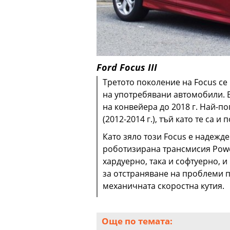
Ford Focus III
Третото поколение на Focus се
на употребявани автомобили. В 
на конвейера до 2018 г. Най-п
(2012-2014 г.), тъй като те са и 
Като зяло този Focus е надежд
роботизирана трансмисия Power
хардуерно, така и софтуерно, 
за отстраняване на проблеми п
механичната скоростна кутия.
Още по темата: