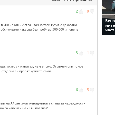
2
0
Бенз
инте
 в Инсигния и Астра - точно тази кутия е доказано
част
 обслужване изкарва без проблем 500 000 и повече
3
1
 неща, които си написал, не е вярно. От личен опит с нов
- отдавна си правят кутиите сами.
6
5
тии на Айсан имат ненадмината слава за надеждност -
о са клиенти на ZF ги ползват!