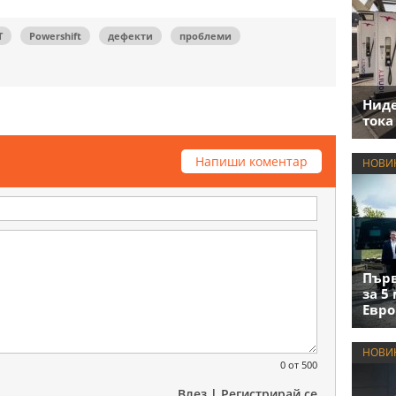
T
Powershift
дефекти
проблеми
Нид
тока
Напиши коментар
НОВИ
Първ
за 5
Евро
НОВИ
0
от 500
Влез
|
Регистрирай се