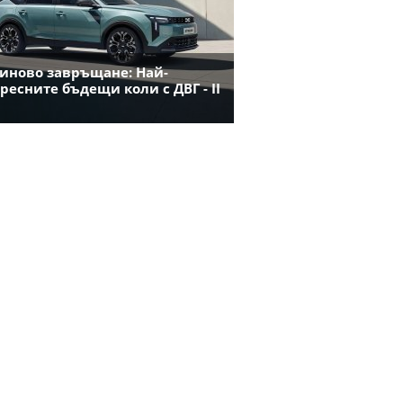
иново завръщане: Най-
ресните бъдещи коли с ДВГ - II