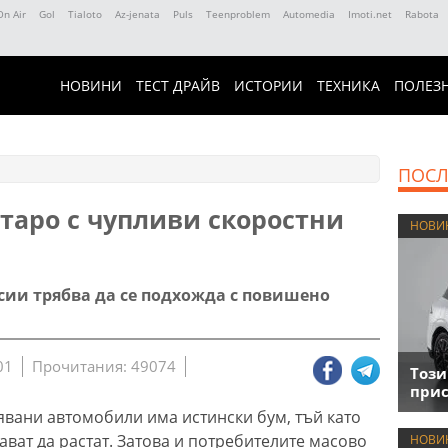
On Air
Gol
Tialoto
Az-jenata
Puls
Teenproblem
Automedia
Imoti.net
Rabota
НОВИНИ
ТЕСТ ДРАЙВ
ИСТОРИИ
ТЕХНИКА
ПОЛЕЗ
ПОСЛ
таро с чупливи скоростни
НОВИ
сии трябва да се подхожда с повишено
01
Прочитания: 49074
Този
прис
явани автомобили има истински бум, тъй като
ват да растат. Затова и потребителите масово
НОВИ