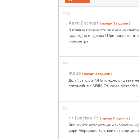
#10
Авто Експерт
( преди 3 години )
В голяма грешка сте за Айсина слаган
надеждна и здрава ! При навременно
километра !
#9
Жоро
( преди 3 години )
До: /:\ Lancista /:\Нито едно от двете
автомобил с AISIN. Относно Mercedes 
#8
/:\ Lancista /:\
( преди 3 години )
Японските автоматични скоростни ку
дори Мерцедес-Бен, които традиционн