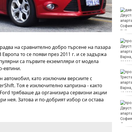
Черно море представи
дублиращия си отбор за
есента
МВнР привика
посланичката на
 радва на сравнително добро търсене на пазара
Украйна у нас
Европа то се появи през 2011 г. и се задържа
опулярни са първите екземпляри от модела
по-евтини.
18-годишен уби чичо си
с кол
ен автомобил, като изключим версиите с
Shift. Тоя е изключително капризна - както
и Ford трябваше да организира сервизни акции
ри нея. Затова и по-добрият избор си остава
Турция ограничава
достъпа на част от
търговските кораби до
Черно море