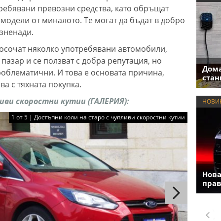
требявани превозни средства, като обръщат
модели от миналото. Те могат да бъдат в добро
изненади.
посочат няколко употребявани автомобили,
пазар и се ползват с добра репутация, но
Дома
роблематични. И това е основата причина,
стан
ва с тяхната покупка.
иви скоростни кутии (ГАЛЕРИЯ):
НОВИ
1 от 5 | Достъпни коли на старо с чупливи скоростни кутии
Нова
прав