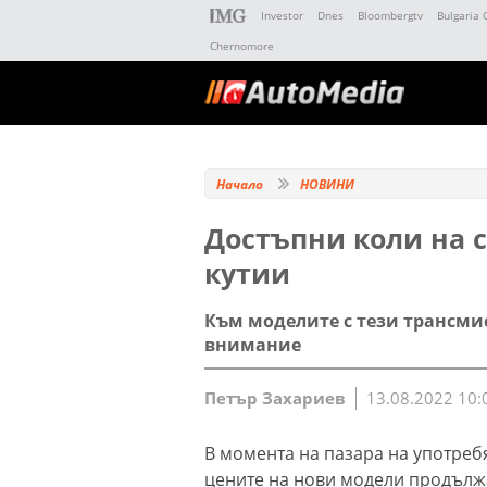
Investor
Dnes
Bloombergtv
Bulgaria 
Chernomore
Начало
НОВИНИ
Достъпни коли на с
кутии
Към моделите с тези трансми
внимание
Петър Захариев
13.08.2022 10:
В момента на пазара на употреб
цените на нови модели продължа