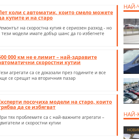
НАЙ-
Пет коли с автоматик, които смело можете
да купите и на старо
Ремонтът на скоростна кутия е сериозен разход - но
с тези модели имате добър шанс да го избегнете
500 000 км не е лимит – най-здравите
автоматични скоростни кутии
Тези агрегати са се доказали през годините и все
още се срещат на вторичния пазар
Експерти посочиха модели на старо, които
трябва да се избягват
НАЙ-
При тях проблемите са с най-важните агрегати –
двигатели и скоростни кутии
НОВИ