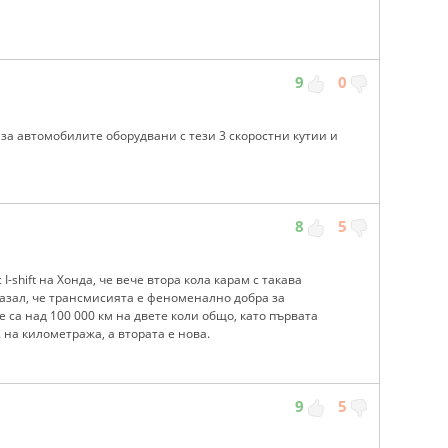
9
0
за автомобилите оборудвани с тези 3 скоростни кутии и
8
5
I-shift на Хонда, че вече втора кола карам с такава
казал, че трансмисията е феноменално добра за
е са над 100 000 км на двете коли общо, като първата
. на километража, а втората е нова.
9
5