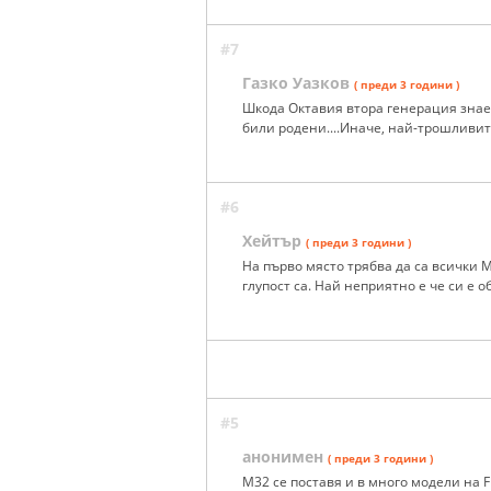
#7
Газко Уазков
( преди 3 години )
Шкода Октавия втора генерация знает
били родени....Иначе, най-трошливит
#6
Хейтър
( преди 3 години )
На първо място трябва да са всички
глупост са. Най неприятно е че си е 
#5
анонимен
( преди 3 години )
М32 се поставя и в много модели на Fia