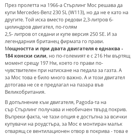
През пролетта на 1966-а Стърлинг Мос решава да
купи Mercedes-Benz 230 SL (W113), но да не е като на
другите. Той иска вместо редови 2,3-литров 6-
цилиндров двигател, по-голям
2,5- литров от седани и купе версия 250 SE. И за
легендарния британец фирмата го прави.
М
ощността и при двата двигателя е еднаква -
184 конски сили
, но по-големият е с 216 Нм въртящ
момент срещу 197 Нм, което го прави по-
чувствителен при натискане на педала за газта. А
за Мос това е било много важно. А и този двигател
дотогава не се е предлагал на пазара във
Великобритания.
В допълнение към двигателя, Pagoda-та на
сър Стърлинг получава и необичаен твърд покрив.
Въпреки факта, че тази опция е достъпна за всички
купувачи на роудстъра, за Мос е монтиран малък
отварящ се вентилационен отвор в покрива - това е