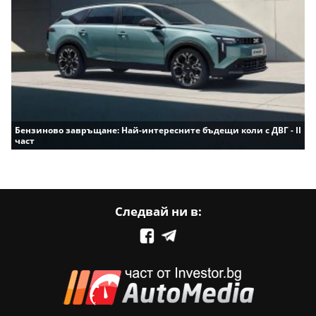
Бензиново завръщане: Най-интересните бъдещи коли с ДВГ - II
част
Следвай ни в: