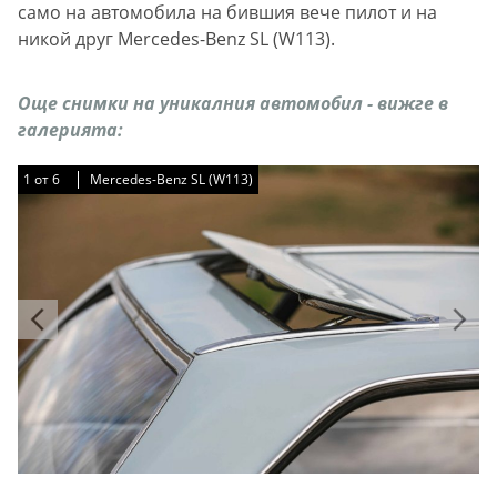
само на автомобила на бившия вече пилот и на
никой друг Mercedes-Benz SL (W113).
Още снимки на уникалния автомобил - вижге в
галерията:
1
1
1
1
1
1
от
от
от
от
от
от
6
6
6
6
6
6
Mercedes-Benz SL (W113)
Mercedes-Benz SL (W113)
Mercedes-Benz SL (W113)
Mercedes-Benz SL (W113)
Mercedes-Benz SL (W113)
Mercedes-Benz SL (W113)