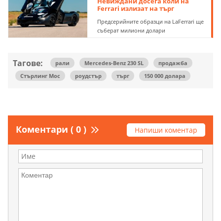
Невиждани досега коли на
Ferrari излизат на търг
Предсерийните образци на LaFerrari ще
съберат милиони долари
Тагове:
рали
Mercedes-Benz 230 SL
продажба
Стърлинг Мос
роудстър
търг
150 000 долара
Коментари ( 0 )
Напиши коментар