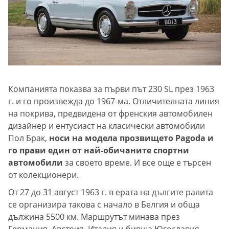
Компанията показва за първи път 230 SL през 1963
г. и го произвежда до 1967-ма. Отличителната линия
на покрива, предвидена от френския автомобилен
дизайнер и ентусиаст на класически автомобили
Пол Брак,
носи на модела прозвището Pagoda и
го прави един от най-обичаните спортни
автомобили
за своето време. И все още е търсен
от колекционери.
От 27 до 31 август 1963 г. в ерата на дългите ралита
се организира такова с начало в Белгия и обща
дължина 5500 км. Маршрутът минава през
Германия, Австрия, Италия и бивша Югославия.