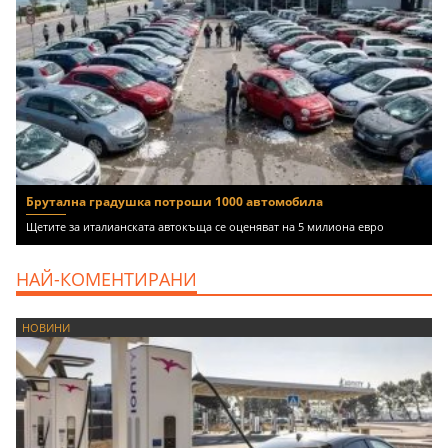
Брутална градушка потроши 1000 автомобила
Щетите за италианската автокъща се оценяват на 5 милиона евро
НАЙ-КОМЕНТИРАНИ
НОВИНИ