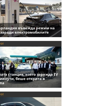
ерландия въвежда режим на
 заради електромобилите
НИ
ата станция, която зарежда EV
 минути, беше открита в
па
НИ