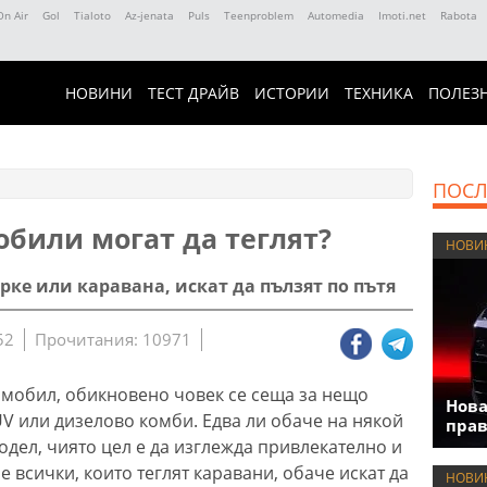
On Air
Gol
Tialoto
Az-jenata
Puls
Teenproblem
Automedia
Imoti.net
Rabota
НОВИНИ
ТЕСТ ДРАЙВ
ИСТОРИИ
ТЕХНИКА
ПОЛЕЗ
ПОСЛ
обили могат да теглят?
НОВИ
рке или каравана, искат да пълзят по пътя
52
Прочитания: 10971
томобил, обикновено човек се сеща за нещо
Нова
UV или дизелово комби. Едва ли обаче на някой
прав
одел, чиято цел е да изглежда привлекателно и
е всички, които теглят каравани, обаче искат да
НОВИ