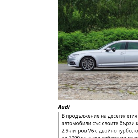
Audi
В продължение на десетилетия 
автомобили със своите бързи ко
2,9-литров V6 с двойно турбо, 
до 1900 кг, а ако избере по-гол