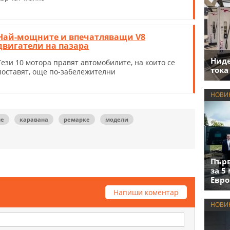
Най-мощните и впечатляващи V8
двигатели на пазара
Нид
Тези 10 мотора правят автомобилите, на които се
тока
поставят, още по-забележителни
НОВИ
не
каравана
ремарке
модели
Първ
за 5
Евро
Напиши коментар
НОВИ