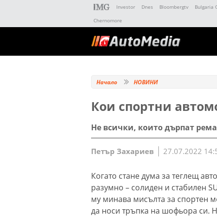
Investor
Dnes
Bloombergtv
Bulgaria 
Chernomore
Начало
НОВИНИ
Кои спортни автом
Не всички, които дърпат рема
Петър Захариев
27.07.2022 14:
Когато стане дума за теглещ ав
разумно – солиден и стабилен S
му минава мисълта за спортен м
да носи тръпка на шофьора си. Н