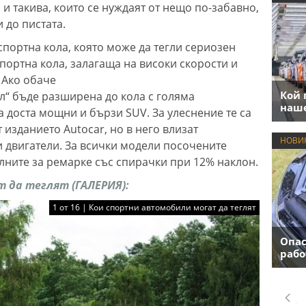
 и такива, които се нуждаят от нещо по-забавно,
и до пистата.
спортна кола, която може да тегли сериозен
спортна кола, залагаща на високи скорости и
. Ако обаче
Кой 
“ бъде разширена до кола с голяма
наше
 доста мощни и бързи SUV. За улеснение те са
 изданието Autocar, но в него влизат
НОВИ
 двигатели. За всички модели посочените
алните за ремарке със спирачки при 12% наклон.
 да теглят (ГАЛЕРИЯ):
1 от 16 | Кои спортни автомобили могат да теглят
Опас
рабо