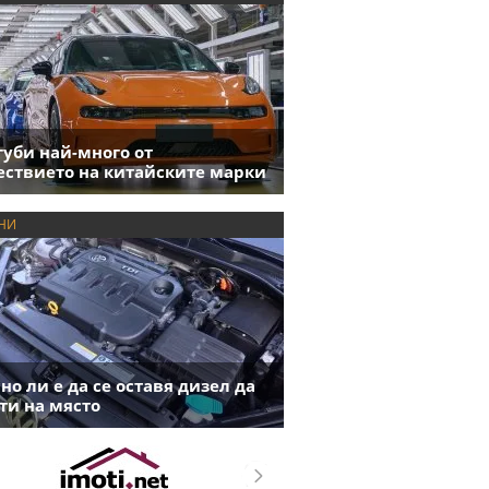
губи най-много от
ствието на китайските марки
НИ
но ли е да се оставя дизел да
ти на място