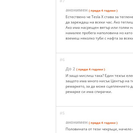
#7
анонимен
( преди 4 години )
Естествено че Tesla X става за тегле
да зареждаш на всеки час. Ако тегли
Ако има насрещен вятър или голям н
намалее пробега наполовина но като
вземеш няколко туби с нафта за всеки
#6
До 2
( преди 4 години )
И защо мислиш така? Един тежък елек
защото има много нисък Център на те
ремаркето, за да може сцеплението д
ремарке си има спирачки.
#5
анонимен
( преди 4 години )
Половината от тези чекръци, начело с