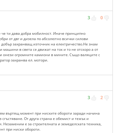
3
0
е че ти дава добра мобилност. Иначе принципно
обри от двг и дизела по абсолютно всички силови
ш добър захранващ източник на електричество.Не знам
 машини в света се движат на ток и то не отскоро а от
 и онези огромните камиони в мините. Също валяците с
ратор захранва ел. мотори.
3
2
олям въртящ момент при ниските обороти заради начина
з сгъстяване. От друга страна е обемист и тежък и
. Незаменим е за строителната и земеделската техника,
нт при ниски обороти.