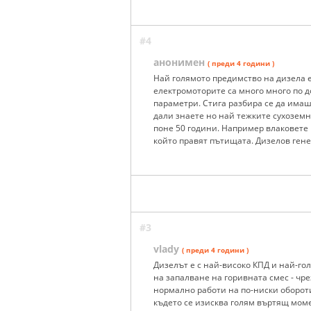
#4
анонимен
( преди 4 години )
Най голямото предимство на дизела 
електромоторите са много много по д
параметри. Стига разбира се да има
дали знаете но най тежките сухоземни
поне 50 години. Например влаковете
който правят пътищата. Дизелов гене
#3
vlady
( преди 4 години )
Дизелът е с най-високо КПД и най-г
на запалване на горивната смес - чре
нормално работи на по-ниски обороти
където се изисква голям въртящ моме