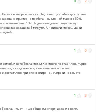
0
2
не. Но на късни разстояния. На дълго ще трябва да спираш
ш каравана примерно пробега намаля най малко с 50%.
аклон отива към 70%. На дизелов джип също ще му
 спреш зареждаш за 5 минути. А и винаги можеш да си
 случай.
1
0
тромобил като Тесла модел Х е много по-стабилен, първо
жестта, а след това е достатъчно тежък спрямо
а е достатъчно при рязко спиране , въпреки че самото
1
3
 Тресла, нямат нищо общо със спорт, даже и с коли.