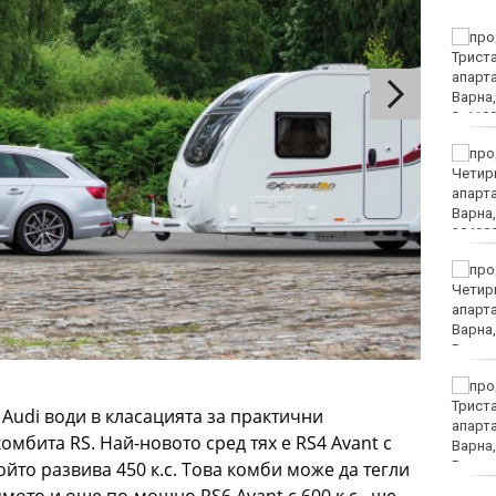
София попадна в
десетката на
дестинациите с най-
голям риск от
джебчийство
Министърът на
отбраната: Усилихме
наблюденията върху
въздушното
пространство, както и охраната
Камион спука гума в
движение и едва не
премаза кола
Петима от обвинените
за фентанила остават в
Audi води в класацията за практични
ареста
мбита RS. Най-новото сред тях е RS4 Avant с
който развива 450 к.с. Това комби може да тегли
ямото и още по-мощно RS6 Avant с 600 к.с., ще