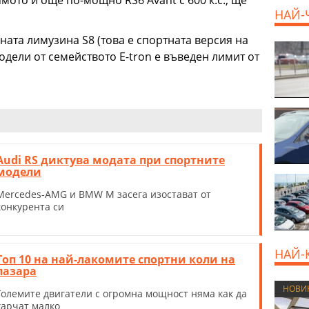
НАЙ-
ната лимузина S8 (това е спортната версия на
одели от семейството E-tron е въведен лимит от
Audi RS диктува модата при спортните
модели
Mercedes-AMG и BMW M засега изостават от
конкурента си
НАЙ-
Топ 10 на най-лакомите спортни коли на
пазара
НОВИ
Големите двигатели с огромна мощност няма как да
харчат малко