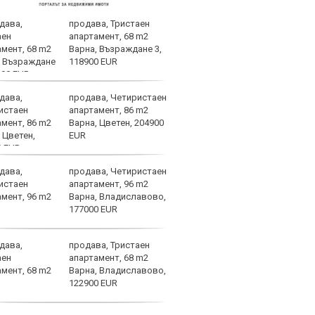
продава, Тристаен
Байе
апартамент, 68 m2
за м
Варна, Възраждане 3,
118900 EUR
продава, Четиристаен
В Ле
апартамент, 86 m2
случ
Варна, Цветен, 204900
EUR
продава, Четиристаен
Маке
апартамент, 96 m2
до ж
Варна, Владиславово,
177000 EUR
продава, Тристаен
Чалх
апартамент, 68 m2
напу
Варна, Владиславово,
122900 EUR