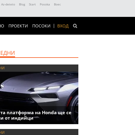
Az-deteto
Blog
Start
Posoka
Boec
НО
ПРОЕКТИ
ПОСОКИ
ВХОД
ЕДНИ
НИ
та платформа на Honda ще се
и от индийци
НИ