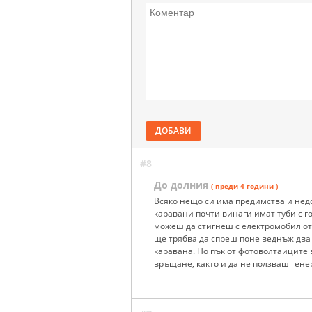
ДОБАВИ
#8
До долния
( преди 4 години )
Всяко нещо си има предимства и недо
каравани почти винаги имат туби с го
можеш да стигнеш с електромобил от
ще трябва да спреш поне веднъж два 
каравана. Но пък от фотоволтаиците 
връщане, както и да не ползваш гене