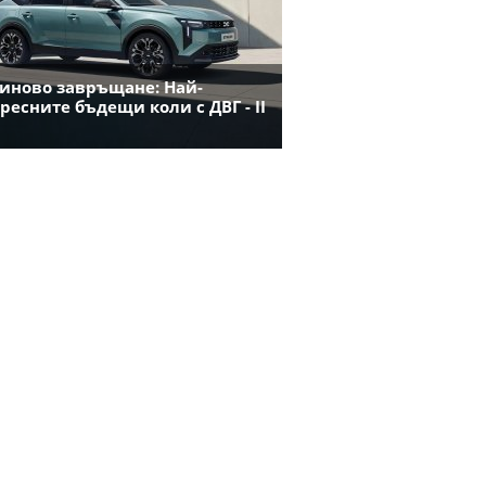
иново завръщане: Най-
ресните бъдещи коли с ДВГ - II