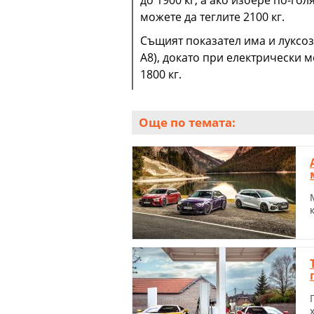
можете да теглите 2100 кг.
Същият показател има и луксоз
A8), докато при електрически м
1800 кг.
Още по темата: