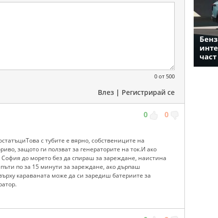
Бенз
инте
част
0
от 500
Влез
|
Регистрирай се
0
0
статъциТова с тубите е вярно, собствениците на
риво, защото ги ползват за генераторите на ток.И ако
 София до морето без да спираш за зареждане, наистина
пъти по за 15 минути за зареждане, ако дърпаш
върху караваната може да си заредиш батериите за
ратор.