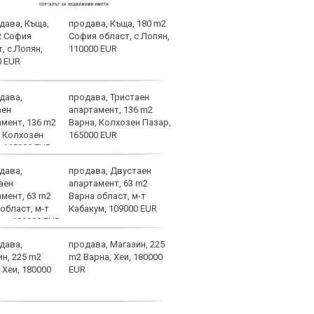
продава, Къща, 180 m2
След
София област, с.Лопян,
Тел 
110000 EUR
нов 
продава, Тристаен
Фено
апартамент, 136 m2
Авив
Варна, Колхозен Пазар,
загу
165000 EUR
и по
продава, Двустаен
Отме
апартамент, 63 m2
на К
Варна област, м-т
какв
Кабакум, 109000 EUR
феде
категории
продава, Магазин, 225
Хрис
m2 Варна, Хеи, 180000
над 
EUR
ни д
увер
останем смирени