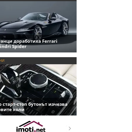
анци доработиха Ferrari
indri Spider
НИ
 старт-стоп бутонът изчезва
овите коли