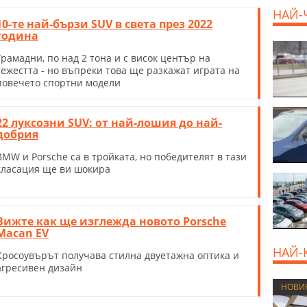
НАЙ-
10-те най-бързи SUV в света през 2022
година
Грамадни, по над 2 тона и с висок център на
тежестта - но въпреки това ще разкажат играта на
повечето спортни модели
22 луксозни SUV: от най-лошия до най-
добрия
BMW и Porsche са в тройката, но победителят в тази
класация ще ви шокира
Вижте как ще изглежда новото Porsche
Macan EV
НАЙ-
Кросоувърът получава стилна двуетажна оптика и
агресивен дизайн
НОВИ