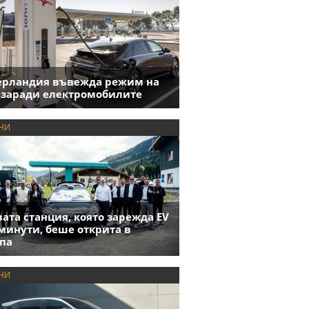
ерландия въвежда режим на
 заради електромобилите
НИ
ата станция, която зарежда EV
 минути, беше открита в
па
НИ