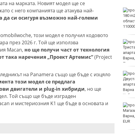
ата на марката. Новият модел ще се
като с него компанията ще атакува най-
Винисиус Жуниор
преподписа с Реал
а да си осигуря възможно най-големи
(Мадрид)
omobilwoche, този модел е получил кодовото
ара през 2026 г. Той ще използва
ЦСКА удари с 3:0 Макаби
като гост
ия Macan,
но ще получи част от технология
от така наречения „Проект Артемис“
(Project
аследникът на Panamera също ще бъде с изцяло
Тъжна вест! Почина
голямо име в
ента този модел се предлага
медицината
ви двигатели и plug-in хибриди
, но ще
дел. Той също ще бъде изграден
acan и мистериозния K1 ще бъде в основата и
Златото стигна до 4295
долара за унция