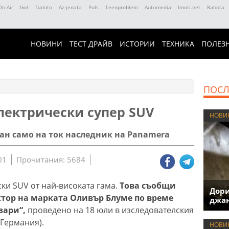
On Air
Gol
Tialoto
Az-jenata
Puls
Teenproblem
Automedia
Imoti.net
Rabota
НОВИНИ
ТЕСТ ДРАЙВ
ИСТОРИИ
ТЕХНИКА
ПОЛЕЗ
ПОСЛ
лектрически супер SUV
НОВИ
ан само на ток наследник на Panamera
01
Прочитания: 5684
ки SUV от най-високата гама.
Това съобщи
Дори
тор на марката Оливър Блуме по време
джан
зари“,
проведено на 18 юли в изследователския
(Германия).
НОВИ