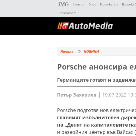
Investor
Dnes
Bloombergtv
Bulgaria 
Chernomore
Начало
НОВИНИ
Porsche анонсира е
Германците готвят и задвижв
Петър Захариев
19.07.2022 13:
Porsche подготвя нов електричес
главният изпълнителен дирек
на „Денят на капиталовите па
и развойния център във Вайсах 