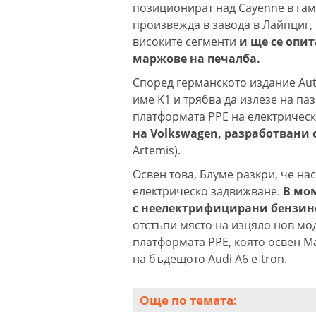
позиционират над Cayenne в гам
произвежда в завода в Лайпциг, 
високите сегменти
и ще се опит
маржове на печалба.
Според германското издание Aut
име K1 и трябва да излезе на паз
платформата PPE на електрическ
на Volkswagen, разработвани 
Artemis).
Освен това, Блуме разкри, че н
електрическо задвижване.
В мом
с неелектрифицирани бензино
отстъпи място на изцяло нов мо
платформата PPE, която освен M
на бъдещото Audi A6 e-tron.
Още по темата: