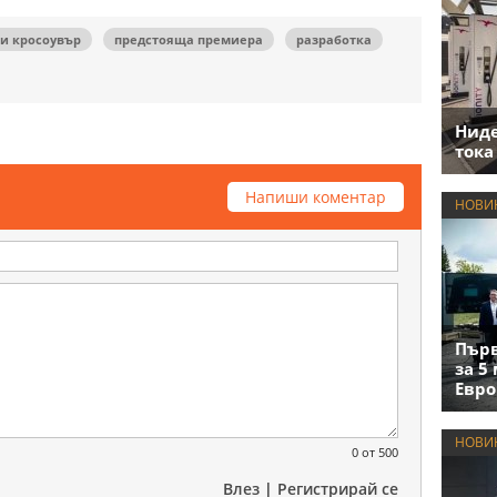
и кросоувър
предстояща премиера
разработка
Нид
тока
Напиши коментар
НОВИ
Първ
за 5
Евро
НОВИ
0
от 500
Влез
|
Регистрирай се