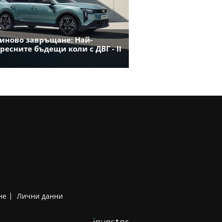
иново завръщане: Най-
ресните бъдещи коли с ДВГ - II
не
Лични данни