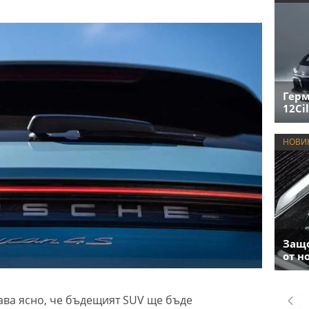
Герм
12Cil
НОВИ
Защо
от н
тава ясно, че бъдещият SUV ще бъде