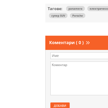
Тагове:
panamera
електрическ
супер SUV
Porsche
Коментари ( 0 )
ДОБАВИ