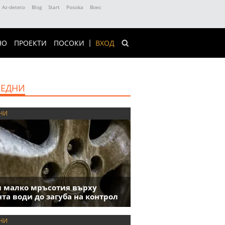
Az-deteto
Blog
Start
Posoka
Boec
НО
ПРОЕКТИ
ПОСОКИ
ВХОД
ЕДНИ
НИ
 малко мръсотия върху
та води до загуба на контрол
НИ