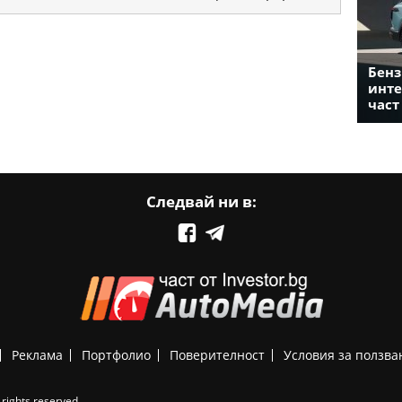
Бенз
инте
част
Следвай ни в:
Реклама
Портфолио
Поверителност
Условия за ползва
rights reserved.