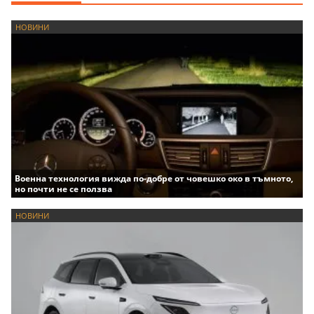
НОВИНИ
Военна технология вижда по-добре от човешко око в тъмното,
но почти не се ползва
НОВИНИ