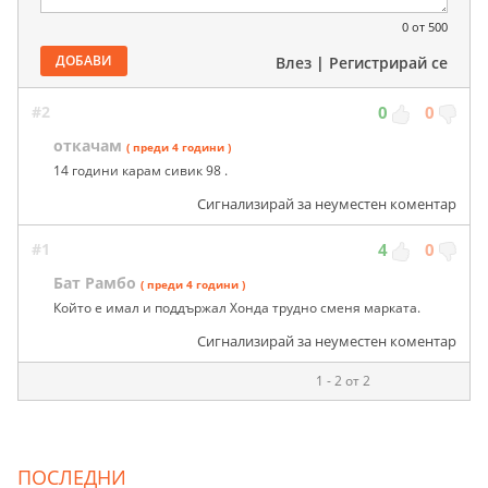
0
от 500
ДОБАВИ
Влез
|
Регистрирай се
#2
0
0
откачам
( преди 4 години )
14 години карам сивик 98 .
Сигнализирай за неуместен коментар
#1
4
0
Бат Рамбо
( преди 4 години )
Който е имал и поддържал Хонда трудно сменя марката.
Сигнализирай за неуместен коментар
1 - 2 от 2
ПОСЛЕДНИ