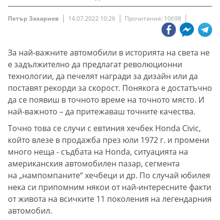
Петър Захариев
14.07.2022 10:26
Прочитания: 10698
За най-важните автомобили в историята на света не
е задължително да предлагат революционни
технологии, да печелят награди за дизайн или да
поставят рекорди за скорост. Понякога е достатъчно
да се появиш в точното време на точното място. И
най-важното – да притежаваш точните качества.
Точно това се случи с евтиния хечбек Honda Civic,
който влезе в продажба през юли 1972 г. и промени
много неща - съдбата на Honda, ситуацията на
американския автомобилен пазар, сегмента
на „нампомпаните“ хечбеци и др. По случай юбилея
нека си припомним някои от най-интересните факти
от живота на всичките 11 поколения на легендарния
автомобил.