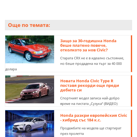
Още по темата:
Защо за 30-годишна Honda
беше платено повече,
отколкото за нов Civic?
Старата CRX не е в идеално състояние,
но беше продадена на търг за 40 000
долара
Новата Honda Civic Type R
поставя рекорди още преди
дебюта си
Спортният модел записа най-добро
време на пистата „Сузука“ (ВИДЕО)
Honda разкри европейския Civic
- хибрид със 184 к.с.
Продажбите на модела ще стартират
през пролетта