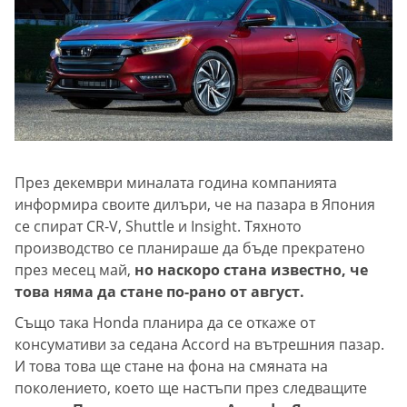
През декември миналата година компанията
информира своите дилъри, че на пазара в Япония
се спират CR-V, Shuttle и Insight. Тяхното
производство се планираше да бъде прекратено
през месец май,
но наскоро стана известно, че
това няма да стане по-рано от август.
Също така Honda планира да се откаже от
консумативи за седана Accord на вътрешния пазар.
И това това ще стане на фона на смяната на
поколението, което ще настъпи през следващите