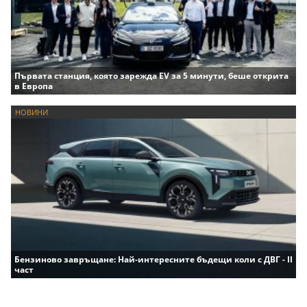
Първата станция, която зарежда EV за 5 минути, беше открита
в Европа
НОВИНИ
Бензиново завръщане: Най-интересните бъдещи коли с ДВГ - II
част