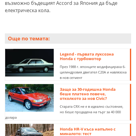
възможно бъдещият Accord за Япония да бъде
електрическа кола.
Още по темата:
Legend - първата луксозна
Honda с турбомотор
През 1988 г. японците модифицираха 6-
цилиндровия двигател C20A и навлязоха
в нов сегмент
Защо за 30-годишна Honda
беше платено повече,
отколкото за нов Civic?
Старата CRX не е в идеално състояние,
но беше продадена на търг за 40 000
долара
Honda HR-V къса напълно с
миналото: тест