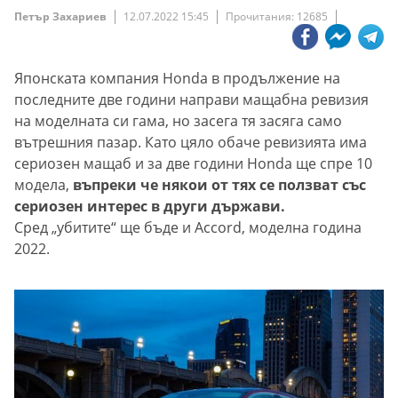
Петър Захариев
12.07.2022 15:45
Прочитания: 12685
Японската компания Honda в продължение на
последните две години направи мащабна ревизия
на моделната си гама, но засега тя засяга само
вътрешния пазар. Като цяло обаче ревизията има
сериозен мащаб и за две години Honda ще спре 10
модела,
въпреки че някои от тях се ползват със
сериозен интерес в други държави.
Сред „убитите“ ще бъде и Accord, моделна година
2022.