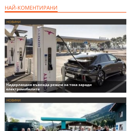
НАЙ-КОМЕНТИРАНИ
НОВИНИ
Нидерландия въвежда режим на тока заради
електромобилите
НОВИНИ