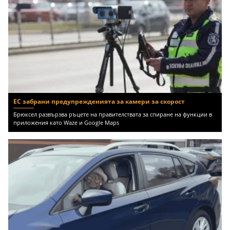
ЕС забрани предупрежденията за камери за скорост
Брюксел развързва ръцете на правителствата за спиране на функции в
приложения като Waze и Google Maps