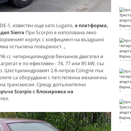
Хаджирусев смени
Черно море Тича с Локо
(Пд)
DE-1, известен още като Lugano,
е платформа,
дел Sierra
При Scorpio е използвана леко
форменият корпус с коефициент на въздушно
"Ние, потребителите":
яма остъклена повърхност. „
Всеки има право сам да
избере кои плажни
1796 cc четирицилиндров бензинов двигател и
принадлежности да
наеме
грегат е по-ефективен - 74, 77 или 85 kW, със
р. Шестцилиндровият 2.8-литров Cologne пък
Почина бащата на Лео
елите са оборудвани с петстепенна механична
Меси
чна трансмисии. Срещу допълнително
оръча Scorpio с блокировка на
тел.
Вучич: Украйна е
приятелска държава на
Сърбия