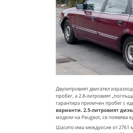
Двулитровият двигател изразходв
пробег, а 2.8-литровият „поглъщ
гарантира приличен пробег с е
варианти. 2.5-литровият дизел
модели на Peugeot, се появява ед
Шасито има междуосие от 2761 м