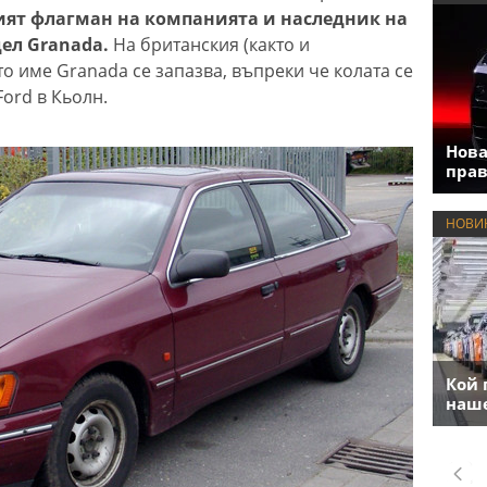
кият флагман на компанията и наследник на
дел Granada.
На британския (както и
о име Granada се запазва, въпреки че колата се
ord в Кьолн.
Нова
прав
НОВИ
Кой 
наше