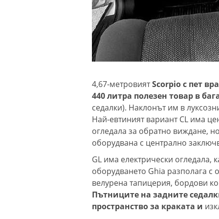
4,67-метровият
Scorpio с пет вр
440 литра полезен товар в ба
седалки). Наклонът им в луксозн
Най-евтиният вариант CL има ц
огледала за обратно виждане, но
оборудвана с централно заключ
GL има електрически огледала, к
оборудването Ghia разполага с 
велурена тапицерия, бордови ко
Пътниците на задните седалки
пространство за краката и
изк