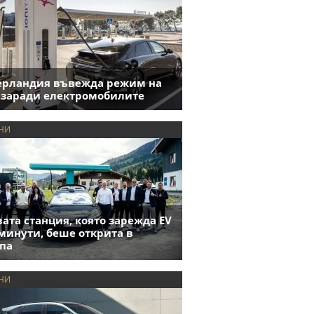
ерландия въвежда режим на
 заради електромобилите
НИ
ата станция, която зарежда EV
 минути, беше открита в
па
НИ