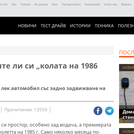
On Air
Gol
Tialoto
Az-jenata
Puls
Teenproblem
Automedia
Imoti.net
Rabota
НОВИНИ
ТЕСТ ДРАЙВ
ИСТОРИИ
ТЕХНИКА
ПОЛЕЗ
ПОСЛ
яте ли си „колата на 1986
НОВИ
 лек автомобил със задно задвижване на
Прочитания: 13559
Дома
стан
я си простор, особено зад водача, а премиерата
ролетта на 1985 г. Само няколко месеца по-
НОВИ