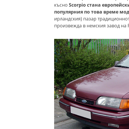
късно
Scorpio стана европейс
популярния по това време мо
ирландския) пазар традиционнот
произвежда в немския завод на F