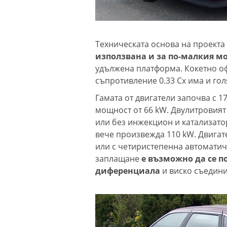
Техническата основа на проекта 
използвана и за по-малкия мо
удължена платформа. Кокетно о
съпротивление 0.33 Cx има и гол
Гамата от двигатели започва с 
мощност от 66 kW. Двулитровият а
или без инжекцион и катализато
вече произвежда 110 kW. Двигат
или с четиристепенна автомати
заплащане
е възможно да се п
диференциала
и виско съедини