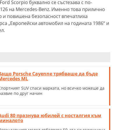
ord Scorpio буквално се състезава с по-
W126 на Mercedes-Benz. Именно това прилично
р и повишена безопасност впечатлиха
са „Европейски автомобил на годината 1986“ и
ел.
Защо Porsche Cayenne трябваше да бъде
Mercedes ML
Спортният SUV спаси марката, но всичко можеше да
развие по друг начин
Audi 80 празнува юбилей с носталгия към
миналото
Легендарният модел отбелязва 50-ата си годишнина