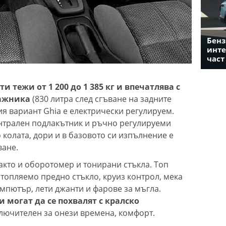
Бенз
инте
част
ати тежи от 1 200 до 1 385 кг и впечатлява с
гажника
(830 литра след сгъване на задните
ия вариант Ghia е електрически регулируем.
ентрален подлакътник и ръчно регулируеми
 колата, дори и в базовото си изпълнение е
ване.
акто и оборотомер и тонирани стъкла. Топ
отопляемо предно стъкло, круиз контрол, мека
мпютър, лети джанти и фарове за мъгла.
 могат да се похвалят с кралско
лючителен за онези времена, комфорт.