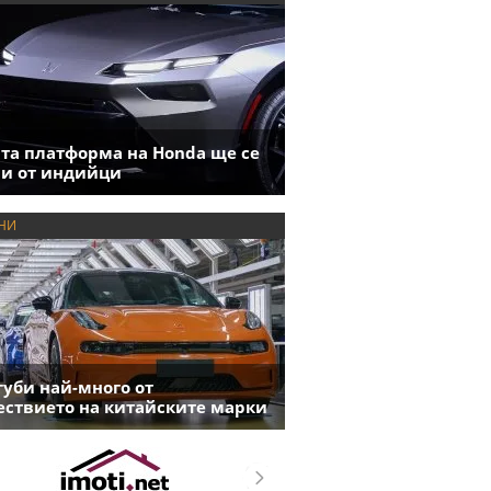
та платформа на Honda ще се
и от индийци
НИ
губи най-много от
ствието на китайските марки