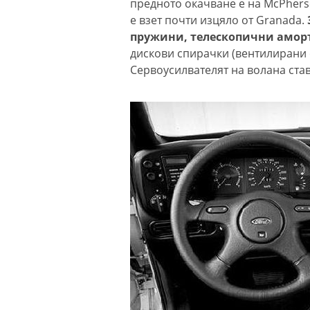
предното окачване е на McPhers
е взет почти изцяло от Granada.
пружини, телескопични амор
дискови спирачки (вентилирани 
Сервоусилвателят на волана став