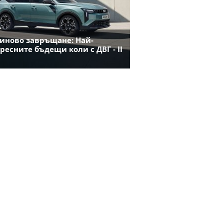
иново завръщане: Най-
ресните бъдещи коли с ДВГ - II