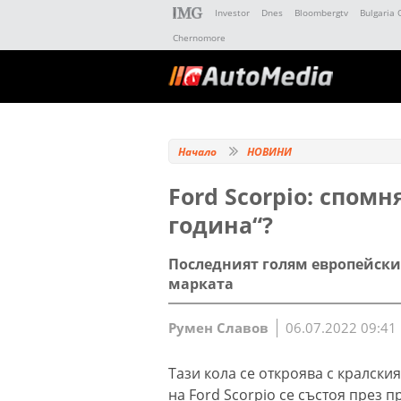
Investor
Dnes
Bloombergtv
Bulgaria 
Chernomore
Начало
НОВИНИ
Ford Scorpio: спомн
година“?
Последният голям европейски
марката
Румен Славов
06.07.2022 09:41
Тази кола се откроява с кралски
на Ford Scorpio се състоя през п