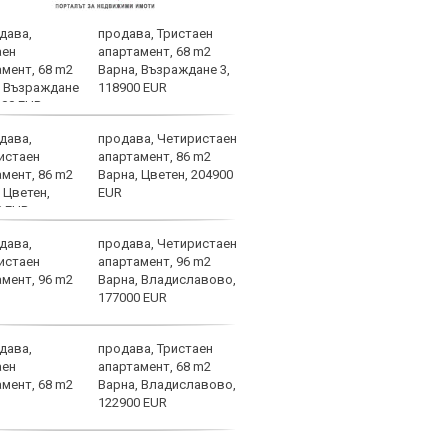
продава, Тристаен
Фабр
апартамент, 68 m2
възх
Варна, Възраждане 3,
Моу
118900 EUR
продава, Четиристаен
Саръ
апартамент, 86 m2
удов
Варна, Цветен, 204900
Евро
EUR
атле
продава, Четиристаен
ФБР 
апартамент, 96 m2
Рона
Варна, Владиславово,
177000 EUR
продава, Тристаен
Сан 
апартамент, 68 m2
Варна, Владиславово,
122900 EUR