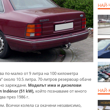
НАЙ-
а по-малко от 9 литра на 100 километра
а“ около 10.5 литра. 70-литров резервоар обаче
дно зареждане.
Моделът има и дизелови
НАЙ-
 Indénor (51 kW),
който познаваме от много
ва през 1986 г.
НОВИ
м. Всички колела са окачени независимо,