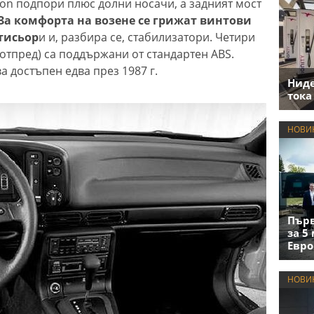
on подпори плюс долни носачи, а задният мост
За комфорта на возене се грижат винтови
тисьор
и и, разбира се, стабилизатори. Четири
отпред) са поддържани от стандартен ABS.
а достъпен едва през 1987 г.
Нид
тока
НОВИ
Първ
за 5
Евро
НОВИ