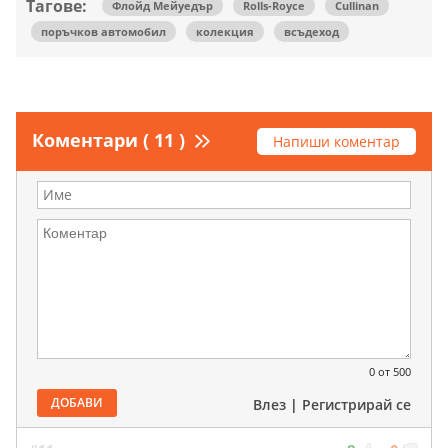
Тагове:
Флойд Мейуедър
Rolls-Royce
Cullinan
поръчков автомобил
колекция
всъдеход
Коментари ( 11 )
Напиши коментар
0
от 500
ДОБАВИ
Влез
|
Регистрирай се