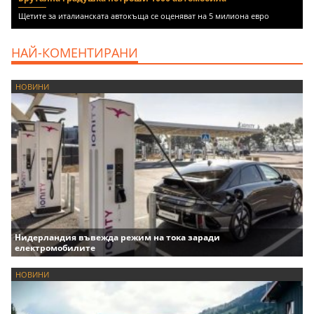
Щетите за италианската автокъща се оценяват на 5 милиона евро
НАЙ-КОМЕНТИРАНИ
НОВИНИ
Нидерландия въвежда режим на тока заради
електромобилите
НОВИНИ