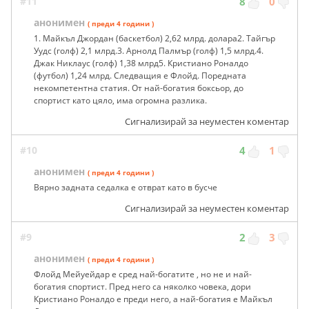
#11
8
0
анонимен
( преди 4 години )
1. Майкъл Джордан (баскетбол) 2,62 млрд. долара2. Тайгър
Уудс (голф) 2,1 млрд.3. Арнолд Палмър (голф) 1,5 млрд.4.
Джак Никлаус (голф) 1,38 млрд5. Кристиано Роналдо
(футбол) 1,24 млрд. Следващия е Флойд. Поредната
некомпетентна статия. От най-богатия боксьор, до
спортист като цяло, има огромна разлика.
Сигнализирай за неуместен коментар
#10
4
1
анонимен
( преди 4 години )
Вярно задната седалка е отврат като в бусче
Сигнализирай за неуместен коментар
#9
2
3
анонимен
( преди 4 години )
Флойд Мейуейдар е сред най-богатите , но не и най-
богатия спортист. Пред него са няколко човека, дори
Кристиано Роналдо е преди него, а най-богатия е Майкъл