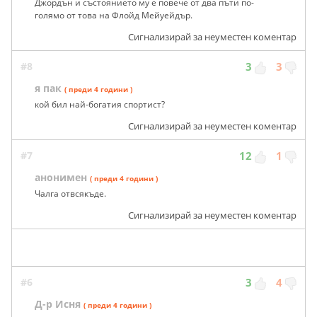
Джордън и състоянието му е повече от два пъти по-
голямо от това на Флойд Мейуейдър.
Сигнализирай за неуместен коментар
#8
3
3
я пак
( преди 4 години )
кой бил най-богатия спортист?
Сигнализирай за неуместен коментар
#7
12
1
анонимен
( преди 4 години )
Чалга отвсякъде.
Сигнализирай за неуместен коментар
#6
3
4
Д-р Исня
( преди 4 години )