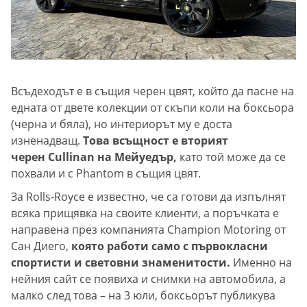
Всъдеходът е в същия черен цвят, който да пасне на
едната от двете колекции от скъпи коли на боксьора
(черна и бяла), но интериорът му е доста
изненадващ.
Това всъщност е вторият
черен Cullinan на Мейуедър,
като той може да се
похвали и с Phantom в същия цвят.
За Rolls-Royce е известно, че са готови да изпълнят
всяка прищявка на своите клиенти, а поръчката е
направена през компанията Champion Motoring от
Сан Диего,
която работи само с първокласни
спортисти и световни знаменитости.
Именно на
нейния сайт се появиха и снимки на автомобила, а
малко след това – на 3 юли, боксьорът публикува