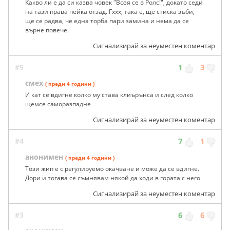
Какво ли е да си казва човек "Возя се в Ролс!", докато седи
на тази права пейка отзад. Гххх, така е, ще стиска зъби,
ще се радва, че една торба пари замина и нема да се
върне повече.
Сигнализирай за неуместен коментар
#5
1
3
смех
( преди 4 години )
И кат се вдигне колко му става клиърънса и след колко
щемсе саморазпадне
Сигнализирай за неуместен коментар
#4
7
1
анонимен
( преди 4 години )
Този жип е с регулируемо окачване и може да се вдигне.
Дори и тогава се съмнявам някой да ходи в гората с него
Сигнализирай за неуместен коментар
#3
6
6