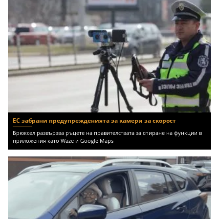
ЕС забрани предупрежденията за камери за скорост
Брюксел развързва ръцете на правителствата за спиране на функции в
приложения като Waze и Google Maps