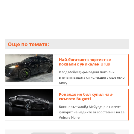
Още по темата:
Най-богатият спортист се
похвали с уникален Urus
Флод Мейуедър-младши попълни
впечатляващата си колекция с още едно
бижу
Роналдо не бил купил най-
скъпото Bugatti
Боксьорът Флойд Мейуедър е новият
фаворит на медиите за собственик на La
Voiture Noire