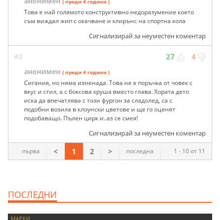
анонимен
( преди 4 години )
Това е най голямото конструктивно недоразумение което
съм виждал жип с окачване и клирънс на спортна кола
Сигнализирай за неуместен коментар
#2
27
4
анонимен
( преди 4 години )
Сигания, но няма изненада. Това не е поръчка от човек с
вкус и стил, а с боксова круша вместо глава. Хората дето
иска да впечатлява с този фургон за сладолед, са с
подобни возила в клоунски цветове и ще го оценят
подобаващо. Пълен цирк и..аз се смея!
Сигнализирай за неуместен коментар
<
1
2
>
първа
последна
1 - 10 от 11
ПОСЛЕДНИ
МАРКИ