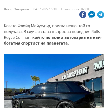
Петър Захариев
04.07.2022 16:30
Прочитания: 16080
Когато Флойд Мейуедър, поиска нещо, той го
получава. В случая става въпрос за поредния Rolls-
Royce Cullinan,
който попълни автопарка на най-
богатия спортист на планетата.