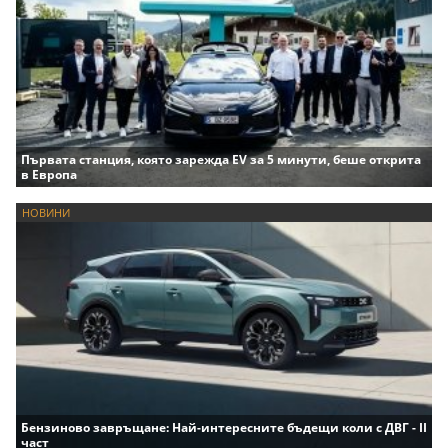
Първата станция, която зарежда EV за 5 минути, беше открита
в Европа
НОВИНИ
Бензиново завръщане: Най-интересните бъдещи коли с ДВГ - II
част