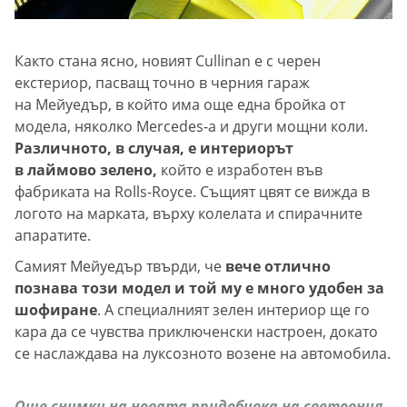
Както стана ясно, новият Cullinan е с черен
екстериор, пасващ точно в черния гараж
на Мейуедър, в който има още една бройка от
модела, няколко Mercedes-а и други мощни коли.
Различното, в случая, е интериорът
в лаймово зелено,
който е изработен във
фабриката на Rolls-Royce. Същият цвят се вижда в
логото на марката, върху колелата и спирачните
апаратите.
Самият Мейуедър твърди, че
вече отлично
познава този модел и той му е много удобен за
шофиране
. А специалният зелен интериор ще го
кара да се чувства приключенски настроен, докато
се наслаждава на луксозното возене на автомобила.
Още снимки на новата придобивка на световния