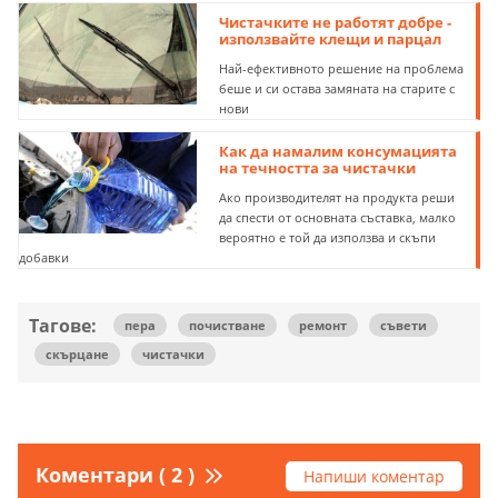
Чистачките не работят добре -
използвайте клещи и парцал
Най-ефективното решение на проблема
беше и си остава замяната на старите с
нови
Как да намалим консумацията
на течността за чистачки
Ако производителят на продукта реши
да спести от основната съставка, малко
вероятно е той да използва и скъпи
добавки
Тагове:
пера
почистване
ремонт
съвети
скърцане
чистачки
Коментари ( 2 )
Напиши коментар