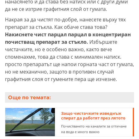
нанасянето ѝ да става без натиск или с други думи
да не се изтрие графитния слой от гумата.
Накрая за да чистят по-добре, нанесете върху тях
препарат за стъкла. Как обаче става това?
Накиснете чист парцал парцал в концентриран
почистващ препарат за стъкло.
Избършете
чистачките, но е особено важно, както вече
споменахме, това да става с минимален натиск.
просто препаратът ще напои горната част от гумата,
но не механично, защото в противен случай
графитния слоя от гумените пера ще изчезне.
Още по темата:
Защо чистачките изведнъж
спират да работят през лятото
Почистването на каналите за оттичане
на вода е много важно