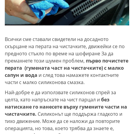
Всички сме ставали свидетели на досадното
скърцане на перата на чистачките, движейки се по
предното стъкло по време на шофиране За да
премахнете този шумен проблем,
първо почистете
перата (гумената част на чистачките) с малко
сапун и вода
и след това намажете контактните
части с малко силиконова смазка.
Най-добре е да използвате силиконов спрей за
целта, като напръскате на чист парцал и
без
натискане го нанесете върху гумените части на
чистачките.
Силиконът ще поддържа гладкото и
тихо движение. Може да се наложи да повторите
операцията, но това, което трябва да знаете е,