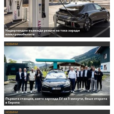
Нидерландия въвежда режим на тока заради
електромобилите
НОВИНИ
Първата станция, която зарежда EV за 5 минути, беше открита
в Европа
НОВИНИ