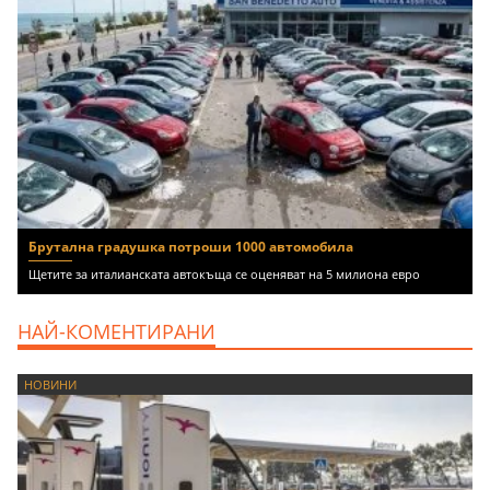
Брутална градушка потроши 1000 автомобила
Щетите за италианската автокъща се оценяват на 5 милиона евро
НАЙ-КОМЕНТИРАНИ
НОВИНИ