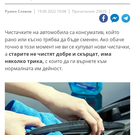
Румен Славов
19.06.2022 10:08
Прочитания: 25635
Чистачките на автомобила са консуматив, който
рано или късно трябва да бъде сменен. Ако обаче
точно в този момент не ви се купуват нови чистачки,
а
старите не чистят добре и скърцат, има
няколко трика,
с които да ги върнете към
нормалната им дейност.