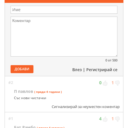
0
от 500
ДОБАВИ
Влез
|
Регистрирай се
#2
0
1
П павлов
( преди 4 години )
Със нови чистачки
Сигнализирай за неуместен коментар
#1
4
1
Бат Рамбо
( преди 4 години )