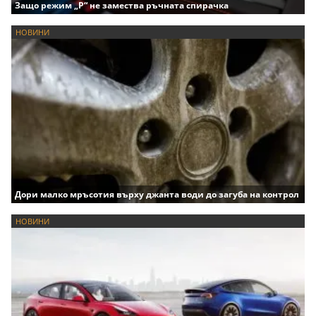
Защо режим „P“ не замества ръчната спирачка
НОВИНИ
Дори малко мръсотия върху джанта води до загуба на контрол
НОВИНИ