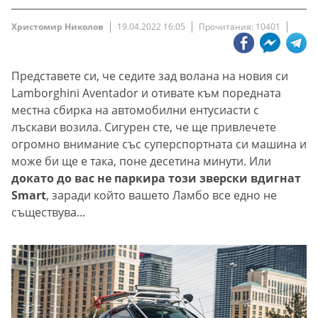
Христомир Николов
19.04.2022 16:05
Прочитания: 10401
Представете си, че седите зад волана на новия си
Lamborghini Aventador и отивате към поредната
местна сбирка на автомобилни ентусиасти с
лъскави возила. Сигурен сте, че ще привлечете
огромно внимание със суперспортната си машина и
може би ще е така, поне десетина минути. Или
докато до вас не паркира този зверски вдигнат
Smart
, заради който вашето Ламбо все едно не
съществува...