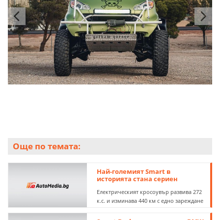
Още по темата:
Най-големият Smart в
историята стана сериен
Електрическият кросоувър развива 272
к.с. и изминава 440 км с едно зареждане