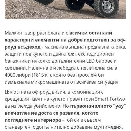
Малкият звяр разполага и с
всички останали
характерни елементи на добре подготвен за оф-
роуд всъдеход
- масивна външна предпазна клетка,
защити под купето и двигателя, експедиционен
багажник и няколко допълнителни LED барове и
светлини. Налична е и лебедка с теглителна сила
4000 либри (1815 кг), която без проблем би
измъкнала микромашината от всякаква ситуация.
Цялостната оф-роуд визия, в комбинация с
крещящият цвят на купето правят този Smart Fortwo
да изглежда убийствено. Но
първоначалното "уау"
впечатление доста се разваля, когато
погледнете интериора
- той си е съвсем
стандартен, с допълнително добавена мултимедия.