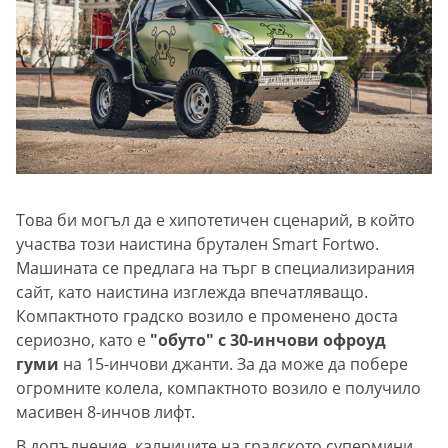
Това би могъл да е хипотетичен сценарий, в който
участва този наистина брутален Smart Fortwo.
Машината се предлага на търг в специализирания
сайт, като наистина изглежда впечатляващо.
Компактното градско возило е променено доста
сериозно, като е
"обуто" с 30-инчови офроуд
гуми
на 15-инчови джанти. За да може да побере
огромните колела, компактното возило е получило
масивен 8-инчов лифт.
В допълнение, калниците на градското супермини