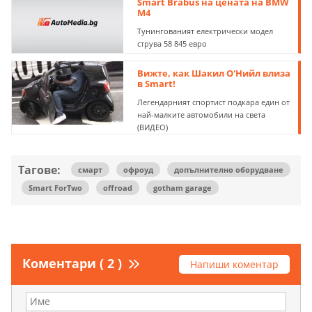
Smart Brabus на цената на BMW
M4
Тунингованият електрически модел
струва 58 845 евро
Вижте, как Шакил О'Нийл влиза
в Smart!
Легендарният спортист подкара един от
най-малките автомобили на света
(ВИДЕО)
Тагове:
смарт
офроуд
допълнително оборудване
Smart ForTwo
offroad
gotham garage
Коментари ( 2 )
Напиши коментар