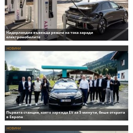
Нидерландия въвежда режим на тока заради
електромобилите
НОВИНИ
Първата станция, която зарежда EV за 5 минути, беше открита
в Европа
НОВИНИ