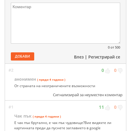
0
от 500
ДОБАВИ
Влез
|
Регистрирай се
#2
0
0
анонимен
( преди 4 години )
От страната на неограничените възможности
Сигнализирай за неуместен коментар
#1
11
0
Чак пък
( преди 4 години )
Е чак пък брутално, е чак пък чудовище?Вие видяхте ли
картинката преди да пуснете заглавието в google