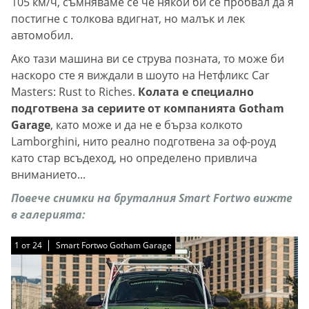
105 км/ч, съмняваме се че някой би се пробвал да я
постигне с толкова вдигнат, но малък и лек
автомобил.
Ако тази машина ви се струва позната, то може би
наскоро сте я виждали в шоуто на Нетфликс Car
Masters: Rust to Riches.
Колата е специално
подготвена за сериите от компанията Gotham
Garage
, като може и да не е бърза колкото
Lamborghini, нито реално подготвена за оф-роуд
като стар всъдеход, но определено привлича
вниманието...
Повече снимки на бруталния Smart Fortwo вижте
в галерията:
1
1
1
1
1
1
1
1
1
1
1
1
1
1
1
1
1
1
1
1
1
1
1
1
от
от
от
от
от
от
от
от
от
от
от
от
от
от
от
от
от
от
от
от
от
от
от
от
24
24
24
24
24
24
24
24
24
24
24
24
24
24
24
24
24
24
24
24
24
24
24
24
Smart Fortwo Gotham Garage
Smart Fortwo Gotham Garage
Smart Fortwo Gotham Garage
Smart Fortwo Gotham Garage
Smart Fortwo Gotham Garage
Smart Fortwo Gotham Garage
Smart Fortwo Gotham Garage
Smart Fortwo Gotham Garage
Smart Fortwo Gotham Garage
Smart Fortwo Gotham Garage
Smart Fortwo Gotham Garage
Smart Fortwo Gotham Garage
Smart Fortwo Gotham Garage
Smart Fortwo Gotham Garage
Smart Fortwo Gotham Garage
Smart Fortwo Gotham Garage
Smart Fortwo Gotham Garage
Smart Fortwo Gotham Garage
Smart Fortwo Gotham Garage
Smart Fortwo Gotham Garage
Smart Fortwo Gotham Garage
Smart Fortwo Gotham Garage
Smart Fortwo Gotham Garage
Smart Fortwo Gotham Garage