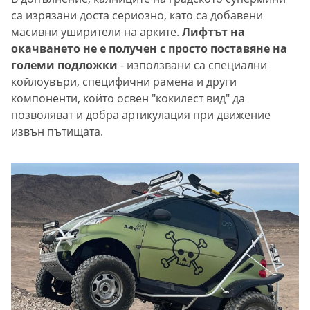
са изрязани доста сериозно, като са добавени
масивни уширители на арките.
Лифтът на
окачването не е получен с просто поставяне на
големи подложки
- използвани са специални
койлоувъри, специфични рамена и други
компоненти, който освен "кокилест вид" да
позволяват и добра артикулация при движение
извън пътищата.