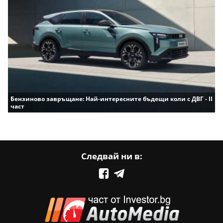
Бензиново завръщане: Най-интересните бъдещи коли с ДВГ - II
част
Следвай ни в: