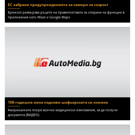
ЕС забрани предупрежденията за камери за скорост
Брюксел развързва ръцете на правителствата за спиране на функции в
приложения като Waze и Google Maps
108-годишна жена поднови шофьорската си книжка
Американката покри всички медицински изисквания, за да получи
документа (ВИДЕО)