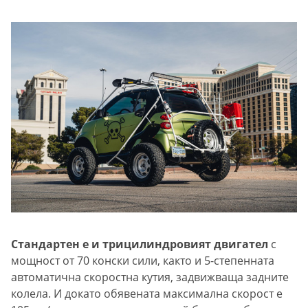
Стандартен е и трицилиндровият двигател
с
мощност от 70 конски сили, както и 5-степенната
автоматична скоростна кутия, задвижваща задните
колела. И докато обявената максимална скорост е