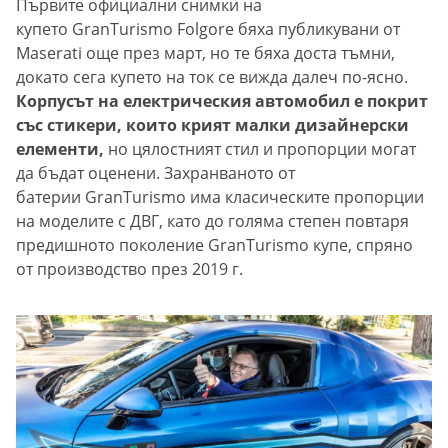
Първите официални снимки на
купето GranTurismo Folgore бяха публикувани от
Maserati още през март, но те бяха доста тъмни,
докато сега купето на ток се вижда далеч по-ясно.
Корпусът на електрическия автомобил е покрит
със стикери, които крият малки дизайнерски
елементи,
но цялостният стил и пропорции могат
да бъдат оценени. Захранваното от
батерии GranTurismo има класическите пропорции
на моделите с ДВГ, като до голяма степен повтаря
предишното поколение GranTurismo купе, спряно
от производство през 2019 г.