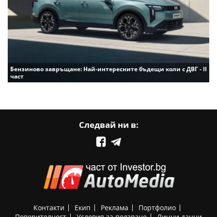
Бензиново завръщане: Най-интересните бъдещи коли с ДВГ - II
част
Следвай ни в:
Контакти
Екип
Реклама
Портфолио
Поверителност
Условия за ползване
Лични данни