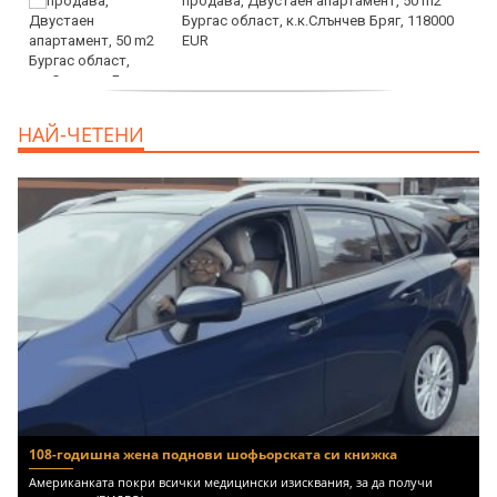
продава, Двустаен апартамент, 50 m2
Бургас област, к.к.Слънчев Бряг, 118000
EUR
продава, Двустаен апартамент, 59 m2
НАЙ-ЧЕТЕНИ
Бургас област, гр.Несебър, 98000 EUR
108-годишна жена поднови шофьорската си книжка
Американката покри всички медицински изисквания, за да получи