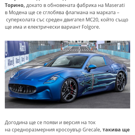
Торино,
докато в обновената фабрика на Maserati
в Модена ще се сглобява флагмана на марката –
суперколата със среден двигател MC20, който също
ще има и електрически вариант Folgore.
Догодина ще се появи и версия на ток
на средноразмерния кросоувър Grecale,
такива ще