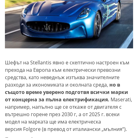
Шефът на Stellantis явно е скептично настроен към
прехода на Европа към електрически превозни
средства, като неведнъж изтъква значителните
разходи за икономиката и околната среда,
но в
същото време уверено подготвя всички марки
от концерна за пълна електрификация.
Maserati,
например, напълно ще се откаже от двигателя с
вътрешно горене през 2030 г, а от 2025 г. всеки
модел на марката ще има електрическа
версия Folgore (в превод от италиански „мълния“).