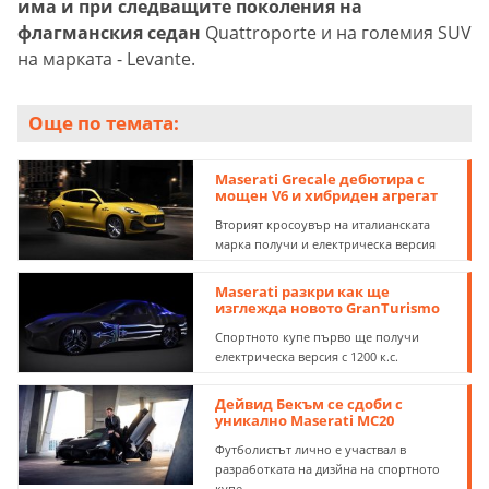
има и при следващите поколения на
флагманския седан
Quattroporte и на големия SUV
на марката - Levante.
Още по темата:
Maserati Grecale дебютира с
мощен V6 и хибриден агрегат
Вторият кросоувър на италианската
марка получи и електрическа версия
Maserati разкри как ще
изглежда новото GranTurismo
Спортното купе първо ще получи
електрическа версия с 1200 к.с.
Дейвид Бекъм се сдоби с
уникално Maserati MC20
Футболистът лично е участвал в
разработката на дизйна на спортното
купе