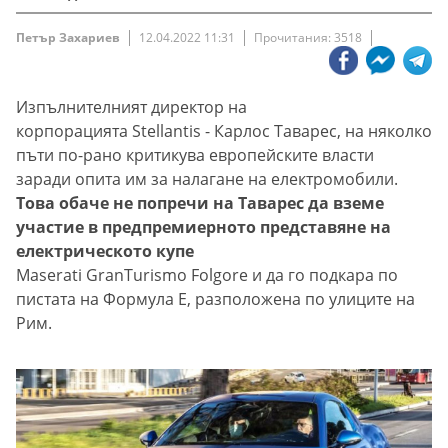
Петър Захариев
12.04.2022 11:31
Прочитания: 3518
Изпълнителният директор на
корпорацията Stellantis - Карлос Таварес, на няколко
пъти по-рано критикува европейските власти
заради опита им за налагане на електромобили.
Това обаче не попречи на Таварес да вземе
участие в предпремиерното представяне на
електрическото купе
Maserati GranTurismo Folgore и да го подкара по
пистата на Формула Е, разположена по улиците на
Рим.