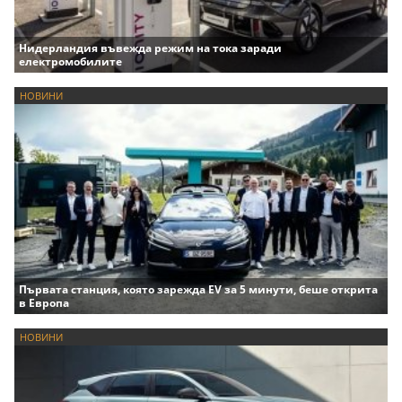
Нидерландия въвежда режим на тока заради
електромобилите
НОВИНИ
Първата станция, която зарежда EV за 5 минути, беше открита
в Европа
НОВИНИ