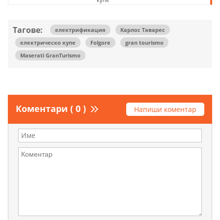
Тагове:
електрификация
Карлос Таварес
електрическо купе
Folgore
gran tourismo
Maserati GranTurismo
Коментари ( 0 )
Напиши коментар