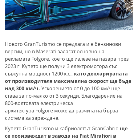
Новото GranTurismo се предлага и в бензинови
версии, но в Maserati залагат основно на
рекламата Folgore, което ще излезе на пазара през
2023 г. Купето ще получи 3 електромотора със
съвкупна мощност 1200 к.с.,
като декларираната
от производителя максимална скорост ще бъде
над 300 км/ч.
Ускорението от 0 до 100 км/ч ще
става за по-малко от 3 секунди. Благодарение на
800-волтовата електрическа
архитектура Folgore може да разчита на бърза
система за зареждане.
Купето GranTurismo и кабриолетът GranCabrio
ще
се произвеждат в завода на Fiat Mirafiori в