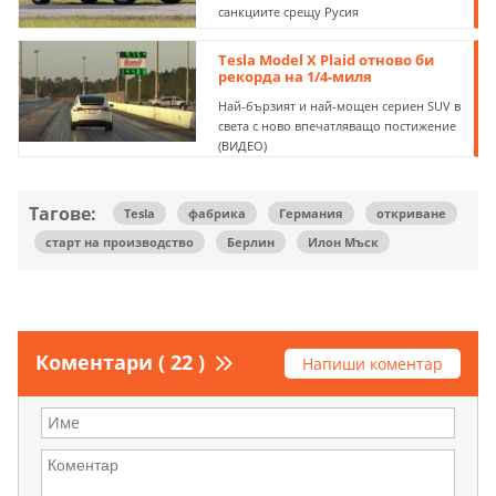
санкциите срещу Русия
Tesla Model X Plaid отново би
рекорда на 1/4-миля
Най-бързият и най-мощен сериен SUV в
света с ново впечатляващо постижение
(ВИДЕО)
Тагове:
Tesla
фабрика
Германия
откриване
старт на производство
Берлин
Илон Мъск
Коментари ( 22 )
Напиши коментар