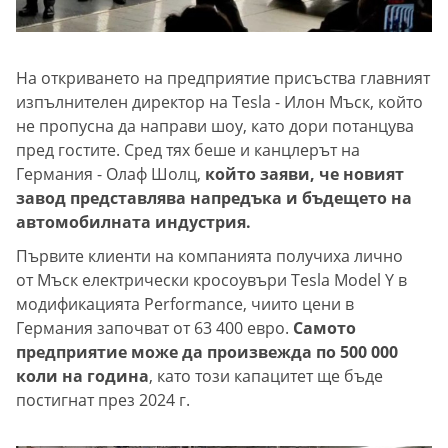
На откриването на предприятие присъства главният
изпълнителен директор на Tesla - Илон Мъск, който
не пропусна да направи шоу, като дори потанцува
пред гостите. Сред тях беше и канцлерът на
Германия - Олаф Шолц,
който заяви, че новият
завод представлява напредъка и бъдещето на
автомобилната индустрия.
Първите клиенти на компанията получиха лично
от Мъск електрически кросоувъри Tesla Model Y в
модификацията Performance, чиито цени в
Германия започват от 63 400 евро.
Самото
предприятие може да произвежда по 500 000
коли на година
, като този капацитет ще бъде
постигнат през 2024 г.