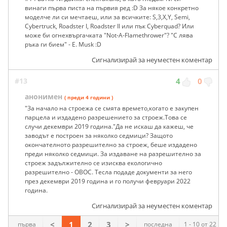
винаги първа писта на първия ред :D За някое конкретно
моделче ли си мечтаеш, или за всичките: S,3,X,Y, Semi,
Cybertruck, Roadster I, Roadster II или пък Cyberquad? Или
може би огнехвъргачката "Not-A-Flamethrower"? "С лява
ръка ги бием" - E. Musk :D
Сигнализирай за неуместен коментар
#13
4
0
анонимен
( преди 4 години )
"За начало на строежа се смята времето,когато е закупен
парцела и издадено разрешението за строеж.Това се
случи декември 2019 година."Да не искаш да кажеш, че
заводът е построен за няколко седмици? Защото
окончателното разрешително за строеж, беше издадено
преди няколко седмици. За издаване на разрешително за
строеж задължително се изисква екологично
разрешително - ОВОС. Тесла подаде документи за него
през декември 2019 година и го получи февруари 2022
година.
Сигнализирай за неуместен коментар
<
1
2
3
>
първа
последна
1 - 10 от 22