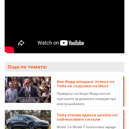
Още по темата:
Бил Форд-младши: Успеха на
Tesla не се дължи на Мъск
Правнукът на Хенри Форд посочи
причините за днешната ситуация при
електромобилите
Tesla отново вдигна цените на
най-масовите си коли
Model 3 и Model Y поскъпнаха заради