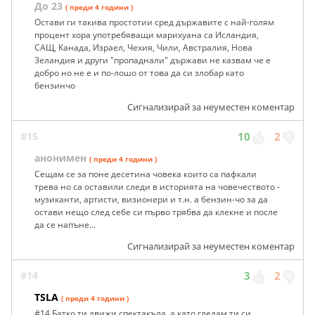
До 23
( преди 4 години )
Остави ги такива простотии сред държавите с най-голям
процент хора употребяващи марихуана са Исландия,
САЩ, Канада, Израел, Чехия, Чили, Австралия, Нова
Зеландия и други "пропаднали" държави не казвам че е
добро но не е и по-лошо от това да си злобар като
бензинчо
Сигнализирай за неуместен коментар
#15
10
2
анонимен
( преди 4 години )
Сещам се за поне десетина човека които са пафкали
трева но са оставили следи в историята на човечеството -
музиканти, артисти, визионери и т.н. а бензин-чо за да
остави нещо след себе си първо трябва да клекне и после
да се напъне...
Сигнализирай за неуместен коментар
#14
3
2
TSLA
( преди 4 години )
#14 Батко ти движи спектакъла, а като гледам ти си