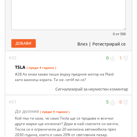
0
от 500
ДОБАВИ
Влез
|
Регистрирай се
#22
0
1
TSLA
( преди 4 години )
#28 Аз знам какво пише върху предния мотор на Plaid
като махнеш кората. Ти не. сетИ ли се?
Сигнализирай за неуместен коментар
#21
5
0
До долния
( преди 4 години )
Кой пък ти каза, че само Tesla ще се продава и всички
други марки ще изчезнат? Дори в най-смелите си мечти,
Тесла се е ограничила до 20 милиона автомобила през
2030 година, което е само 20% от световния пазар.