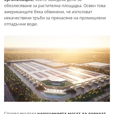
обезлесяване за растителна площадка. Освен това
американците бяха обвинени, че използват
некачествени тръби за пренасяне на промишлени
отпадъчни води.
Според еколози
нарушенията могат да доведат