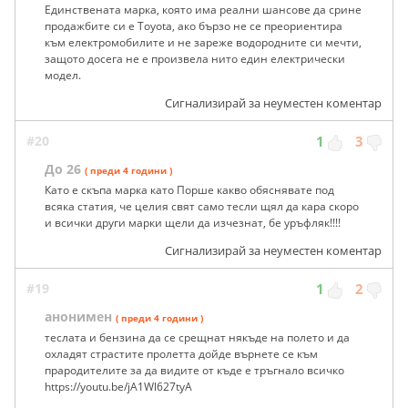
Единствената марка, която има реални шансове да срине
продажбите си е Toyota, ако бързо не се преориентира
към електромобилите и не зареже водородните си мечти,
защото досега не е произвела нито един електрически
модел.
Сигнализирай за неуместен коментар
#20
1
3
До 26
( преди 4 години )
Като е скъпа марка като Порше какво обяснявате под
всяка статия, че целия свят само тесли щял да кара скоро
и всички други марки щели да изчезнат, бе уръфляк!!!!
Сигнализирай за неуместен коментар
#19
1
2
анонимен
( преди 4 години )
теслата и бензина да се срещнат някъде на полето и да
охладят страстите пролетта дойде върнете се към
прародителите за да видите от къде е тръгнало всичко
https://youtu.be/jA1Wl627tyA