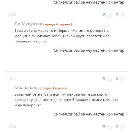
Сигнализирай за неуместен коментар
#18
8
2
До Мухухуху
( преди 4 години )
Това е скъпа марка то и Порше има много фенове но
малцина си купуват ново някакви други простотии за
писане нямаш ли
Сигнализирай за неуместен коментар
#17
5
6
Muahahaha
( преди 4 години )
Ееее, най сетне! Сега всички фенове на Тесла които
драскат тук, ще могат да си купят! Чакаме снимки момчета
и да почерпите!
Сигнализирай за неуместен коментар
#16
5
2