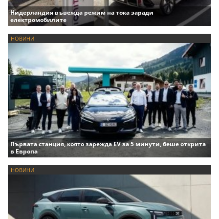
Нидерландия въвежда режим на тока заради
електромобилите
НОВИНИ
Първата станция, която зарежда EV за 5 минути, беше открита
в Европа
НОВИНИ