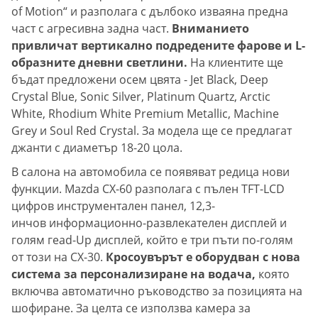
of Motion“ и разполага с дълбоко изваяна предна
част с агресивна задна част.
Вниманието
привличат вертикално подредените фарове и L-
образните дневни светлини.
На клиентите ще
бъдат предложени осем цвята - Jet Black, Deep
Crystal Blue, Sonic Silver, Platinum Quartz, Arctic
White, Rhodium White Premium Metallic, Machine
Grey и Soul Red Crystal. За модела ще се предлагат
джанти с диаметър 18-20 цола.
В салона на автомобила се появяват редица нови
функции. Mazda CX-60 разполага с пълен TFT-LCD
цифров инструментален панел, 12,3-
инчов информационно-развлекателен дисплей и
голям гead-Up дисплей, който е три пъти по-голям
от този на CX-30.
Кросоувърът е оборудван с нова
система за персонализиране на водача,
която
включва автоматично ръководство за позицията на
шофиране. За целта се използва камера за