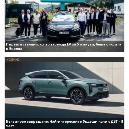
Първата станция, която зарежда EV за 5 минути, беше открита
в Европа
НОВИНИ
Бензиново завръщане: Най-интересните бъдещи коли с ДВГ - II
част