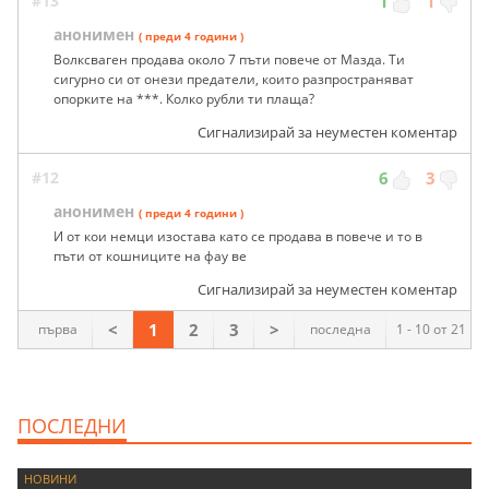
#13
1
1
анонимен
( преди 4 години )
Волксваген продава около 7 пъти повече от Мазда. Ти
сигурно си от онези предатели, които разпространяват
опорките на ***. Колко рубли ти плаща?
Сигнализирай за неуместен коментар
#12
6
3
анонимен
( преди 4 години )
И от кои немци изостава като се продава в повече и то в
пъти от кошниците на фау ве
Сигнализирай за неуместен коментар
<
1
2
3
>
първа
последна
1 - 10 от 21
ПОСЛЕДНИ
НОВИНИ