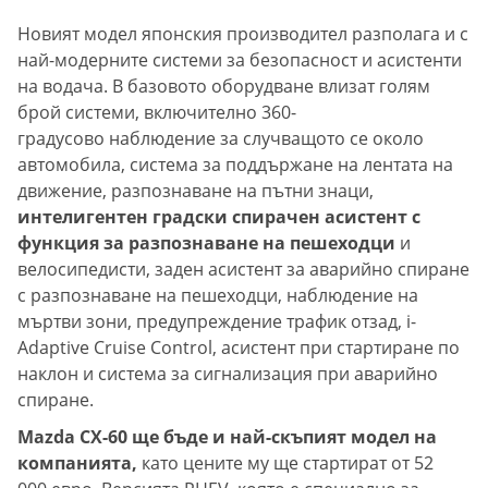
Новият модел японския производител разполага и с
най-модерните системи за безопасност и асистенти
на водача. В базовото оборудване влизат голям
брой системи, включително 360-
градусово наблюдение за случващото се около
автомобила, система за поддържане на лентата на
движение, разпознаване на пътни знаци,
интелигентен градски спирачен асистент с
функция за разпознаване на пешеходци
и
велосипедисти, заден асистент за аварийно спиране
с разпознаване на пешеходци, наблюдение на
мъртви зони, предупреждение трафик отзад, i-
Adaptive Cruise Control, асистент при стартиране по
наклон и система за сигнализация при аварийно
спиране.
Mazda CX-60 ще бъде и най-скъпият модел на
компанията,
като цените му ще стартират от 52