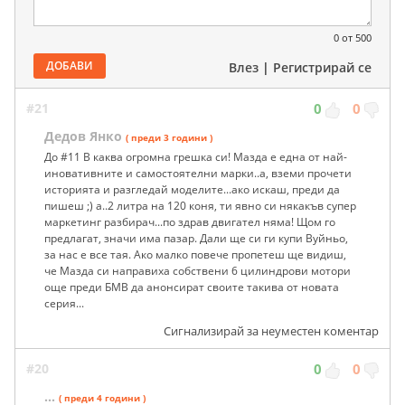
0
от 500
ДОБАВИ
Влез
|
Регистрирай се
#21
0
0
Дедов Янко
( преди 3 години )
До #11 В каква огромна грешка си! Мазда е една от най-
иновативните и самостоятелни марки..а, вземи прочети
историята и разгледай моделите...ако искаш, преди да
пишеш ;) а..2 литра на 120 коня, ти явно си някакъв супер
маркетинг разбирач...по здрав двигател няма! Щом го
предлагат, значи има пазар. Дали ще си ги купи Вуйньо,
за нас е все тая. Ако малко повече пропетеш ще видиш,
че Мазда си направиха собствени 6 цилиндрови мотори
още преди БМВ да анонсират своите такива от новата
серия...
Сигнализирай за неуместен коментар
#20
0
0
...
( преди 4 години )