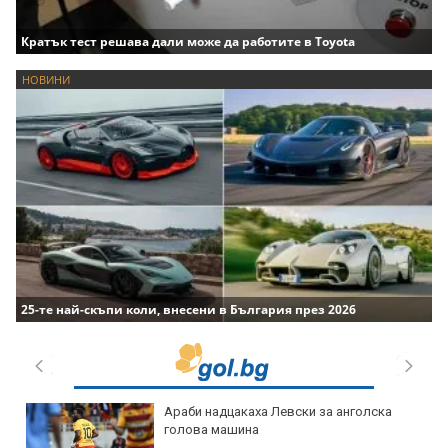
Кратък тест решава дали може да работите в Toyota
НОВИНИ
25-те най-скъпи коли, внесени в България през 2026
Араби надцакаха Левски за анголска
голова машина