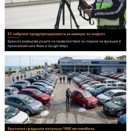
ЕС забрани предупрежденията за камери за скорост
Брюксел развързва ръцете на правителствата за спиране на функции в
приложения като Waze и Google Maps
Брутална градушка потроши 1000 автомобила