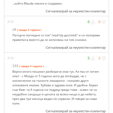
...който Mazda някога е създаван.
Сигнализирай за неуместен коментар
#19
0
0
z8
( преди 4 години )
Петърчо погледни го тоя" гead-Up дисплей" и си пооправи
правописа вместо да се хилосваш на тия снимки.
Сигнализирай за неуместен коментар
#18
5
2
333
( преди 4 години )
Верно много пишман разбирачи има тук. Аз пък от личен
опит - с Мазда от 5 години мога да потвърдя, че с
изключение на тънките ламарини - никакво друго
оплакване нямам. Хубава и здрава кола. И удобна. Карал
съм бмв- та 6 година ни подред преди това - освен че са
неудобни сандъци и цената за всяко нещо е до небето,
през два три месеца видях по сервизи. И говоря за нови
коли.
Сигнализирай за неуместен коментар