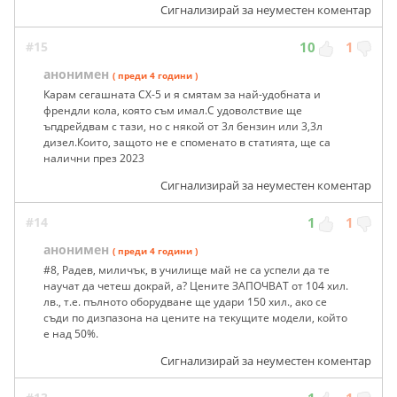
Сигнализирай за неуместен коментар
#15
10
1
анонимен
( преди 4 години )
Карам сегашната CX-5 и я смятам за най-удобната и
френдли кола, която съм имал.С удоволствие ще
ъпдрейдвам с тази, но с някой от 3л бензин или 3,3л
дизел.Които, защото не е споменато в статията, ще са
налични през 2023
Сигнализирай за неуместен коментар
#14
1
1
анонимен
( преди 4 години )
#8, Радев, миличък, в училище май не са успели да те
научат да четеш докрай, а? Цените ЗАПОЧВАТ от 104 хил.
лв., т.е. пълното оборудване ще удари 150 хил., ако се
съди по дизпазона на цените на текущите модели, който
е над 50%.
Сигнализирай за неуместен коментар