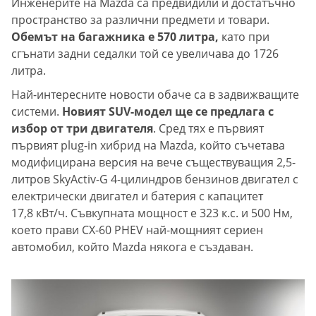
Инженерите на Mazda са предвидили и достатъчно
пространство за различни предмети и товари.
Обемът на багажника е 570 литра,
като при
сгънати задни седалки той се увеличава до 1726
литра.
Най-интересните новости обаче са в задвижващите
системи.
Новият SUV-модел ще се предлага с
избор от три двигателя
. Сред тях е първият
първият plug-in хибрид на Mazda, който съчетава
модифицирана версия на вече съществуващия 2,5-
литров SkyActiv-G 4-цилиндров бензинов двигател с
електрически двигател и батерия с капацитет
17,8 кВт/ч. Съвкупната мощност е 323 к.с. и 500 Нм,
което прави CX-60 PHEV най-мощният сериен
автомобил, който Mazda някога е създаван.