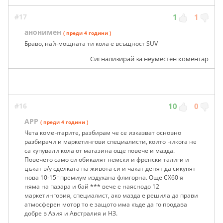
#17
1
1
анонимен
( преди 4 години )
Браво, най-мощната ти кола е всъщност SUV
Сигнализирай за неуместен коментар
#16
10
0
APP
( преди 4 години )
Чета коментарите, разбирам че се изказват основно
разбирачи и маркетингови специалисти, които никога не
са купували кола от магазина още повече и мазда.
Повечето само си обикалят немски и френски талиги и
цъкат в/у сделката на живота си и чакат денят да сикупят
нова 10-15г премиум издухана флигорна. Още CX60 я
няма на пазара и бай *** вече е наяснодо 12
маркетинговия, специалист, ако мазда е решила да прави
атмосферен мотор то е защото има къде да го продава
добре в Азия и Австралия и НЗ.