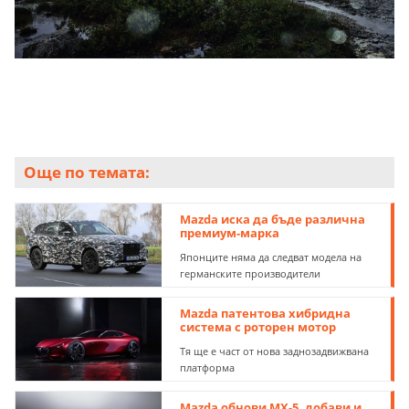
Още по темата:
Mazda иска да бъде различна
премиум-марка
Японците няма да следват модела на
германските производители
Mazda патентова хибридна
система с роторен мотор
Тя ще е част от нова заднозадвижвана
платформа
Mazda обнови MX-5, добави и