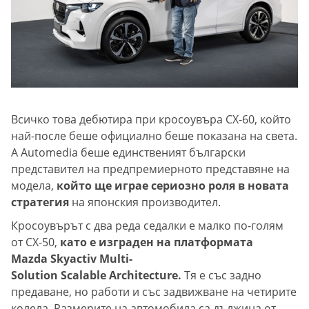
Всичко това дебютира при кросоувъра CX-60, който
най-после беше официално беше показана на света.
А Automedia беше единственият български
представител на предпремиерното представяне на
модела,
който ще играе сериозно роля в новата
стратегия
на японския производител.
Кросоувърът с два реда седалки е малко по-голям
от CX-50,
като е изграден на платформата
Mazda Skyactiv Multi-
Solution Scalable Architecture.
Тя е със задно
предаване, но работи и със задвижване на четирите
колела. Размерите на автомобила са дължина от