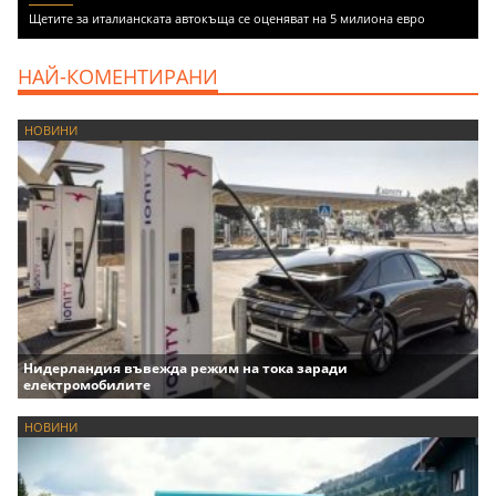
Щетите за италианската автокъща се оценяват на 5 милиона евро
НАЙ-КОМЕНТИРАНИ
НОВИНИ
Нидерландия въвежда режим на тока заради
електромобилите
НОВИНИ