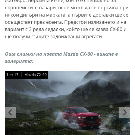
000 евро. Версията PHEV, която е специално за
европейските пазари, вече може да се поръчва при
някои дилъри на марката, а първите доставки ще се
осъществят през есента. Предстои излизането и на
вариант с 3 реда седалки, който ще се казва CX-80 и
ще получи същите задвижващи агрегати.
Още снимки на новата Mazda CX-60 - вижте в
галерията:
1
1
1
1
1
1
1
1
1
1
1
1
1
1
1
1
1
от
от
от
от
от
от
от
от
от
от
от
от
от
от
от
от
от
17
17
17
17
17
17
17
17
17
17
17
17
17
17
17
17
17
Mazda CX-60
Mazda CX-60
Mazda CX-60
Mazda CX-60
Mazda CX-60
Mazda CX-60
Mazda CX-60
Mazda CX-60
Mazda CX-60
Mazda CX-60
Mazda CX-60
Mazda CX-60
Mazda CX-60
Mazda CX-60
Mazda CX-60
Mazda CX-60
Mazda CX-60