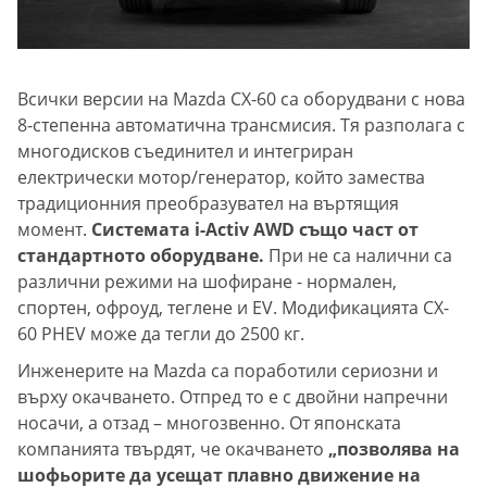
Всички версии на Mazda CX-60 са оборудвани с нова
8-степенна автоматична трансмисия. Тя разполага с
многодисков съединител и интегриран
електрически мотор/генератор, който замества
традиционния преобразувател на въртящия
момент.
Системата i-Activ AWD също част от
стандартното оборудване.
При не са налични са
различни режими на шофиране - нормален,
спортен, офроуд, теглене и EV. Модификацията CX-
60 PHEV може да тегли до 2500 кг.
Инженерите на Mazda са поработили сериозни и
върху окачването. Отпред то е с двойни напречни
носачи, а отзад – многозвенно. От японската
компанията твърдят, че окачването
„позволява на
шофьорите да усещат плавно движение на