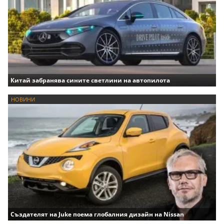
Китай забранява сините светлини на автопилота
НОВИНИ
Създателят на Juke поема глобалния дизайн на Nissan