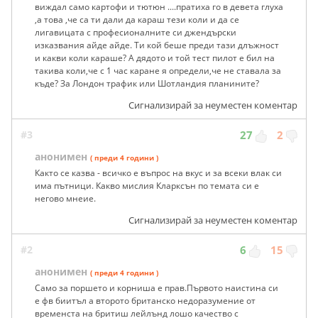
виждал само картофи и тютюн ....пратиха го в девета глуха
,а това ,че са ти дали да караш тези коли и да се
лигавицата с професионалните си джендърски
изказвания айде айде. Ти кой беше преди тази длъжност
и какви коли караше? А дядото и той тест пилот е бил на
такива коли,че с 1 час каране я определи,че не ставала за
къде? За Лондон трафик или Шотландия планините?
Сигнализирай за неуместен коментар
#3
27
2
анонимен
( преди 4 години )
Както се казва - всичко е въпрос на вкус и за всеки влак си
има пътници. Какво мислия Кларксън по темата си е
негово мнеие.
Сигнализирай за неуместен коментар
#2
6
15
анонимен
( преди 4 години )
Само за поршето и корниша е прав.Първото наистина си
е фв биитъл а второто британско недоразумение от
временста на бритиш лейлънд лошо качество с