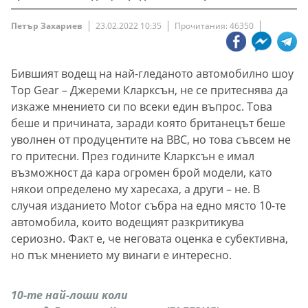
Петър Захариев
23.02.2022 10:35
Прочитания: 46350
Бившият водещ на най-гледаното автомобилно шоу
Top Gear – Джереми Кларксън, не се притеснява да
изкаже мнението си по всеки един въпрос. Това
беше и причината, заради която британецът беше
уволнен от продуцентите на BBC, но това съвсем не
го притесни. През годините Кларксън е имал
възможност да кара огромен брой модели, като
някои определено му харесаха, а други – не. В
случая изданието Motor събра на едно място 10-те
автомобила, които водещият разкритикува
сериозно. Факт е, че неговата оценка е субективна,
но пък мнението му винаги е интересно.
10-те най-лоши коли