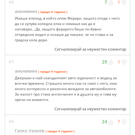
#8
7
1
анонимен
( преди 4 години )
Имаше епизод, в който оплю Ферари, защото отиде с него
да си купува коледна елха и нямаше как да я
натовари....Да, защото ферарито беше по-бавно
отпредния модел и искаше да покаже, че не става и за
градска кола дори.
Сигнализирай за неуместен коментар
#7
29
1
анонимен
( преди 4 години )
Джеръми е най-скандалният авто журналист и водещ за
всички времена. Страшно много съм се смял с него, има
много интересно и различно виждане за автомобилите.
За жалост про стака англичанин е в душата му и това му
пречи на моменти.
Сигнализирай за неуместен коментар
#6
24
7
Газко Уазков
( преди 4 години )