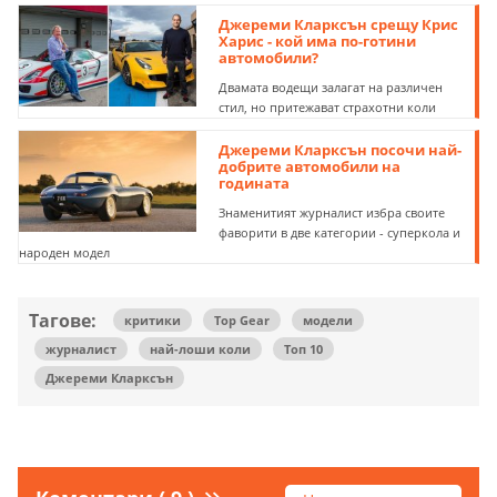
Джереми Кларксън срещу Крис
Харис - кой има по-готини
автомобили?
Двамата водещи залагат на различен
стил, но притежават страхотни коли
Джереми Кларксън посочи най-
добрите автомобили на
годината
Знаменитият журналист избра своите
фаворити в две категории - суперкола и
народен модел
Тагове:
критики
Top Gear
модели
журналист
най-лоши коли
Топ 10
Джереми Кларксън