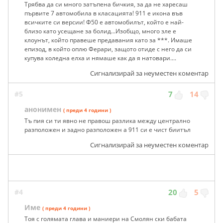
Трябва да си много затъпена бичкия, за да не харесаш
първите 7 автомобила в класацията! 911 е икона във
всичките си версии! Ф50 е автомобилът, който е най-
близо като усещане за болид...Изобщо, много зле е
клоунът, който правеше предавания като за ***. Имаше
епизод, в който оплю Ферари, защото отиде с него да си
купува коледна елха и нямаше как да я натовари....
Сигнализирай за неуместен коментар
#5
7
14
анонимен
( преди 4 години )
Тъ пия си ти явно не правош разлика между централно
разположен и задно разположен а 911 си е чист биитъл
Сигнализирай за неуместен коментар
#4
20
5
Име
( преди 4 години )
Тоя с голямата глава и маниери на Смолян ски бабата