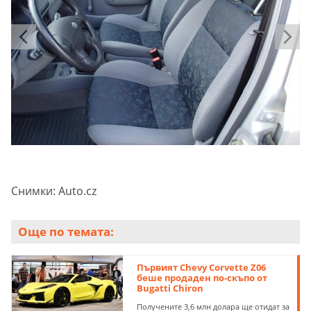
Снимки: Auto.cz
Още по темата:
Първият Chevy Corvette Z06
беше продаден по-скъпо от
Bugatti Chiron
Получените 3,6 млн долара ще отидат за