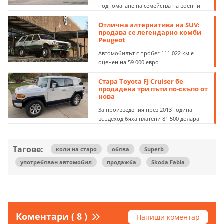
подпомагане на семейства на военни
Отлична алтернатива на SUV:
продава се легендарно комби
Peugeot
Автомобилът с пробег 111 022 км е
оценен на 59 000 евро
Стара Toyota FJ Cruiser бе
продадена три пъти по-скъпо от
нова
За произведения през 2013 година
всъдеход бяха платени 81 500 долара
Тагове:
коли на старо
обява
Superb
употребяван автомобил
продажба
Skoda Fabia
Коментари ( 8 )
Напиши коментар