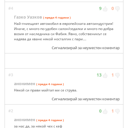
#4
9
0
Газко Уазков
( преди 4 години )
Най-гниещият автомобил в европейската автоиндустрия!
Иначе, с много по-удобен салон/седалки и много по-добра
возия от наследника си Фабия. Явно, собственикът се
надява да хване някой носталгик с пари....
Сигнализирай за неуместен коментар
#3
13
1
анонимен
( преди 4 години )
Някой си прави майтап ми се струва.
Сигнализирай за неуместен коментар
#2
0
1
анонимен
( преди 4 години )
за нас да, за някой чех с кеф