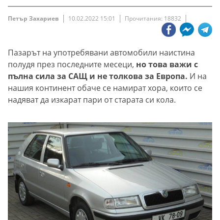
Петър Захариев
10.02.2022 15:01
Прочитания: 18832
Пазарът на употребявани автомобили наистина
полудя през последните месеци,
но това важи с
пълна сила за САЩ и не толкова за Европа.
И на
нашия континент обаче се намират хора, които се
надяват да изкарат пари от старата си кола.