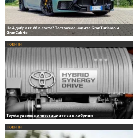
Най-добрият V6 в света? Тествахме новите GranTurismo и
GranCabrio
НОВИНИ
Toyota удвоява инвестициите си в хибриди
НОВИНИ