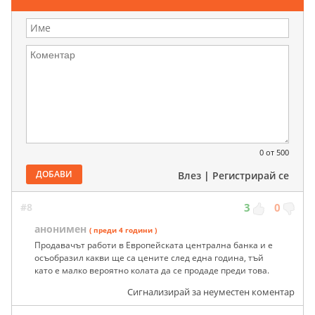
0
от 500
ДОБАВИ
Влез
|
Регистрирай се
#8
3
0
анонимен
( преди 4 години )
Продавачът работи в Европейската централна банка и е
осъобразил какви ще са цените след една година, тъй
като е малко вероятно колата да се продаде преди това.
Сигнализирай за неуместен коментар