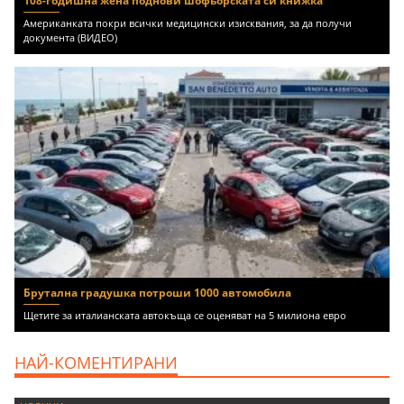
108-годишна жена поднови шофьорската си книжка
Американката покри всички медицински изисквания, за да получи
документа (ВИДЕО)
Брутална градушка потроши 1000 автомобила
Щетите за италианската автокъща се оценяват на 5 милиона евро
НАЙ-КОМЕНТИРАНИ