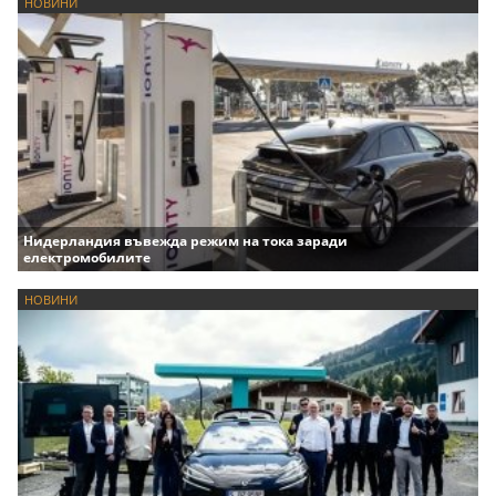
НОВИНИ
Нидерландия въвежда режим на тока заради
електромобилите
НОВИНИ