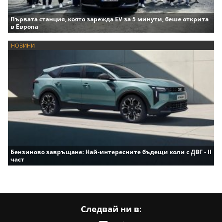
Първата станция, която зарежда EV за 5 минути, беше открита
в Европа
НОВИНИ
Бензиново завръщане: Най-интересните бъдещи коли с ДВГ - II
част
Следвай ни в: