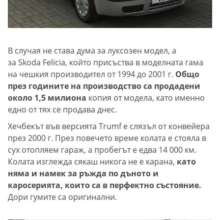
В случая не става дума за луксозен модел, а
за Skoda Felicia, който присъства в моделната гама
на чешкия производител от 1994 до 2001 г.
Общо
през годините на производство са продадени
около 1,5 милиона
копия от модела, като именно
едно от тях се продава днес.
Хечбекът във версията Trumf е слязъл от конвейера
през 2000 г. През повечето време колата е стояла в
сух отопляем гараж, а пробегът е едва 14 000 км.
Колата изглежда сякаш никога не е карана,
като
няма и намек за ръжда по дъното и
каросерията, които са в перфектно състояние.
Дори гумите са оригинални.