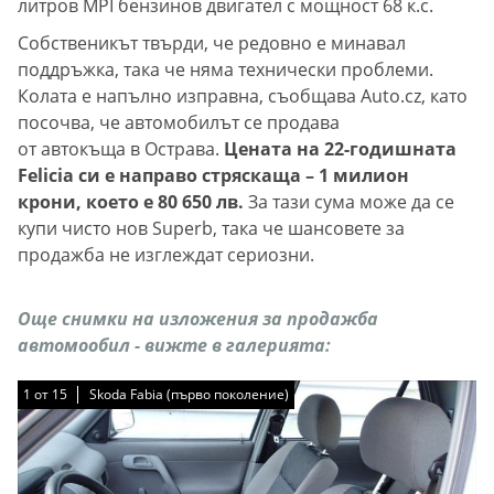
литров MPI бензинов двигател с мощност 68 к.с.
Собственикът твърди, че редовно е минавал
поддръжка, така че няма технически проблеми.
Колата е напълно изправна, съобщава Auto.cz, като
посочва, че автомобилът се продава
от автокъща в Острава.
Цената на 22-годишната
Felicia си е направо стряскаща – 1 милион
крони, което е 80 650 лв.
За тази сума може да се
купи чисто нов Superb, така че шансовете за
продажба не изглеждат сериозни.
Още снимки на изложения за продажба
автомообил - вижте в галерията:
1
1
1
1
1
1
1
1
1
1
1
1
1
1
1
от
от
от
от
от
от
от
от
от
от
от
от
от
от
от
15
15
15
15
15
15
15
15
15
15
15
15
15
15
15
Skoda Fabia (първо поколение)
Skoda Fabia (първо поколение)
Skoda Fabia (първо поколение)
Skoda Fabia (първо поколение)
Skoda Fabia (първо поколение)
Skoda Fabia (първо поколение)
Skoda Fabia (първо поколение)
Skoda Fabia (първо поколение)
Skoda Fabia (първо поколение)
Skoda Fabia (първо поколение)
Skoda Fabia (първо поколение)
Skoda Fabia (първо поколение)
Skoda Fabia (първо поколение)
Skoda Fabia (първо поколение)
Skoda Fabia (първо поколение)