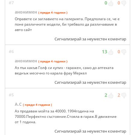
#7
0
0
анонимен
( преди 4 години )
Оправете си заглавието на галерията. Предполага се, че е
поне различните модели, би трябвало да различаваме в
авто сайт
Сигнализирай за неуместен коментар
#6
13
0
анонимен
( преди 4 години )
Аз пък какъв Голф си купих - гаражен, само до аптеката
веднъж месечно го карала фрау Меркел
Сигнализирай за неуместен коментар
#5
2
2
А.С
( преди 4 години )
Аз продавам мойта за 40000. 1994година на
70000.Перфектно състояние.Стояла в гараж.В движение
от 1 година.
Сигнализирай за неуместен коментар