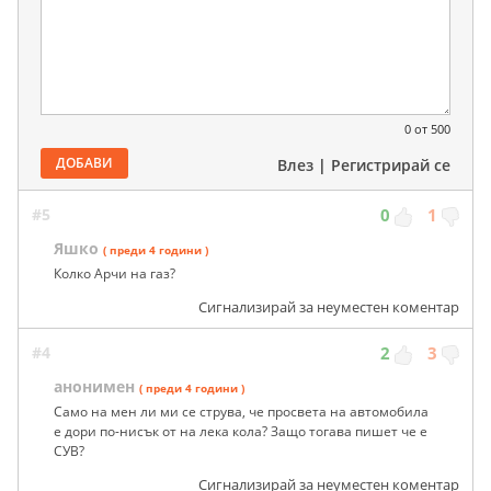
0
от 500
ДОБАВИ
Влез
|
Регистрирай се
#5
0
1
Яшко
( преди 4 години )
Колко Арчи на газ?
Сигнализирай за неуместен коментар
#4
2
3
анонимен
( преди 4 години )
Само на мен ли ми се струва, че просвета на автомобила
е дори по-нисък от на лека кола? Защо тогава пишет че е
СУВ?
Сигнализирай за неуместен коментар