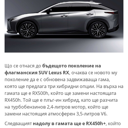
Що се отнася до
бъдещото поколение на
флагманския SUV Lexus RX
, очаква се новото му
поколение да е с обновена задвижаваща гама,
която ще предлага три хибридни опции. На върха на
гамата ще е RX500h, който ще замени настоящата
RX450h. Той ще е плъг-ин хибрид, като ще разчита
на турбобензинов 2,4-литров мотор, който ще
замени настоящия атмосферен 3,5-литров V6.
Следващият
надолу в гамата ще е RX450h+
, който