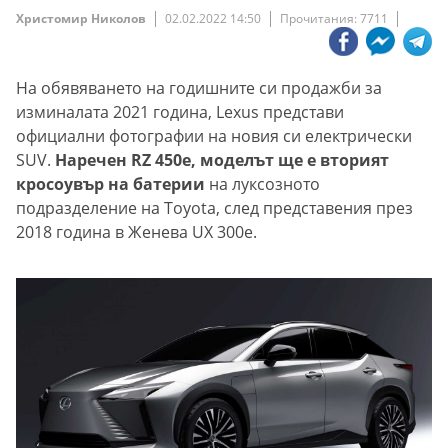
Христомир Николов
02.02.2022 14:50
Прочитания: 7711
На обявяването на годишните си продажби за
изминалата 2021 година, Lexus представи
официални фотографии на новия си електрически
SUV.
Наречен RZ 450e, моделът ще е вторият
кросоувър на батерии
на луксозното
подразделение на Toyota, след представения през
2018 година в Женева UX 300e.