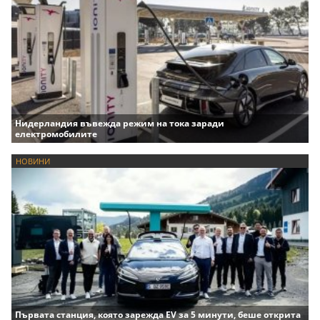
Нидерландия въвежда режим на тока заради
електромобилите
НОВИНИ
Първата станция, която зарежда EV за 5 минути, беше открита