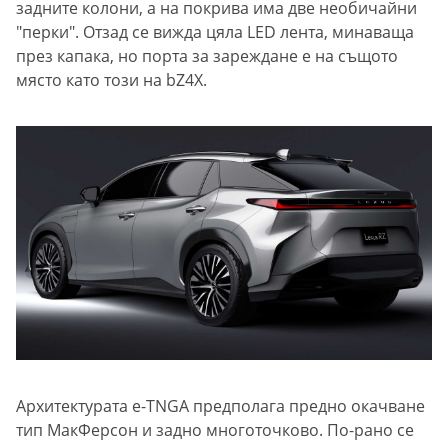
задните колони, а на покрива има две необичайни
"перки". Отзад се вижда цяла LED лента, минаваща
през капака, но порта за зареждане е на същото
място като този на bZ4X.
Архитектурата e-TNGA предполага предно окачване
тип МакФерсон и задно многоточково. По-рано се