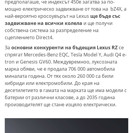
предполагаше, че индексът 450e загатва за по-
мощно електрическо задвижване от това на bZ4X, а
най-вероятно кросоувърът на Lexus
ще бъде със
задвижване на всички колела
и ще получи
собствена система за разпределение на
сцеплението Direct4.
За
основни конкуренти на бъдещия Lexus RZ
се
спрягат Mercedes-Benz EQC, Tesla Model Y, Audi Q4 e-
tron и Genesis GV60. Междувремноо, луксозната
марка обяви, че е продала 706 000 автомобила
миналата година. От тях около 260 000 са били
хибриди или електромобили. До края на
десетилетието в гамата на марката ще има модели с
батерии от различни класове, а до 2035 година
производителят ще стане изцяло електрически.