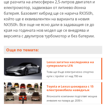
ще разчита на атмосферен 2,5-литров двигател и
електромотор, задвижван от литиево-йонна
батерия. Базовият хибрид ще се нарича RX350h,
който ще е еквивалентен на варианта в новия
NX350h. Все още не ясно дали в задаващия се до
края на годината нов модел ще се внедрява и
версията с двулитров турбомотор и без батерии.
Още по темата:
Lexus загатна наследника на
суперколата LFA
Това ще бъде електрическо спортно
купе с пробег от над 700 км
Toyota и Lexus шокираха с 15
електромобила наведнъж
Японските компании подготвят мощна
инвазия на пазара до 2030 г.