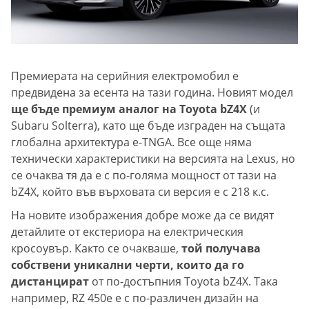
Премиерата на серийния електромобил е
предвидена за есента на тази година. Новият модел
ще бъде премиум аналог на Toyota bZ4X
(и
Subaru Solterra), като ще бъде изграден на същата
глобална архитектура e-TNGA. Все още няма
технически характеристики на версията на Lexus, но
се очаква тя да е с по-голяма мощност от тази на
bZ4X, който във върховата си версия е с 218 к.с.
На новите изображения добре може да се видят
детайлите от екстериора на електрическия
кросоувър. Както се очакваше,
той получава
собствени уникални черти, които да го
дистанцират
от по-достъпния Toyota bZ4X. Така
например, RZ 450e е с по-различен дизайн на