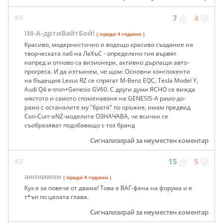
#3
7
4
IM-A-дртиВайтБoй!
( преди 4 години )
Красиво, модернистично и водещо красиво създание на
творческата лаб на ЛеХъС - определено тия вървят
напред и отново са визионери, активно дърпащи авто-
прогреса. И да изтъкнем, че щом: Основни конглокенти
на бъдещия Lexus RZ се спрягат M-Benz EQC, Tesla Model Y,
Audi Q4 e-tron+Genesis GV60. С други думи ЯСНО се вижда
мястото и самото споменаване на GENESIS-A рамо-до-
рамо с останалите му "братя" по оръжие, имам предвид
Con-Curr-eNZ-моделите ОЗНАЧАВА, че всички се
съобразяват подобаващо с тоз бранд
Сигнализирай за неуместен коментар
#2
15
5
анонимен
( преди 4 години )
Кух е за повече от двама! Това е ВАГ-фена на форума и е
т*ъп по цялата глава.
Сигнализирай за неуместен коментар