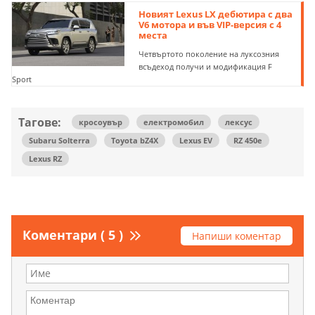
Новият Lexus LX дебютира с два
V6 мотора и във VIP-версия с 4
места
Четвъртото поколение на луксозния
всъдеход получи и модификация F
Sport
Тагове:
кросоувър
електромобил
лексус
Subaru Solterra
Toyota bZ4X
Lexus EV
RZ 450e
Lexus RZ
Коментари ( 5 )
Напиши коментар