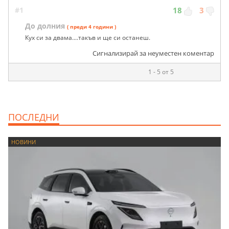
#1
18
3
До долния
( преди 4 години )
Кух си за двама....такъв и ще си останеш.
Сигнализирай за неуместен коментар
1 - 5 от 5
ПОСЛЕДНИ
НОВИНИ