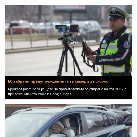
ЕС забрани предупрежденията за камери за скорост
Брюксел развързва ръцете на правителствата за спиране на функции в
приложения като Waze и Google Maps