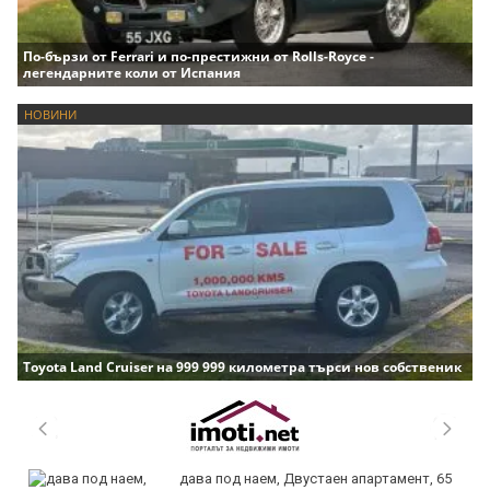
По-бързи от Ferrari и по-престижни от Rolls-Royce -
легендарните коли от Испания
НОВИНИ
Toyota Land Cruiser на 999 999 километра търси нов собственик
дава под наем, Двустаен апартамент, 65