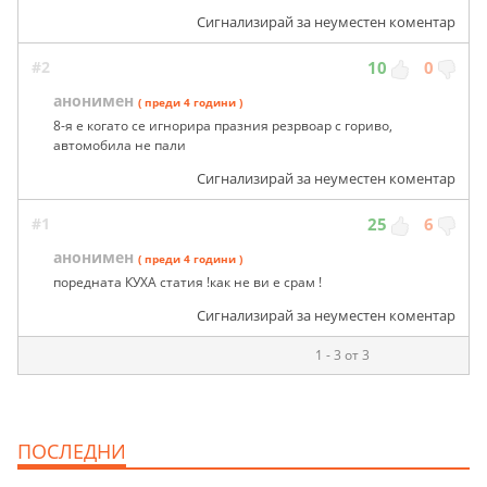
Сигнализирай за неуместен коментар
#2
10
0
анонимен
( преди 4 години )
8-я е когато се игнорира празния резрвоар с гориво,
автомобила не пали
Сигнализирай за неуместен коментар
#1
25
6
анонимен
( преди 4 години )
поредната КУХА статия !как не ви е срам !
Сигнализирай за неуместен коментар
1 - 3 от 3
ПОСЛЕДНИ