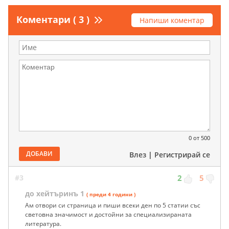
Коментари ( 3 )
Напиши коментар
0
от 500
ДОБАВИ
Влез
|
Регистрирай се
#3
2
5
до хейтъринъ 1
( преди 4 години )
Ам отвори си страница и пиши всеки ден по 5 статии със
световна значимост и достойни за специализираната
литература.