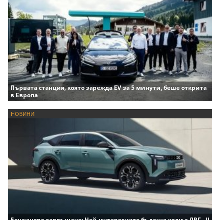
Първата станция, която зарежда EV за 5 минути, беше открита
в Европа
НОВИНИ
Бензиново завръщане: Най-интересните бъдещи коли с ДВГ - II