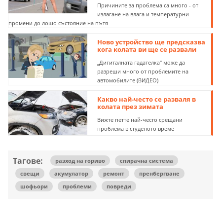
Причините за проблема са много - от
излагане на влага и температурни
промени до лошо състояние на пътя
Ново устройство ще предсказва
кога колата ви ще се развали
„Дигиталната гадателка“ може да
разреши много от проблемите на
автомобилите (ВИДЕО)
Какво най-често се разваля в
колата през зимата
Вижте петте най-често срещани
проблема в студеното време
Тагове:
разход на гориво
спирачна система
свещи
акумулатор
ремонт
пренбергване
шофьори
проблеми
повреди