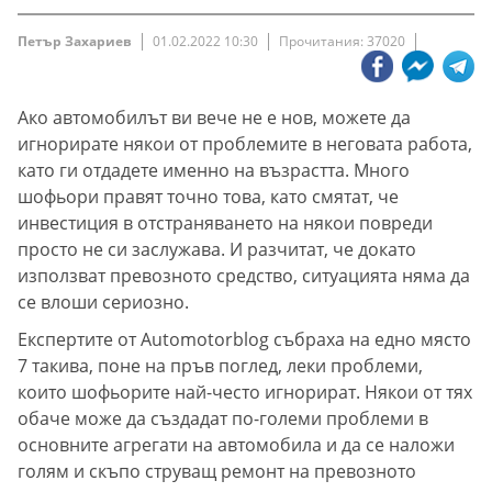
Петър Захариев
01.02.2022 10:30
Прочитания: 37020
Ако автомобилът ви вече не е нов, можете да
игнорирате някои от проблемите в неговата работа,
като ги отдадете именно на възрастта. Много
шофьори правят точно това, като смятат, че
инвестиция в отстраняването на някои повреди
просто не си заслужава. И разчитат, че докато
използват превозното средство, ситуацията няма да
се влоши сериозно.
Експертите от Automotorblog събраха на едно място
7 такива, поне на пръв поглед, леки проблеми,
които шофьорите най-често игнорират. Някои от тях
обаче може да създадат по-големи проблеми в
основните агрегати на автомобила и да се наложи
голям и скъпо струващ ремонт на превозното