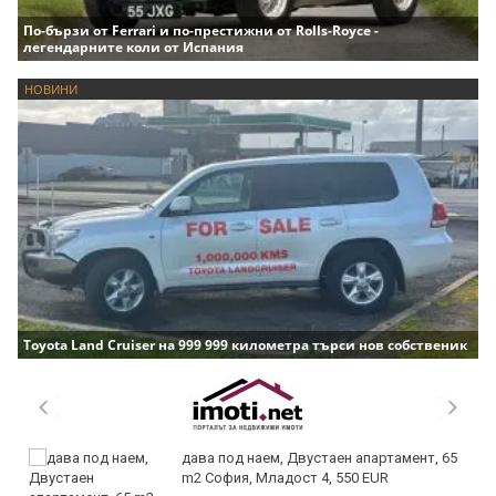
По-бързи от Ferrari и по-престижни от Rolls-Royce -
легендарните коли от Испания
НОВИНИ
Toyota Land Cruiser на 999 999 километра търси нов собственик
дава под наем, Двустаен апартамент, 65
m2 София, Младост 4, 550 EUR