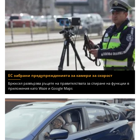
ЕС забрани предупрежденията за камери за скорост
Брюксел развързва ръцете на правителствата за спиране на функции в
приложения като Waze и Google Maps