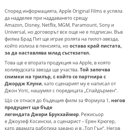
Според информацията, Apple Original Films е успяла
да надделее при наддаването срещу
Amazon, Disney, Netflix, MGM, Paramount, Sony и
Universal, но договорът все още не е подписан. Във
филма Брад Пит ще играе ролята на пилот-звезда,
който излиза в пенсията, но
остава край пистата,
за да наставлява млад състезател.
Това ще е втората продукция на Apple, в която
холивудската звезда ще участва.
Той започва
снимки на трилър, с който се партнира с
Джордж Клуни
, като сценарият му е написал от
Джон Уотс, нашумял с поредицата „Спайдърмен“.
Що се отнася до бъдещия филм за Формула 1,
негов
продуцент ще бъде
легендата Джери Брукхаймер
. Режисьор
е Джоузеф Косински, а сценарист – Ерен Крюгер,
като двамата работиха заедно и в „Топ Гън“. Негов