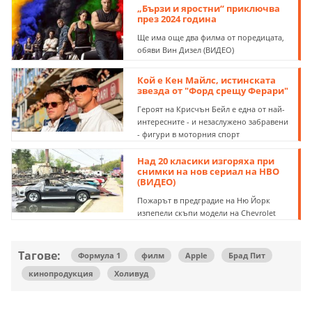
„Бързи и яростни“ приключва
през 2024 година
Ще има още два филма от поредицата,
обяви Вин Дизел (ВИДЕО)
Кой е Кен Майлс, истинската
звезда от "Форд срещу Ферари"
Героят на Крисчън Бейл е една от най-
интересните - и незаслужено забравени
- фигури в моторния спорт
Над 20 класики изгоряха при
снимки на нов сериал на HBO
(ВИДЕО)
Пожарът в предградие на Ню Йорк
изпепели скъпи модели на Chevrolet
Тагове:
Формула 1
филм
Apple
Брад Пит
кинопродукция
Холивуд