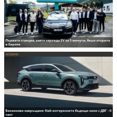
Първата станция, която зарежда EV за 5 минути, беше открита
в Европа
НОВИНИ
Бензиново завръщане: Най-интересните бъдещи коли с ДВГ - II
част