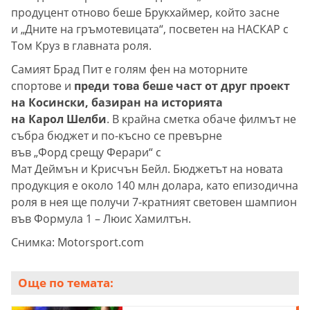
продуцент отново беше Брукхаймер, който засне
и „Дните на гръмотевицата“, посветен на НАСКАР с
Том Круз в главната роля.
Самият Брад Пит е голям фен на моторните
спортове и
преди това беше част от друг проект
на Косински, базиран на историята
на Карол Шелби
. В крайна сметка обаче филмът не
събра бюджет и по-късно се превърне
във „Форд срещу Ферари“ с
Мат Деймън и Крисчън Бейл. Бюджетът на новата
продукция е около 140 млн долара, като епизодична
роля в нея ще получи 7-кратният световен шампион
във Формула 1 – Люис Хамилтън.
Снимка: Motorsport.com
Още по темата: