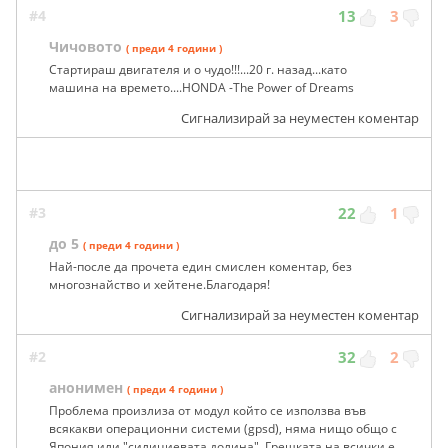
#4
13
3
Чичовото
( преди 4 години )
Стартираш двигателя и о чудо!!!...20 г. назад...като
машина на времето....HONDA -The Power of Dreams
Сигнализирай за неуместен коментар
#3
22
1
до 5
( преди 4 години )
Най-после да прочета един смислен коментар, без
многознайство и хейтене.Благодаря!
Сигнализирай за неуместен коментар
#2
32
2
анонимен
( преди 4 години )
Проблема произлиза от модул който се използва във
всякакви операционни системи (gpsd), няма нищо общо с
Япония или "силициевата долина". Грешката на всички е,