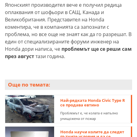
Японският производител вече е получил редица
оплаквания от шофьори в САЩ, Канада и
Великобритания. Представител на Honda
коментира, че в компанията са запознати с
проблема, но все още не знаят как да го разрешат. В
един от специализираните форуми инженер на
Honda дори написа, че
проблемът ще се реши сам
през август
тази година.
Още по темата:
Най-рядката Honda Civic Type R
се продава евтино
Проблемът е, че колата е напълно
унищожена от пожар
Honda научи колите да следят
пътните условия и да се