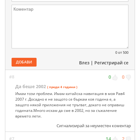
0
от 500
ДОБАВИ
Влез
|
Регистрирай се
#8
0
0
Да беше 2002
( преди 4 години )
Имам този проблем. Имам китайска навигация в моя Рав4
2007 г. Досадно е не защото се бъркам коя година е, а
защото някой приложения не тръгват, докато не оправиш
годината.Много искам да сме в 2002, но за съжаление
времето лети.
Сигнализирай за неуместен коментар
#7
14
2