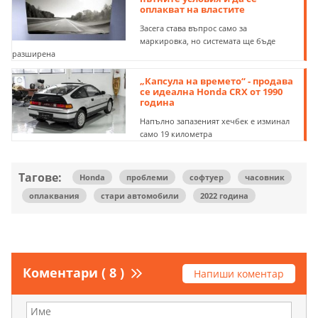
оплакват на властите
Засега става въпрос само за
маркировка, но системата ще бъде
разширена
„Капсула на времето“ - продава
се идеална Honda CRX от 1990
година
Напълно запазеният хечбек е изминал
само 19 километра
Тагове:
Honda
проблеми
софтуер
часовник
оплаквания
стари автомобили
2022 година
Коментари ( 8 )
Напиши коментар