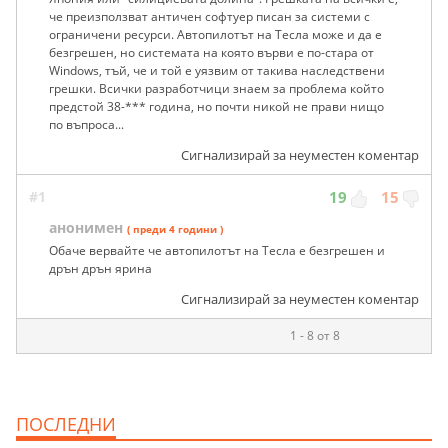
че преизползват античен софтуер писан за системи с
ограничени ресурси. Автопилотът на Тесла може и да е
безгрешен, но системата на която върви е по-стара от
Windows, тъй, че и той е уязвим от такива наследствени
грешки. Всички разработчици знаем за проблема който
предстой 38-*** година, но почти никой не прави нищо
по въпроса...
Сигнализирай за неуместен коментар
#1
19
15
анонимен
( преди 4 години )
Обаче вервайте че автопилотът на Тесла е безгрешен и
дрън дрън ярина
Сигнализирай за неуместен коментар
1 - 8 от 8
ПОСЛЕДНИ