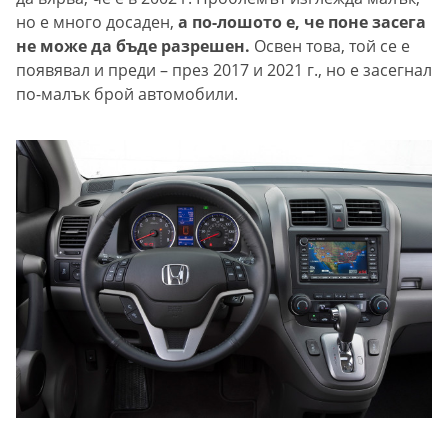
но е много досаден,
а по-лошото е, че поне засега
не може да бъде разрешен.
Освен това, той се е
появявал и преди – през 2017 и 2021 г., но е засегнал
по-малък брой автомобили.