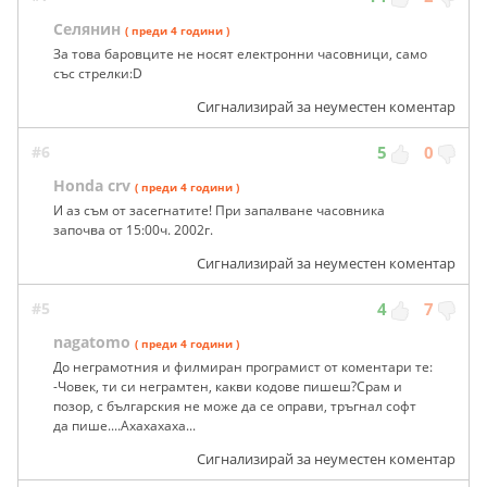
Селянин
( преди 4 години )
За това баровците не носят електронни часовници, само
със стрелки:D
Сигнализирай за неуместен коментар
#6
5
0
Honda crv
( преди 4 години )
И аз съм от засегнатите! При запалване часовника
започва от 15:00ч. 2002г.
Сигнализирай за неуместен коментар
#5
4
7
nagatomo
( преди 4 години )
До неграмотния и филмиран програмист от коментари те:
-Човек, ти си неграмтен, какви кодове пишеш?Срам и
позор, с българския не може да се оправи, тръгнал софт
да пише....Ахахахаха...
Сигнализирай за неуместен коментар