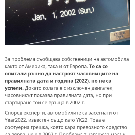
За проблема съобщава собственици на автомобила
както от Америка, така и от Европа.
Те са се
опитали ръчно да настроят часовниците на
правилната дата и година (2022), но не са
успели.
Докато колата е с изключен двигател,
часовникът показва правилната дата, но при
стартиране той се връща в 2002 г.
Според експерти, автомобилите са засегнати от
Year2022, известен също като YK22. Това е
софтуерна грешка, която кара превозното средство
да вярва, че е в 2002 г. Проблемът изглежда малък,