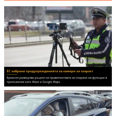
ЕС забрани предупрежденията за камери за скорост
Брюксел развързва ръцете на правителствата за спиране на функции в
приложения като Waze и Google Maps