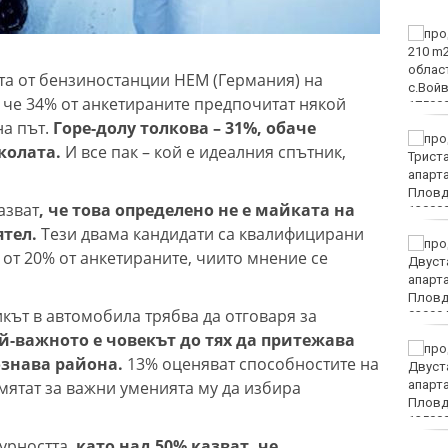
Двоен ръст на чревните
инфекции за седмица
във Варненско
та от бензиностанции HEM (Германия) на
, че 34% от анкетираните предпочитат някой
на път.
Горе-долу толкова – 31%, обаче
Вечерен крос ще се
колата.
И все пак – кой е идеалния спътник,
проведе тази събота в
Морската градина на
Варна
азват
, че това определено не е майката на
ятел.
Тези двама кандидати са квалифицирани
Тази събота: откриват
 от 20% от анкетираните, чиито мнение се
ловния сезон за пернат
дивеч
кът в автомобила трябва да отговаря за
й-важното е човекът до тях да притежава
ФК Девня гостува на
ознава района.
13% оценяват способностите на
Атлетик (Провадия) за
смятат за важни уменията му да избира
Аматьорската купа
урността,
като над 50% казват, че