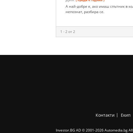
А най-добре е, ако имаш спътник в кол
непознат, разбира се.
1 - 2 от 2
Контакти
Екип
Investor.BG AD © 2001-2026 Automedia.bg All 