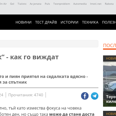
On Air
Gol
Tialoto
Az-jenata
Puls
Teenproblem
Automedia
Imoti.net
Rabota
НОВИНИ
ТЕСТ ДРАЙВ
ИСТОРИИ
ТЕХНИКА
ПОЛЕЗ
ПОСЛ
 - как го виждат
НОВИ
о и пиян приятел на седалката вдясно -
и за спътник
24
Прочитания: 4740
Toyo
кило
о, тъй като измества фокуса на човека
ботен ден, но също така
може да стане доста
НОВИ