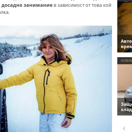
о досадно занимание
в зависимост от това кой
алка.
Авто
врем
НОВИ
Защо
хлад