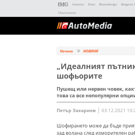
Investor
Dnes
Bloombergtv
Bulgaria 
Chernomore
Начало
НОВИНИ
„Идеалният пътник“
шофьорите
Пушещ или нервен човек, какт
това са все непопулярни опци
Петър Захариев
03.12.2021 10:
Шофирането може да бъде приятн
зад волана след изморителен ра