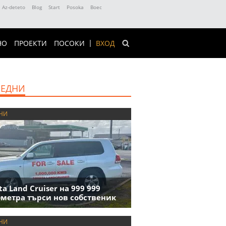
Az-deteto
Blog
Start
Posoka
Boec
НО
ПРОЕКТИ
ПОСОКИ
ВХОД
ЕДНИ
НИ
ta Land Cruiser на 999 999
метра търси нов собственик
НИ