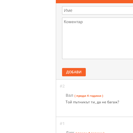
ДОБАВИ
#2
Вал
( преди 4 години )
Той пътникът ти, да не багаж?
#1
Дик
( преди 4 години )