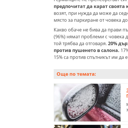
предпочитат да карат своята 
возят, при нужда да може да сед
място за паркиране от човека до 
Какво обаче не бива да прави п
(96%) нямат проблеми с човека д
той трябва да отговаря.
20% държ
против пушенето в салона.
17%
15% са против спътникът им да 
Още по темата: