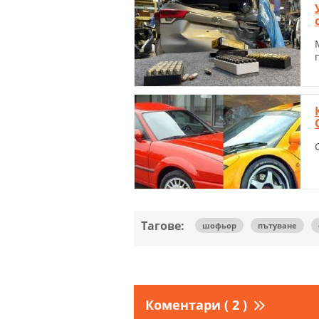
Тагове:
шофьор
пътуване
Коментари ( 2 )