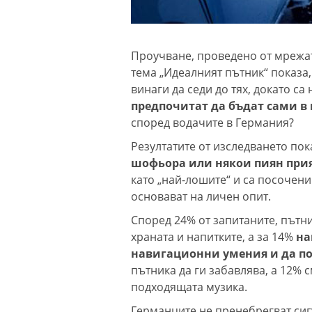
Проучване, проведено от мрежа
тема „Идеалният пътник“ показа
винаги да седи до тях, докато са 
предпочитат да бъдат сами в 
според водачите в Германия?
Резултатите от изследването пок
шофьора или някои пиян при
като „най-лошите“ и са посочени
основават на личен опит.
Според 24% от запитаните, пътни
храната и напитките, а за 14%
на
навигационни умения и да п
пътника да ги забавлява, а 12% 
подходящата музика.
Германците не пренебрегват сиг