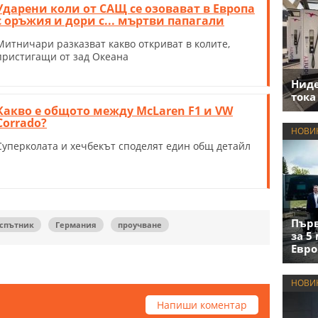
Ударени коли от САЩ се озовават в Европа
с оръжия и дори с... мъртви папагали
Митничари разказват какво откриват в колите,
пристигащи от зад Океана
Нид
тока
Какво е общото между McLaren F1 и VW
Corrado?
НОВИ
Суперколата и хечбекът споделят един общ детайл
Първ
спътник
Германия
проучване
за 5
Евро
НОВИ
Напиши коментар