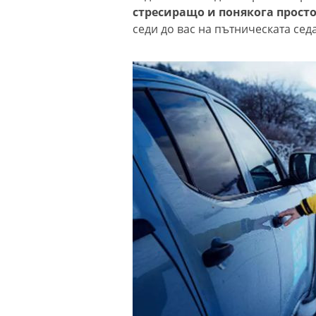
стресиращо и понякога прост
седи до вас на пътническата сед