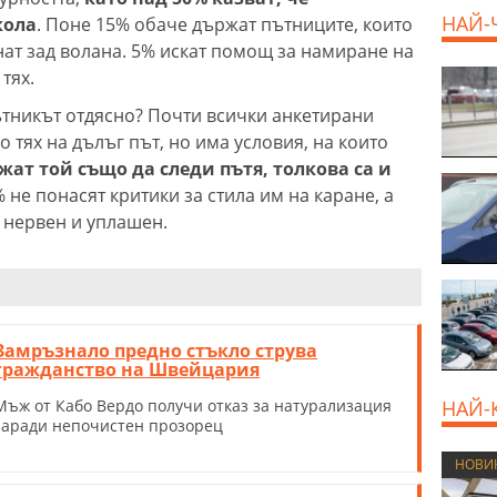
НАЙ-
кола
. Поне 15% обаче държат пътниците, които
нат зад волана. 5% искат помощ за намиране на
тях.
ътникът отдясно? Почти всички анкетирани
о тях на дълъг път, но има условия, на които
ат той също да следи пътя, толкова са и
 не понасят критики за стила им на каране, а
е нервен и уплашен.
Замръзнало предно стъкло струва
гражданство на Швейцария
Мъж от Кабо Вердо получи отказ за натурализация
НАЙ-
заради непочистен прозорец
НОВИ