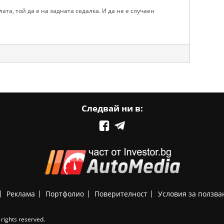
ата, той да е на задната седалка. И да не е случаен
Следвай ни в:
Реклама
Портфолио
Поверителност
Условия за ползва
rights reserved.