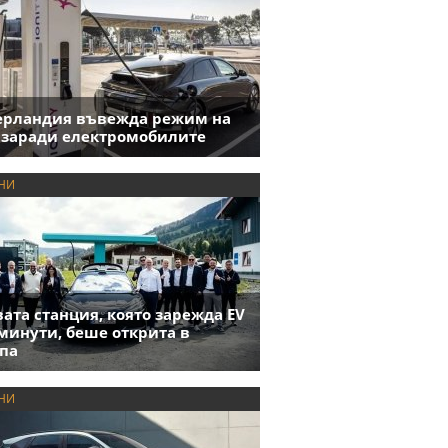
ерландия въвежда режим на
 заради електромобилите
НИ
ата станция, която зарежда EV
 минути, беше открита в
па
НИ