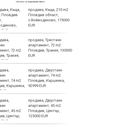
продава, Къща, 210 m2
НА Ж
Пловдив област,
Локо
с.Войводиново, 175000
(отм
EUR
продава, Тристаен
Кими
апартамент, 72 m2
любо
Пловдив, Тракия, 130000
на С
EUR
продава, Двустаен
Слаб
апартамент, 74 m2
Пловдив, Кършияка,
92999 EUR
продава, Двустаен
Безп
апартамент, 45 m2
Левс
Пловдив, Център,
съща
125000 EUR