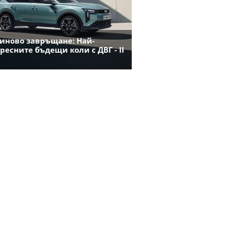
иново завръщане: Най-
ресните бъдещи коли с ДВГ - II