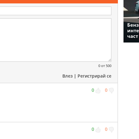
Бенз
инте
част
0
от 500
Влез
|
Регистрирай се
0
0
0
0