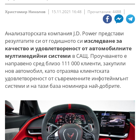
Христомир Николов
15.11.2021 16:48
Прочитания: 4488
Анализаторската компания J.D. Power представи
резултатите си от годишното си
изследване за
качество и удовлетвореност от автомобилните
мултимедийни системи
в САЩ. Проучването е
направено сред близо 111 000 клиенти, закупили
нов автомобил, като отразява клиентската
удовлетвореност от съвременните инфотейнмънт
системи и на тази база номинира най-добрите.