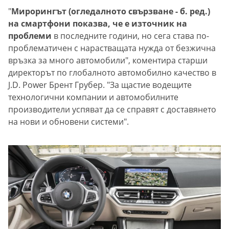
"
Мирорингът (огледалното свързване - б. ред.)
на смартфони показва, че е източник на
проблеми
в последните години, но сега става по-
проблематичен с нарастващата нужда от безжична
връзка за много автомобили", коментира старши
директорът по глобалното автомобилно качество в
J.D. Power Брент Грубер. "За щастие водещите
технологични компании и автомобилните
производители успяват да се справят с доставянето
на нови и обновени системи".