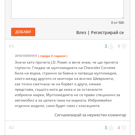
0
от 500
ДОБАВИ
Влез
|
Регистрирай се
#3
3
1
анонимен
( преди 4 години )
Значи като прочета J.D. Power и вече знам, че ще прочета
глупости. Гледам че мултимедията на Chevrolet Corvette
била на върха, странно за бавна и лагваща мултимедия,
която между другото се монтира на всички Шевролети,
как точно сметнаха че на Корвет е друга, нямам
представа, същото мога да кажа и за останалите
изброени марки, Мултимедията не се прави специално за
автомобил а за цялата гама на марката. Изброявайки
отделни модели, само будят смях с класацията.
Сигнализирай за неуместен коментар
#2
3
4