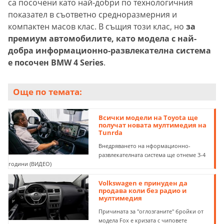
са посочени като най-добри по технологичния
показател в съответно средноразмерния и
компактен масов клас. В същия този клас, но
за
премиум автомобилите, като модела с най-
добра информационно-развлекателна система
е посочен BMW 4 Series
.
Още по темата:
Всички модели на Toyota ще
получат новата мултимедия на
Tunrda
Внедряването на нформационно-
развлекателната система ще отнеме 3-4
години (ВИДЕО)
Volkswagen е принуден да
продава коли без радио и
мултимедия
Причината за "оглозганите" бройки от
модела Fox е кризата с чиповете