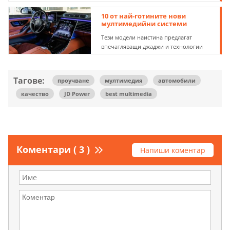
10 от най-готините нови
мултимедийни системи
Тези модели наистина предлагат
впечатляващи джаджи и технологии
Тагове:
проучване
мултимедия
автомобили
качество
JD Power
best multimedia
Коментари ( 3 )
Напиши коментар