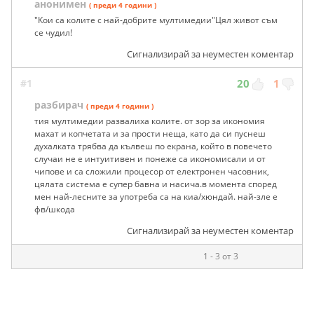
анонимен
( преди 4 години )
"Кои са колите с най-добритe мултимедии"Цял живот съм
се чудил!
Сигнализирай за неуместен коментар
#1
20
1
разбирач
( преди 4 години )
тия мултимедии развалиха колите. от зор за икономия
махат и копчетата и за прости неща, като да си пуснеш
духалката трябва да кълвеш по екрана, който в повечето
случаи не е интуитивен и понеже са икономисали и от
чипове и са сложили процесор от електронен часовник,
цялата система е супер бавна и насича.в момента според
мен най-лесните за употреба са на киа/хюндай. най-зле е
фв/шкода
Сигнализирай за неуместен коментар
1 - 3 от 3