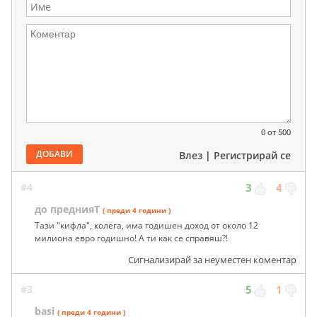
0
от 500
ДОБАВИ
Влез
|
Регистрирай се
#4
3
4
до преднияТ
( преди 4 години )
Тази "кифла", колега, има годишен доход от около 12
милиона евро годишно! А ти как се справяш?!
Сигнализирай за неуместен коментар
#3
5
1
basi
( преди 4 години )