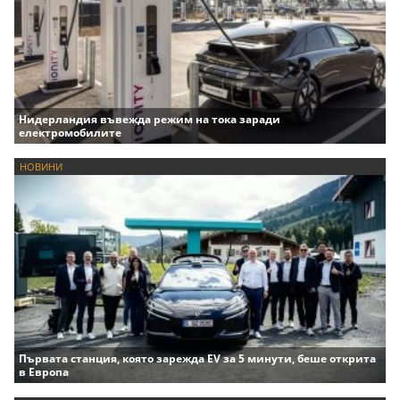
Нидерландия въвежда режим на тока заради
електромобилите
НОВИНИ
Първата станция, която зарежда EV за 5 минути, беше открита
в Европа