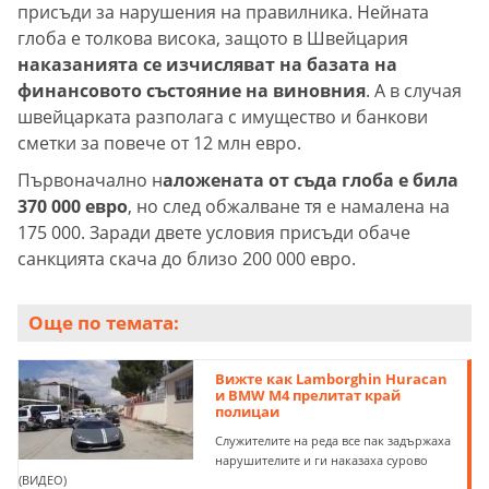
присъди за нарушения на правилника. Нейната
глоба е толкова висока, защото в Швейцария
наказанията се изчисляват на базата на
финансовото състояние на виновния
. А в случая
швейцарката разполага с имущество и банкови
сметки за повече от 12 млн евро.
Първоначално н
аложената от съда глоба е била
370 000 евро
, но след обжалване тя е намалена на
175 000. Заради двете условия присъди обаче
санкцията скача до близо 200 000 евро.
Още по темата:
Вижте как Lamborghin Huracan
и BMW M4 прелитат край
полицаи
Служителите на реда все пак задържаха
нарушителите и ги наказаха сурово
(ВИДЕО)