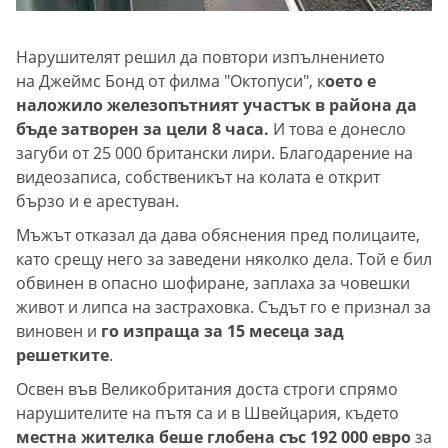
Нарушителят решил да повтори изпълнението
на Джеймс Бонд от филма "Октопуси", к
оето е
наложило железопътният участък в района да
бъде затворен за цели 8 часа.
И това е донесло
загуби от 25 000 британски лири. Благодарение на
видеозаписа, собственикът на колата е открит
бързо и е арестуван.
Мъжът отказал да дава обяснения пред полицаите,
като срещу него за заведени няколко дела. Той е бил
обвинен в опасно шофиране, заплаха за човешки
живот и липса на застраховка. Съдът го е признал за
виновен и
го изпраща за 15 месеца зад
решетките
.
Освен във Великобритания доста строги спрямо
нарушителите на пътя са и в Швейцария, където
местна жителка беше глобена със 192 000 евро
за