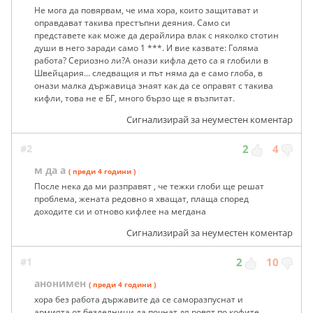
Не мога да повярвам, че има хора, които защитават и
оправдават такива престъпни деяния. Само си
представете как може да дерайлира влак с няколко стотин
души в него заради само 1 ***. И вие казвате: Голяма
работа? Сериозно ли?А онази кифла дето са я глобили в
Швейцария... следващия и път няма да е само глоба, в
онази малка държавица знаят как да се оправят с такива
кифли, това не е БГ, много бързо ще я възпитат.
Сигнализирай за неуместен коментар
#2
2
4
м да а
( преди 4 години )
После нека да ми разправят , че тежки глоби ще решат
проблема, жената редовно я хващат, плаща според
доходите си и отново кифлее на мегдана
Сигнализирай за неуместен коментар
#1
2
10
анонимен
( преди 4 години )
хора без работа държавите да се саморазпуснат и
армията от безделници да почнат дя ровят по кофите