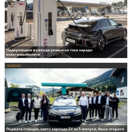
Нидерландия въвежда режим на тока заради
електромобилите
НОВИНИ
Първата станция, която зарежда EV за 5 минути, беше открита