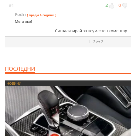
#1
2
0
Fodri
( преди 4 години )
Мега яко!
Сигнализирай за неуместен коментар
1 - 2 от 2
ПОСЛЕДНИ
НОВИНИ