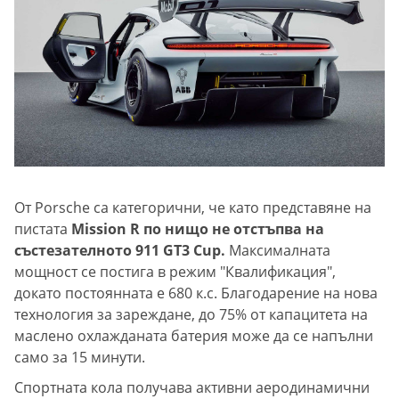
От Porschе са категорични, че като представяне на
пистата
Mission R по нищо не отстъпва на
състезателното 911 GT3 Cup.
Максималната
мощност се постига в режим "Квалификация",
докато постоянната е 680 к.с. Благодарение на нова
технология за зареждане, до 75% от капацитета на
маслено охлажданата батерия може да се напълни
само за 15 минути.
Спортната кола получава активни аеродинамични