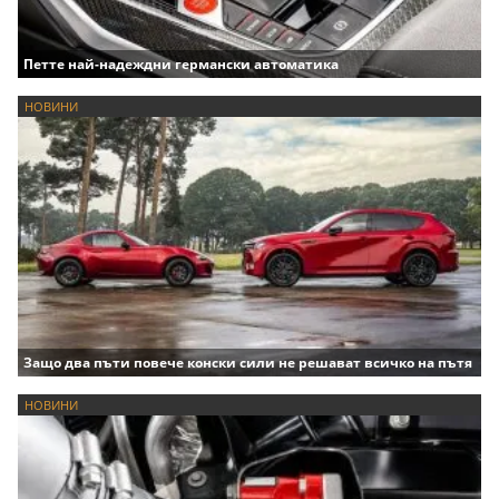
Петте най-надеждни германски автоматика
НОВИНИ
Защо два пъти повече конски сили не решават всичко на пътя
НОВИНИ