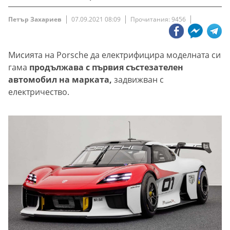
Петър Захариев
07.09.2021 08:09
Прочитания: 9456
Мисията на Porsche да електрифицира моделната си
гама
продължава с първия състезателен
автомобил на марката,
задвижван с
електричество.