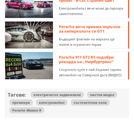
пробег - и със странен цвят
Електромобилът вече може да паркира
самостоятелно
Porsche вече приема поръчки
за хиперколата си GT1
Бъдещият флагман на марката ще
излезе в ограничен тираж
Porsche 911 GT2 RS подобри
рекорда на „Нюрбургринг“
Спортното купе е най-бързият сериен
автомобил на Северната дъга (ВИДЕО)
Тагове:
електрическо задвижване
пистов модел
премиера
електромобил
състезателна кола
Porsche Mission R