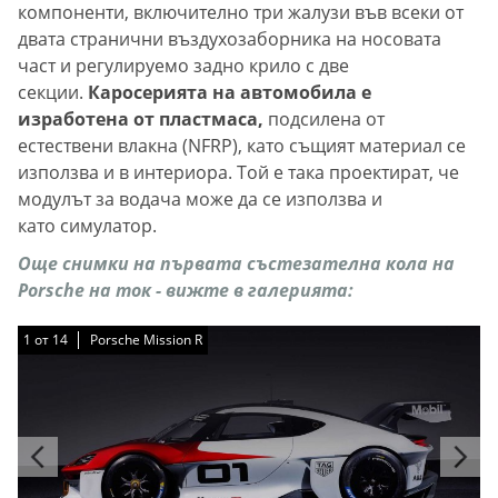
компоненти, включително три жалузи във всеки от
двата странични въздухозаборника на носовата
част и регулируемо задно крило с две
секции.
Каросерията на автомобила е
изработена от пластмаса,
подсилена от
естествени влакна (NFRP), като същият материал се
използва и в интериора. Той е така проектират, че
модулът за водача може да се използва и
като симулатор.
Още снимки на първата състезателна кола на
Porsche на ток - вижте в галерията:
1
1
1
1
1
1
1
1
1
1
1
1
1
1
от
от
от
от
от
от
от
от
от
от
от
от
от
от
14
14
14
14
14
14
14
14
14
14
14
14
14
14
Porsche Mission R
Porsche Mission R
Porsche Mission R
Porsche Mission R
Porsche Mission R
Porsche Mission R
Porsche Mission R
Porsche Mission R
Porsche Mission R
Porsche Mission R
Porsche Mission R
Porsche Mission R
Porsche Mission R
Porsche Mission R