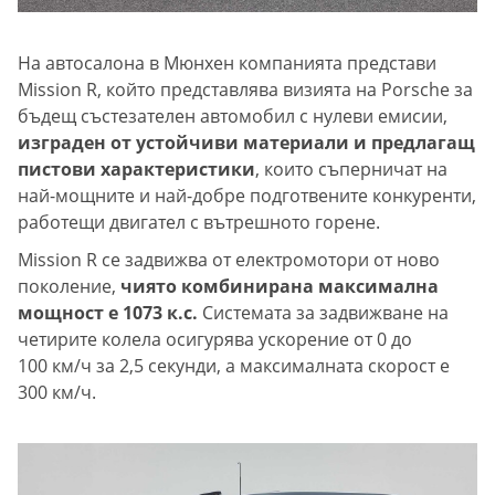
На автосалона в Мюнхен компанията представи
Mission R, който представлява визията на Porsche за
бъдещ състезателен автомобил с нулеви емисии,
изграден от устойчиви материали и предлагащ
пистови характеристики
, които съперничат на
най-мощните и най-добре подготвените конкуренти,
работещи двигател с вътрешното горене.
Mission R се задвижва от електромотори от ново
поколение,
чиято комбинирана максимална
мощност е 1073 к.с.
Системата за задвижване на
четирите колела осигурява ускорение от 0 до
100 км/ч за 2,5 секунди, а максималната скорост е
300 км/ч.