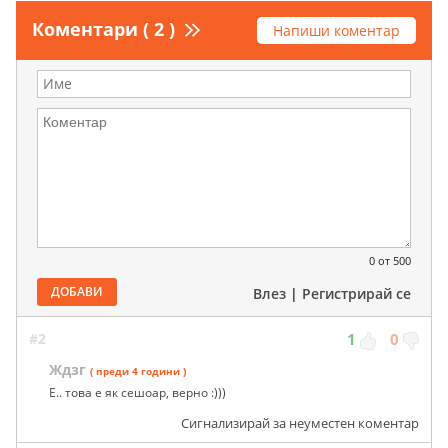
Коментари ( 2 )
Напиши коментар
0
от 500
ДОБАВИ
Влез
|
Регистрирай се
#2
1
0
Ждзг
( преди 4 години )
Е.. това е як сешоар, верно :)))
Сигнализирай за неуместен коментар