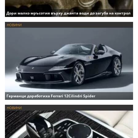
Дори малко мръсотия върху джанта води до загуба на контрол
НОВИНИ
Германци доработиха Ferrari 12Cilindri Spider
НОВИНИ