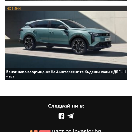
НОВИНИ
Бензиново завръщане: Най-интересните бъдещи коли с ДВГ - II
част
Следвай ни в: