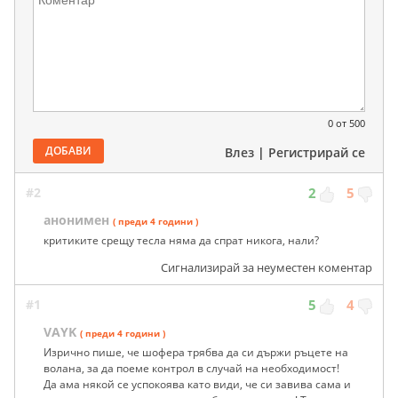
0
от 500
ДОБАВИ
Влез
|
Регистрирай се
#2
2
5
анонимен
( преди 4 години )
критиките срещу тесла няма да спрат никога, нали?
Сигнализирай за неуместен коментар
#1
5
4
VAYK
( преди 4 години )
Изрично пише, че шофера трябва да си държи ръцете на
волана, за да поеме контрол в случай на необходимост!
Да ама някой се успокоява като види, че си завива сама и