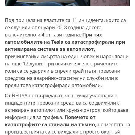
Под прицела на властите са 11 инцидента, които са
се случили от януари 2018 година досега,
включително и 4 от тази година.
При тях
автомобилите на Tesla са катастрофирали при
активирана система за автопилот,
причинявайки смъртта на един човек и наранявани
на още 17 души. При всички тях електрическите
коли са се ударили в спрели край пътя превозни
средства на аварийно-спасителни служби или в
преди това катастрофирали автомобили.
От NHTSA потвърждават, че всички участвали в
инцидентите превозни средства са се движили с
активиран автопилот или круиз-контрол, който дава
информация за трафика.
Повечето от
катастрофите са станали на тъмно,
но местата на
произшествията са се виждали с просто око, тъй