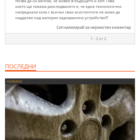
почва да си мечтае, че живее в бъдещето и хоп! Това
което ще покажа разследването е, че една технологично
напреднала кола с всички свои асистентите не може да
надделее над малоумо задкормилно устройство!!!
Сигнализирай за неуместен коментар
1 - 2 от 2
ПОСЛЕДНИ
НОВИНИ