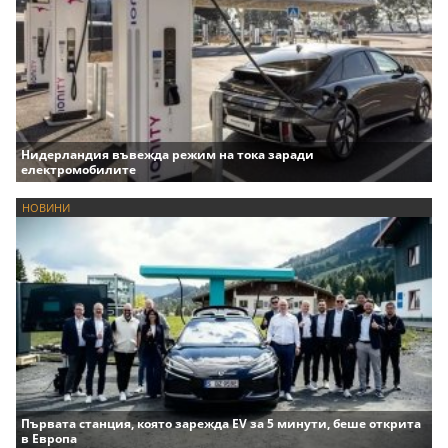
Нидерландия въвежда режим на тока заради
електромобилите
НОВИНИ
Първата станция, която зарежда EV за 5 минути, беше открита
в Европа