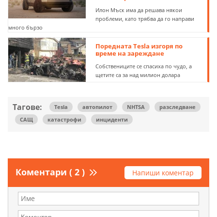
Илон Мъск има да решава някои
проблеми, като трябва да го направи
много бързо
Поредната Tesla изгоря по
време на зареждане
Собствениците се спасиха по чудо, а
щетите са за над милион долара
Тагове:
Tesla
автопилот
NHTSA
разследване
САЩ
катастрофи
инциденти
Коментари ( 2 )
Напиши коментар