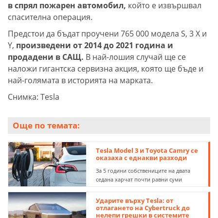
в спрял пожарен автомобил,
който е извършвал
спасителна операция.
Предстои да бъдат проучени 765 000 модела S, 3 X и
Y,
произведени от 2014 до 2021 година и
продадени в САЩ.
В най-лошия случай ще се
наложи гигантска сервизна акция, която ще бъде и
най-голямата в историята на марката.
Снимка: Tesla
Още по темата:
Tesla Model 3 и Toyota Camry се
оказаха с еднакви разходи
За 5 години собствениците на двата
седана харчат почти равни суми
Ударите върху Tesla: от
отлагането на Cybertruck до
нелепи грешки в системите