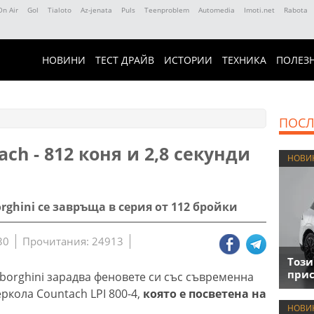
On Air
Gol
Tialoto
Az-jenata
Puls
Teenproblem
Automedia
Imoti.net
Rabota
НОВИНИ
ТЕСТ ДРАЙВ
ИСТОРИИ
ТЕХНИКА
ПОЛЕЗ
ПОСЛ
ch - 812 коня и 2,8 секунди
НОВИ
ghini се завръща в серия от 112 бройки
30
Прочитания: 24913
Този
прис
orghini зарадва феновете си със съвременна
ркола Countach LPI 800-4,
която е посветена на
НОВИ