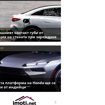
шният контакт губи от
ция на стената при зареждане
НИ
та платформа на Honda ще се
и от индийци