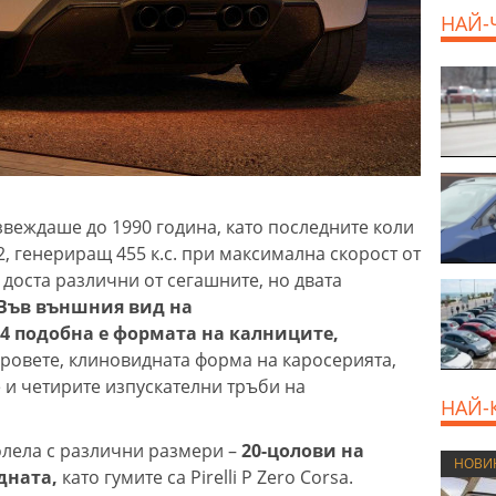
НАЙ-
веждаше до 1990 година, като последните коли
2, генериращ 455 к.с. при максимална скорост от
а доста различни от сегашните, но двата
Във външния вид на
-4 подобна е формата на калниците,
ровете, клиновидната форма на каросерията,
и четирите изпускателни тръби на
НАЙ-
олела с различни размери –
20-цолови на
НОВИ
дната,
като гумите са Pirelli P Zero Corsa.