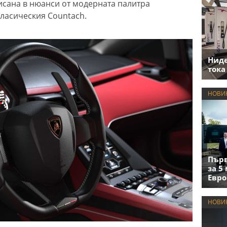
исана в нюанси от модерната палитра
класическия Countach.
Нид
тока
НОВИ
Първ
за 5
Евро
НОВИ