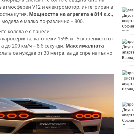
ов атмосферен V12 и електромотор, интегриран в
18-годишен уби чичо си
остна кутия.
Мощността на агрегата е 814 к.с.,
с кол
 модела е малко по-различно – 800.
те колела е с панели
каросерията, като тежи 1595 кг. Ускорението от
Турция ограничава
 а до 200 км/ч – 8,6 секунди.
Максималната
достъпа на част от
лата се нуждае от 30 метра, за да спре напълно
търговските кораби до
Черно море
От 9 август цените на
финансовите услуги
остават само в евро
Румъния: Радарите ни не
са засекли дрона преди
експлозията в България