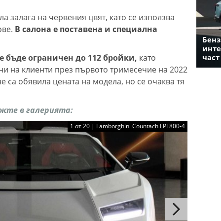
а залага на червения цвят, като се използва
ове.
В салона е поставена и специална
Бенз
инте
е бъде ограничен до 112 бройки,
като
част
ени на клиенти през първото тримесечие на 2022
не са обявила цената на модела, но се очаква тя
жте в галерията:
1 от 20 | Lamborghini Countach LPI 800-4