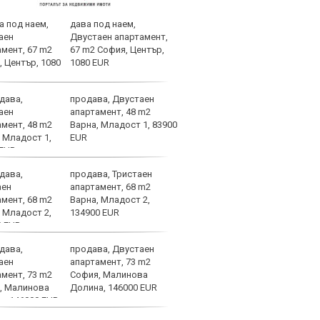
дава под наем,
Всич
Двустаен апартамент,
Атле
67 m2 София, Център,
Барс
1080 EUR
продава, Двустаен
Татк
апартамент, 48 m2
важн
Варна, Младост 1, 83900
живо
EUR
продава, Тристаен
УЕФА
апартамент, 68 m2
цели
Варна, Младост 2,
134900 EUR
продава, Двустаен
Челс
апартамент, 73 m2
наци
София, Малинова
Влад
Долина, 146000 EUR
поло