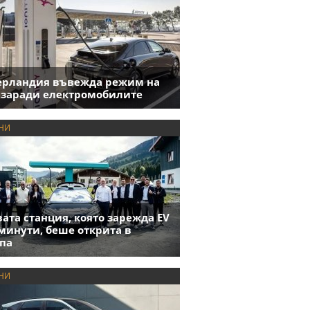
ерландия въвежда режим на
 заради електромобилите
НИ
ата станция, която зарежда EV
 минути, беше открита в
па
НИ