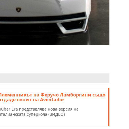
Племенникът на Феручо Ламборгини също
отдаде почит на Aventador
Huber Era представлява нова версия на
италианската суперкола (ВИДЕО)