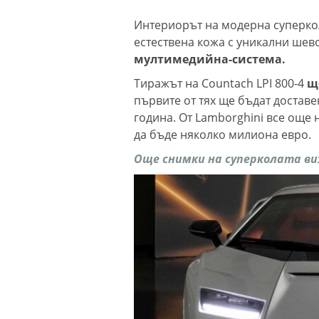
Интериорът на модерна суперкол
естествена кожа с уникални шев
мултимедийна-система.
Тиражът на Countach LPI 800-4
щ
първите от тях ще бъдат достав
година. От Lamborghini все още 
да бъде няколко милиона евро.
Още снимки на суперколата ви