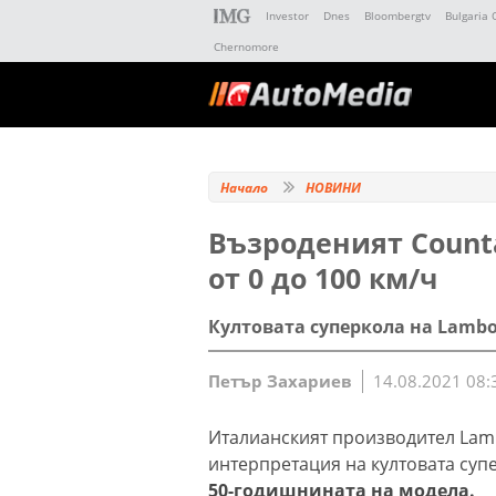
Investor
Dnes
Bloombergtv
Bulgaria 
Chernomore
Начало
НОВИНИ
Възроденият Counta
от 0 до 100 км/ч
Култовата суперкола на Lambor
Петър Захариев
14.08.2021 08:
Италианският производител Lamb
интерпретация на култовата супе
50-годишнината на модела.