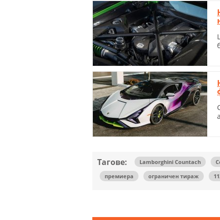
Тагове:
Lamborghini Countach
C
премиера
ограничен тираж
11