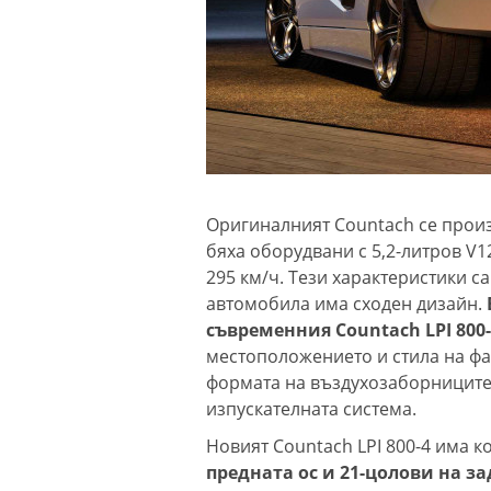
Оригиналният Countach се произ
бяха оборудвани с 5,2-литров V1
295 км/ч. Тези характеристики с
автомобила има сходен дизайн.
съвременния Countach LPI 800
местоположението и стила на фа
формата на въздухозаборниците 
изпускателната система.
Новият Countach LPI 800-4 има к
предната ос и 21-цолови на за