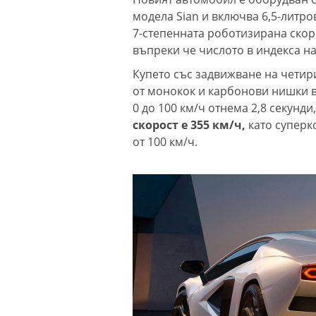
модела Sian и включва 6,5-литр
7-степенната роботизирана скор
въпреки че числото в индекса на
Купето със задвижване на четири
от монокок и карбонови нишки в 
0 до 100 км/ч отнема 2,8 секунди,
скорост е 355 км/ч,
като суперко
от 100 км/ч.