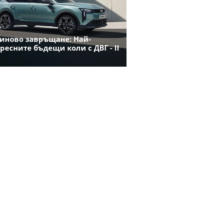
иново завръщане: Най-
ресните бъдещи коли с ДВГ - II