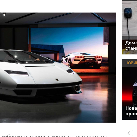
Дома
стан
НОВИ
Нова
прав
хибридна системи, с която е същата като на