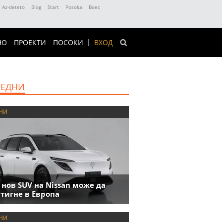
Az-deteto
Blog
Start
Posoka
Boec
НО
ПРОЕКТИ
ПОСОКИ
ВХОД
ЕДНИ
НИ
 нов SUV на Nissan може да
тигне в Европа
НИ