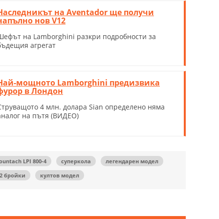
Наследникът на Aventador ще получи
напълно нов V12
Шефът на Lamborghini разкри подробности за
бъдещия агрегат
Най-мощното Lamborghini предизвика
фурор в Лондон
Струващото 4 млн. долара Sian определено няма
аналог на пътя (ВИДЕО)
ountach LPI 800-4
суперкола
легендарен модел
2 бройки
култов модел