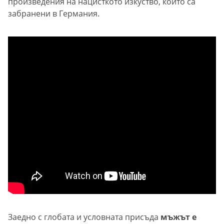
произведения на нацисткото изкуство, които са
забранени в Германия.
Заедно с глобата и условната присъда
мъжът е