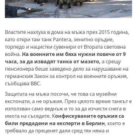
Властите нахлуха в дома на мъжа през 2015 година,
като откри там танк Pantera, зенитно оръдие,
торпедо и нацистки сувенири от Втората световна
война.
На военните им бяха нужни повече от 9
часа, за да извадят танка от мазето,
а срещу
пенсионера беше заведено дело за нарушаване на
германския Закон за контрол на военните оръжия,
съобщава BBC.
Защитата на мъжа посочи, че това са музейни
експонати, а не оръжия. През цялото време танкът е
използван само веднъж и то за да изчисти снега в
имота на съседите. К
онфискуваните оръжия са
били предадени на експерти в Берлин
, които е
трябвало да преценят дали сред тях няма и