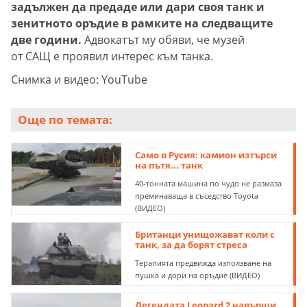
задължен да предаде или дари своя танк и
зенитното оръдие в рамките на следващите
две години.
Адвокатът му обяви, че музей
от САЩ е проявил интерес към танка.
Снимка и видео: YouTube
Още по темата:
Само в Русия: камион изтърси
на пътя... танк
40-тонната машина по чудо не размаза
преминаваща в съседство Toyota
(ВИДЕО)
Британци унищожават коли с
танк, за да борят стреса
Терапията предвижда използване на
пушка и дори на оръдие (ВИДЕО)
Легендата Leopard 2 навърши