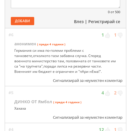
0
от 500
ДОБАВИ
Влез
|
Регистрирай се
#6
1
1
анонимен
( преди 4 години )
Германия си има по-големи проблеми с
танковете,отколкото тази забавна случка. Според
военното министерство там, половината от танковете им
са "на трупчета",поради липса на резервни части.
Военният им бюджет е ограничен и "пАри нЕма!".
Сигнализирай за неуместен коментар
#5
4
2
ДИНКО ОТ Ямбол
( преди 4 години )
Хахаха
Сигнализирай за неуместен коментар
#4
12
1