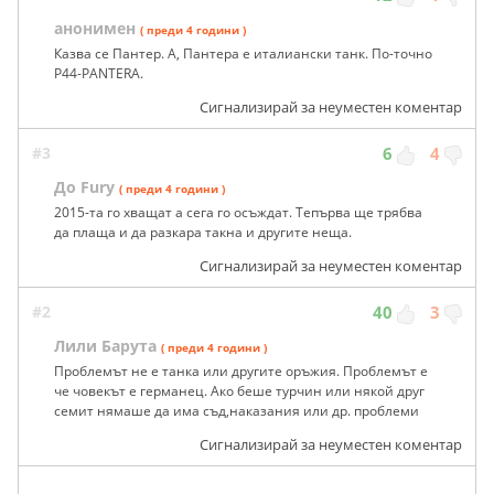
анонимен
( преди 4 години )
Казва се Пантер. А, Пантера е италиански танк. По-точно
P44-PANTERA.
Сигнализирай за неуместен коментар
#3
6
4
До Fury
( преди 4 години )
2015-та го хващат а сега го осъждат. Тепърва ще трябва
да плаща и да разкара такна и другите неща.
Сигнализирай за неуместен коментар
#2
40
3
Лили Барута
( преди 4 години )
Проблемът не е танка или другите оръжия. Проблемът е
че човекът е германец. Ако беше турчин или някой друг
семит нямаше да има съд,наказания или др. проблеми
Сигнализирай за неуместен коментар