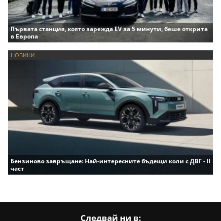
Първата станция, която зарежда EV за 5 минути, беше открита
в Европа
НОВИНИ
Бензиново завръщане: Най-интересните бъдещи коли с ДВГ - II
част
Следвай ни в: