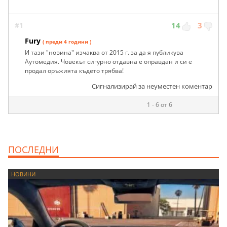
#1
14
3
Fury
( преди 4 години )
И тази "новина" изчаква от 2015 г. за да я публикува
Аутомедия. Човекът сигурно отдавна е оправдан и си е
продал оръжията където трябва!
Сигнализирай за неуместен коментар
1 - 6 от 6
ПОСЛЕДНИ
НОВИНИ