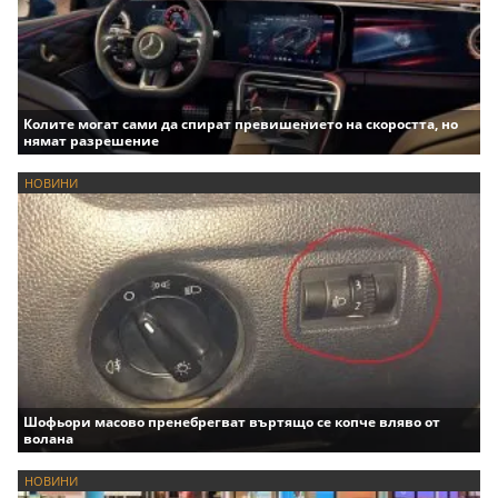
Колите могат сами да спират превишението на скоростта, но
нямат разрешение
НОВИНИ
Шофьори масово пренебрегват въртящо се копче вляво от
волана
НОВИНИ