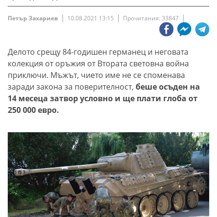
Петър Захариев
10.08.2021 13:15
Прочитания: 33847
Делото срещу 84-годишен германец и неговата
колекция от оръжия от Втората световна война
приключи. Мъжът, чието име не се споменава
заради закона за поверителност,
беше осъден на
14 месеца затвор условно и ще плати глоба от
250 000 евро.