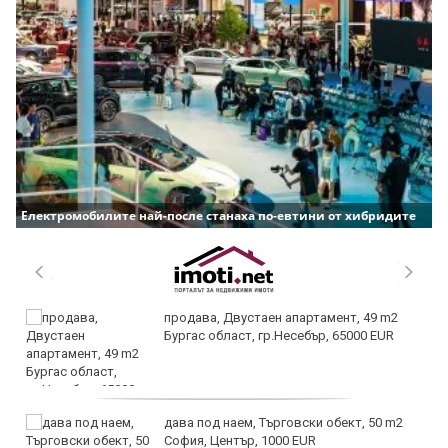
Електромобилите най-после станаха по-евтини от хибридите
продава, Двустаен апартамент, 49 m2
Бургас област, гр.Несебър, 65000 EUR
дава под наем, Търговски обект, 50 m2
София, Център, 1000 EUR