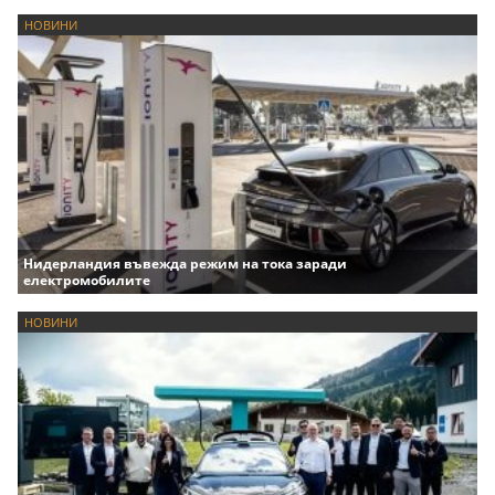
НОВИНИ
Нидерландия въвежда режим на тока заради
електромобилите
НОВИНИ