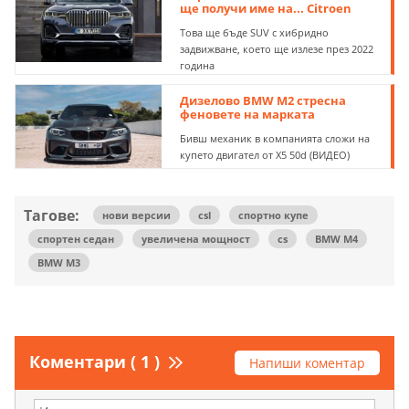
ще получи име на... Citroen
Това ще бъде SUV с хибридно
задвижване, което ще излезе през 2022
година
Дизелово BMW M2 стресна
феновете на марката
Бивш механик в компанията сложи на
купето двигател от X5 50d (ВИДЕО)
Тагове:
нови версии
csl
спортно купе
спортен седан
увеличена мощност
cs
BMW M4
BMW M3
Коментари ( 1 )
Напиши коментар