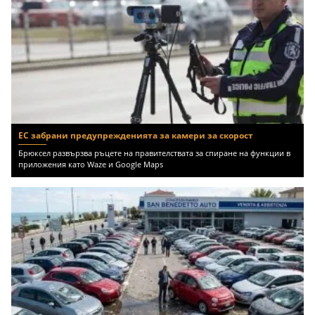
ЕС забрани предупрежденията за камери за скорост
Брюксел развързва ръцете на правителствата за спиране на функции в
приложения като Waze и Google Maps