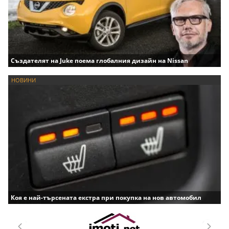
Създателят на Juke поема глобалния дизайн на Nissan
НОВИНИ
Коя е най-търсената екстра при покупка на нов автомобил