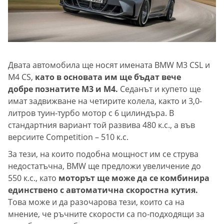
Двата автомобила ще носят имената BMW M3 CSL и
M4 CS,
като в основата им ще бъдат вече
добре познатите M3 и M4.
Седанът и купето ще
имат задвижване на четирите колела, както и 3,0-
литров туин-турбо мотор с 6 цилиндъра. В
стандартния вариант той развива 480 к.с., а във
версиите Competition – 510 к.с.
За тези, на които подобна мощност им се струва
недостатъчна, BMW ще предложи увеличение до
550 к.с., като
моторът ще може да се комбинира
единствено с автоматична скоростна кутия.
Това може и да разочарова тези, които са на
мнение, че ръчните скорости са по-подходящи за