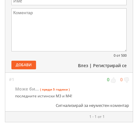
0
от 500
ДОБАВИ
Влез
|
Регистрирай се
#1
0
0
Може би...
( преди 5 години )
последните истински М3 и М4!
Сигнализирай за неуместен коментар
1 - 1 от 1