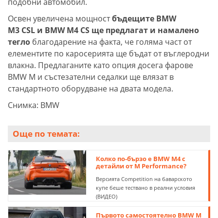
подобни автомобил.
Освен увеличена мощност
бъдещите BMW
M3 CSL и BMW M4 CS ще предлагат и намалено
тегло
благодарение на факта, че голяма част от
елементите по каросерията ще бъдат от въглеродни
влакна. Предлаганите като опция досега фарове
BMW M и състезателни седалки ще влязат в
стандартното оборудване на двата модела.
Снимка: BMW
Още по темата:
Колко по-бързо e BMW M4 с
детайли от M Performancе?
Версията Competition на баварското
купе беше тествано в реални условия
(ВИДЕО)
Първото самостоятелно BMW M