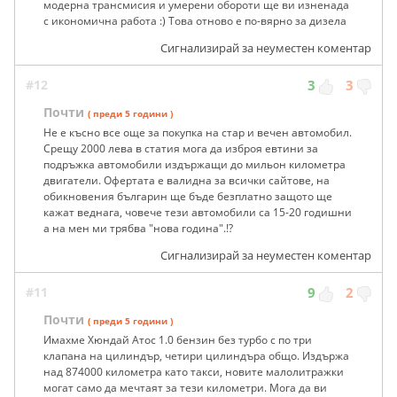
модерна трансмисия и умерени обороти ще ви изненада
с икономична работа :) Това отново е по-вярно за дизела
Сигнализирай за неуместен коментар
#12
3
3
Почти
( преди 5 години )
Не е късно все още за покупка на стар и вечен автомобил.
Срещу 2000 лева в статия мога да изброя евтини за
подръжка автомобили издържащи до мильон километра
двигатели. Офертата е валидна за всички сайтове, на
обикновения българин ще бъде безплатно защото ще
кажат веднага, човече тези автомобили са 15-20 годишни
а на мен ми трябва "нова година".!?
Сигнализирай за неуместен коментар
#11
9
2
Почти
( преди 5 години )
Имахме Хюндай Атос 1.0 бензин без турбо с по три
клапана на цилиндър, четири цилиндъра общо. Издържа
над 874000 километра като такси, новите малолитражки
могат само да мечтаят за тези километри. Мога да ви