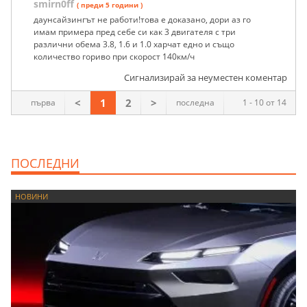
smirn0ff
( преди 5 години )
даунсайзингът не работи!това е доказано, дори аз го
имам примера пред себе си как 3 двигателя с три
различни обема 3.8, 1.6 и 1.0 харчат едно и също
количество гориво при скорост 140км/ч
Сигнализирай за неуместен коментар
<
1
2
>
първа
последна
1 - 10 от 14
ПОСЛЕДНИ
НОВИНИ