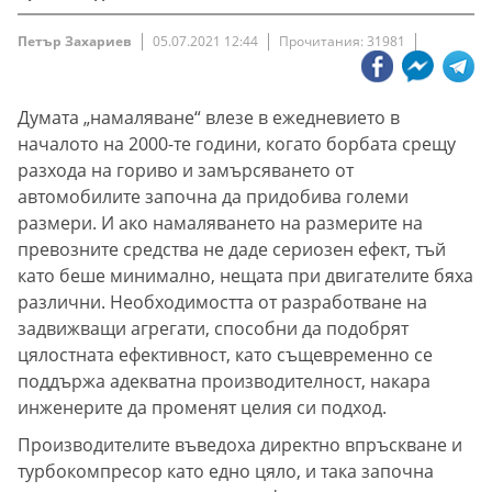
Петър Захариев
05.07.2021 12:44
Прочитания: 31981
Думата „намаляване“ влезе в ежедневието в
началото на 2000-те години, когато борбата срещу
разхода на гориво и замърсяването от
автомобилите започна да придобива големи
размери. И ако намаляването на размерите на
превозните средства не даде сериозен ефект, тъй
като беше минимално, нещата при двигателите бяха
различни. Необходимостта от разработване на
задвижващи агрегати, способни да подобрят
цялостната ефективност, като същевременно се
поддържа адекватна производителност, накара
инженерите да променят целия си подход.
Производителите въведоха директно впръскване и
турбокомпресор като едно цяло, и така започна