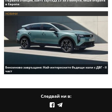
Първата станция, която зарежда EV за 5 минути, беше открита
в Европа
НОВИНИ
Бензиново завръщане: Най-интересните бъдещи коли с ДВГ - II
част
Следвай ни в: