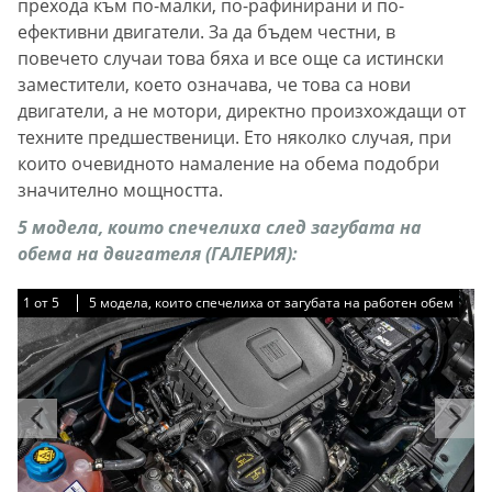
прехода към по-малки, по-рафинирани и по-
ефективни двигатели. За да бъдем честни, в
повечето случаи това бяха и все още са истински
заместители, което означава, че това са нови
двигатели, а не мотори, директно произхождащи от
техните предшественици. Ето няколко случая, при
които очевидното намаление на обема подобри
значително мощността.
5 модела, които спечелиха след загубата на
обема на двигателя (ГАЛЕРИЯ):
1
1
1
1
1
от
от
от
от
от
5
5
5
5
5
5 модела, които спечелиха от загубата на работен обем
5 модела, които спечелиха от загубата на работен обем
5 модела, които спечелиха от загубата на работен обем
5 модела, които спечелиха от загубата на работен обем
5 модела, които спечелиха от загубата на работен обем