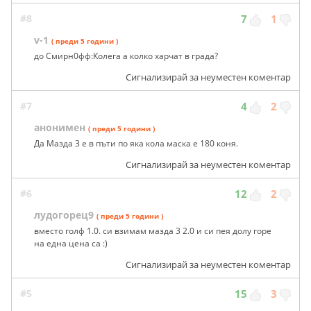
#8
7
1
v-1
( преди 5 години )
до Смирн0фф:Колега а колко харчат в града?
Сигнализирай за неуместен коментар
#7
4
2
анонимен
( преди 5 години )
Да Мазда 3 е в пъти по яка кола маска е 180 коня.
Сигнализирай за неуместен коментар
#6
12
2
лудогорец9
( преди 5 години )
вместо голф 1.0. си взимам мазда 3 2.0 и си пея долу горе
на една цена са :)
Сигнализирай за неуместен коментар
#5
15
3