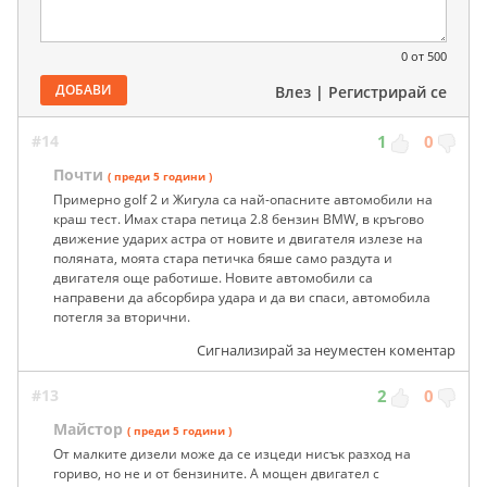
0
от 500
ДОБАВИ
Влез
|
Регистрирай се
#14
1
0
Почти
( преди 5 години )
Примерно golf 2 и Жигула са най-опасните автомобили на
краш тест. Имах стара петица 2.8 бензин BMW, в кръгово
движение ударих астра от новите и двигателя излезе на
поляната, моята стара петичка бяше само раздута и
двигателя още работише. Новите автомобили са
направени да абсорбира удара и да ви спаси, автомобила
потегля за вторични.
Сигнализирай за неуместен коментар
#13
2
0
Майстор
( преди 5 години )
От малките дизели може да се изцеди нисък разход на
гориво, но не и от бензините. А мощен двигател с