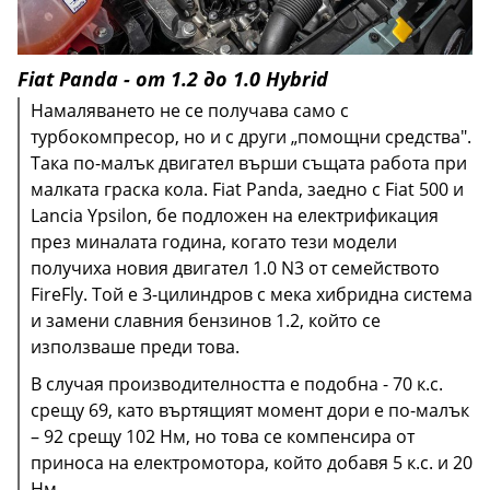
Fiat Panda - от 1.2 до 1.0 Hybrid
Намаляването не се получава само с
турбокомпресор, но и с други „помощни средства".
Така по-малък двигател върши същата работа при
малката граска кола. Fiat Panda, заедно с Fiat 500 и
Lancia Ypsilon, бе подложен на електрификация
през миналата година, когато тези модели
получиха новия двигател 1.0 N3 от семейството
FireFly. Той е 3-цилиндров с мека хибридна система
и замени славния бензинов 1.2, който се
При настоящето четвърто птоколение Megane RS
използваше преди това.
вече разполата с нов 1,8-литров мотор със същия
В случая производителността е подобна - 70 к.с.
обем, който развива 300 к.с. и 400 Нм.
срещу 69, като въртящият момент дори е по-малък
Увеличението е факт, но в същото време разходът
– 92 срещу 102 Нм, но това се компенсира от
на гориво е намален с 15%.
приноса на електромотора, който добавя 5 к.с. и 20
Нм.