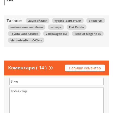
Тагове:
даунсайзинг
туррбо-двигатели
екология
намаляване на обема
мотори
Fiat Panda
Toyota Land Cruiser
Volkswagen TSI
Renault Megane RS
Mercedes-Benz C-Class
Коментари ( 14 )
Напиши коментар