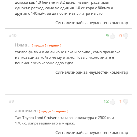
докажа как 1.0 бензин и 3.2 дизел извън града имат
еднакъв разход, само че единия 1.0 се кара с 80км/ч а
другия с 140км/ч. за да постигнат 5 литра на сто.
Сигнализирай за неуместен коментар
#10
9
0
Няма ..
( преди 5 години )
такива филми има ли коне изка и гориво , само промивка
на мозъци за който не му е ясно. Това с икономиите е
пенсионерско каране едва едва.
Сигнализирай за неуместен коментар
#9
12
1
анонимен
( преди 5 години )
Тая Toyota Land Cruiser е такава карикатура с 2500кг. и
170к.с. изпреварването е мираж.
Сигнализирай за неуместен коментар