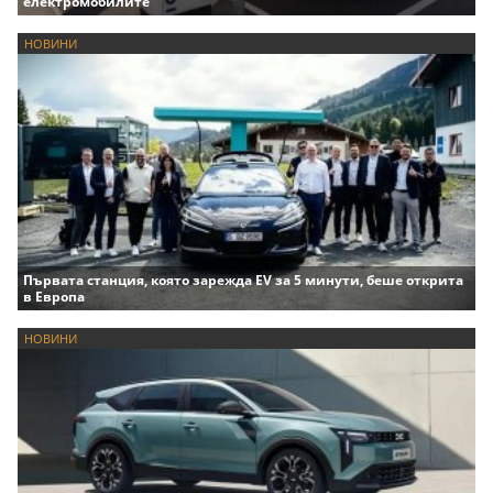
електромобилите
НОВИНИ
Първата станция, която зарежда EV за 5 минути, беше открита
в Европа
НОВИНИ