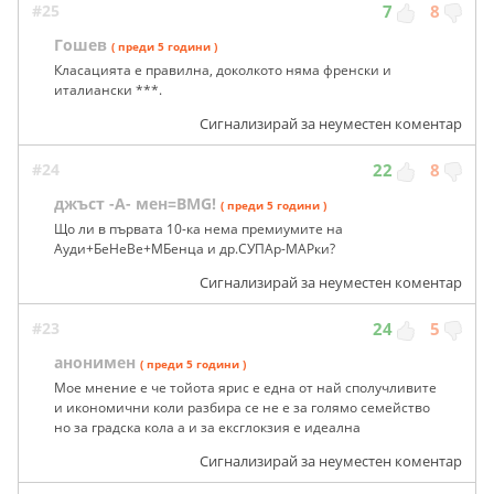
#25
7
8
Гошев
( преди 5 години )
Класацията е правилна, доколкото няма френски и
италиански ***.
Сигнализирай за неуместен коментар
#24
22
8
джъст -А- мен=BMG!
( преди 5 години )
Що ли в първата 10-ка нема премиумите на
Ауди+БеНеВе+МБенца и др.СУПАр-МАРки?
Сигнализирай за неуместен коментар
#23
24
5
анонимен
( преди 5 години )
Мое мнение е че тойота ярис е една от най сполучливите
и икономични коли разбира се не е за голямо семейство
но за градска кола а и за ексглокзия е идеална
Сигнализирай за неуместен коментар