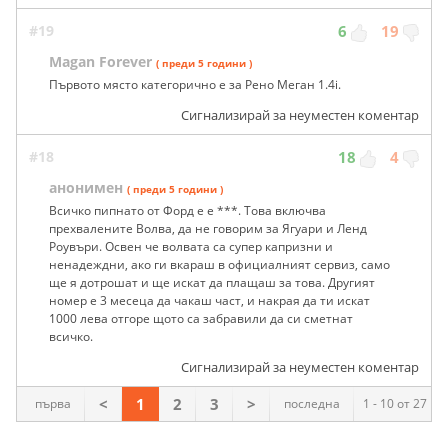
#19
6
19
Magan Forever
( преди 5 години )
Първото място категорично е за Рено Меган 1.4i.
Сигнализирай за неуместен коментар
#18
18
4
анонимен
( преди 5 години )
Всичко пипнато от Форд е е ***. Това включва
прехвалените Волва, да не говорим за Ягуари и Ленд
Роувъри. Освен че волвата са супер капризни и
ненадеждни, ако ги вкараш в официалният сервиз, само
ще я дотрошат и ще искат да плащаш за това. Другият
номер е 3 месеца да чакаш част, и накрая да ти искат
1000 лева отгоре щото са забравили да си сметнат
всичко.
Сигнализирай за неуместен коментар
<
1
2
3
>
първа
последна
1 - 10 от 27