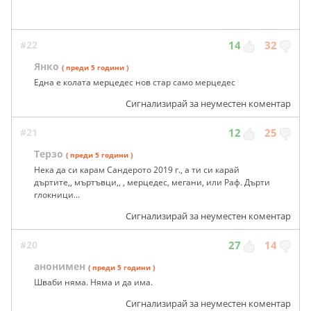
#22
14
32
Янко
( преди 5 години )
Една е колата мерцедес нов стар само мерцедес
Сигнализирай за неуместен коментар
#21
12
25
Терзо
( преди 5 години )
Нека да си карам Сандерото 2019 г., а ти си карай
дъртите,, мъртъвци,, , мерцедес, мегани, или Раф. Дърти
глокници...
Сигнализирай за неуместен коментар
#20
27
14
анонимен
( преди 5 години )
Шваби няма. Няма и да има.
Сигнализирай за неуместен коментар