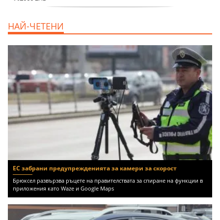
дава под наем, Двустаен апартамент, 70
НАЙ-ЧЕТЕНИ
m2 София, Манастирски Ливади, 800 EUR
ЕС забрани предупрежденията за камери за скорост
Брюксел развързва ръцете на правителствата за спиране на функции в
приложения като Waze и Google Maps