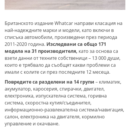
Британското издание Whatcar направи класация на
най-надеждните марки и модели, като включи в
списъка автомобили, произведени през периода
2011-2020 година.
Изследвани са общо 171
модела на 31 производителя,
като за основа са
взети данни от техните собственици – 13 000 души,
които е трябвало да съобщят какви проблеми са
имали с колите си през последните 12 месеца.
Повредите са разделени на 14 групи
– климатик,
акумулатор, каросерия, спирачки, двигател,
електроника, изпускателна система, горивна
система, скоростна кутия/съединител,
информационно-развлекателна система/навигация,
салон, електроника на двигателя, кормилно
управление и окачване.