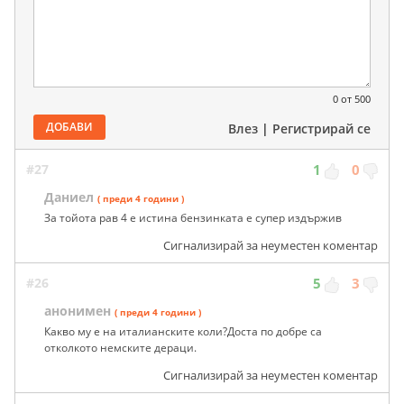
0
от 500
ДОБАВИ
Влез
|
Регистрирай се
#27
1
0
Даниел
( преди 4 години )
За тойота рав 4 е истина бензинката е супер издържив
Сигнализирай за неуместен коментар
#26
5
3
анонимен
( преди 4 години )
Какво му е на италианските коли?Доста по добре са
отколкото немските дераци.
Сигнализирай за неуместен коментар