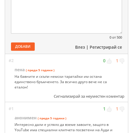
0
от 500
ДОБАВИ
Влез
|
Регистрирай се
#2
0
1
пена
( преди 5 години )
На бавните и скъпи немски таратайки им остана
единствено бръмченето. За всичко друго вече не са
еталон!
Сигнализирай за неуместен коментар
#1
1
1
анонимен
( преди 5 години )
Интересно дали е успяло да вземе завоите, защото в
YouTube има специални клипчета посветени на Ауди и