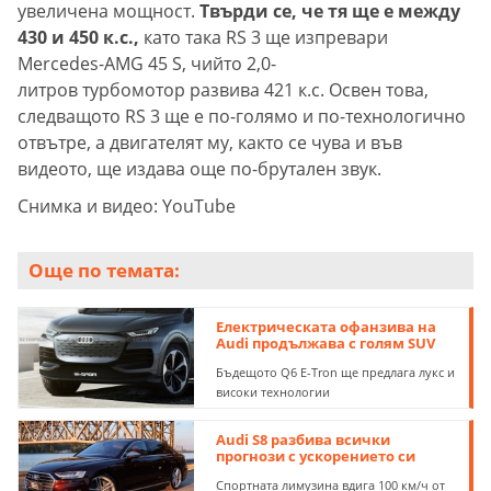
увеличена мощност.
Твърди се, че тя ще е между
430 и 450 к.с.,
като така RS 3 ще изпревари
Mercedes-AMG 45 S, чийто 2,0-
литров турбомотор развива 421 к.с. Освен това,
следващото RS 3 ще е по-голямо и по-технологично
отвътре, а двигателят му, както се чува и във
видеото, ще издава още по-брутален звук.
Снимка и видео: YouTube
Още по темата:
Електрическата офанзива на
Audi продължава с голям SUV
Бъдещото Q6 E-Tron ще предлага лукс и
високи технологии
Audi S8 разбива всички
прогнози с ускорението си
Спортната лимузина вдига 100 км/ч от