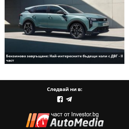
Бензиново завръщане: Най-интересните бъдещи коли с ДВГ - II
част
Следвай ни в: