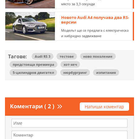
място за 3,3 секунди
Новото Audi A4 получава два RS-
версии
Моделът ще се предлага с електрическо
и хибридно задвижване
Тагове:
Audi RS 3
тестове
ново поколение
предстояща премиера
хот-хеч
5-цилиндров двигател
нюрбургринг
изпитания
Коментари ( 2 )
Напиши коментар