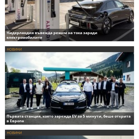
Нидерландия въвежда режим на тока заради
електромобилите
НОВИНИ
Първата станция, която зарежда EV за 5 минути, беше открита
в Европа
НОВИНИ