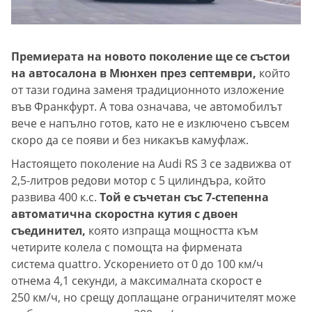
Премиерата на новото поколение ще се състои
на автосалона в Мюнхен през септември,
който
от тази година заменя традиционното изложение
във Франкфурт. А това означава, че автомобилът
вече е напълно готов, като не е изключено съвсем
скоро да се появи и без никакъв камуфлаж.
Настоящето поколение на Audi RS 3 се задвижва от
2,5-литров редови мотор с 5 цилиндъра, който
развива 400 к.с.
Той е съчетан със 7-степенна
автоматична скоростна кутия с двоен
съединител,
която изпраща мощността към
четирите колела с помощта на фирмената
система quattro. Ускорението от 0 до 100 км/ч
отнема 4,1 секунди, а максималната скорост е
250 км/ч, но срещу доплащане ограничителят може