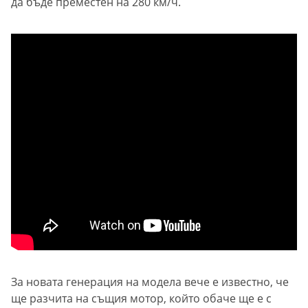
да бъде преместен на 280 км/ч.
За новата генерация на модела вече е известно, че
ще разчита на същия мотор, който обаче ще е с