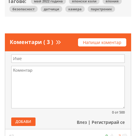
Тагове:
май 2022 година
японски коли
япония
безопасност
датчици
камера
парктроник
Коментари ( 3 )
Напиши коментар
0
от 500
ДОБАВИ
Влез
|
Регистрирай се
#3
0
3