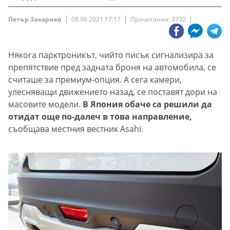
Петър Захариев
08.06.2021 17:17
Прочитания: 3732
Някога парктроникът, чийто писък сигнализира за
препятствие пред задната броня на автомобила, се
считаше за премиум-опция. А сега камери,
улесняващи движението назад, се поставят дори на
масовите модели.
В Япония обаче са решили да
отидат още по-далеч в това направление,
съобщава местния вестник Asahi.