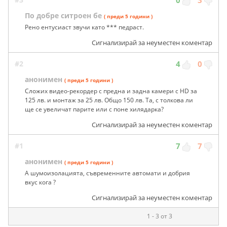
По добре ситроен бе
( преди 5 години )
Рено ентусиаст звучи като *** педраст.
Сигнализирай за неуместен коментар
#2
4
0
анонимен
( преди 5 години )
Сложих видео-рекордер с предна и задна камери с HD за
125 лв. и монтаж за 25 лв. Общо 150 лв. Та, с толкова ли
ще се увеличат парите или с поне хилядарка?
Сигнализирай за неуместен коментар
#1
7
7
анонимен
( преди 5 години )
А шумоизолацията, съвременните автомати и добрия
вкус кога ?
Сигнализирай за неуместен коментар
1 - 3 от 3