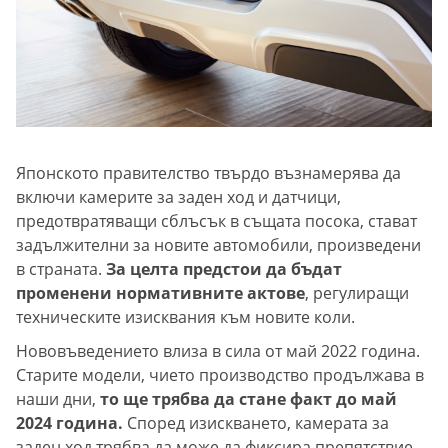
Японското правителство твърдо възнамерява да
включи камерите за заден ход и датчици,
предотвратяващи сблъсък в същата посока, стават
задължителни за новите автомобили, произведени
в страната.
За целта предстои да бъдат
променени нормативните актове
, регулиращи
техническите изисквания към новите коли.
Нововъведението влиза в сила от май 2022 година.
Старите модели, чието производство продължава в
наши дни,
то ще трябва да стане факт до май
2024 година.
Според изискването, камерата за
заден ход трябва да може да фиксира препятствие