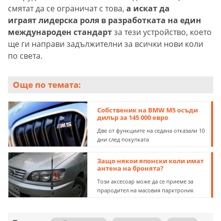
смятат да се ограничат с това,
а искат да
играят лидерска роля в разработката на един
международен стандарт
за тези устройство, което
ще ги направи задължителни за всички нови коли
по света.
Още по темата:
Собственик на BMW M5 осъди
дилър за 145 000 евро
Две от функциите на седана отказали 10
дни след покупката
Защо някои японски коли имат
антена на бронята?
Този аксесоар може да се приеме за
прародител на масовия парктроник