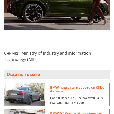
Снимки: Ministry of Industry and Information
Technology (MIIT)
Още по темата:
BMW подготвя първото си CSL с
4 врати
Новият модел ще бъде посветен на 50-
годишнината на М-Sport
BMW M3 Competition също се