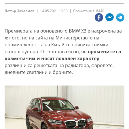
Петър Захариев
14.05.2021 13:30
Прочитания: 6440
Премиерата на обновеното BMW X3 е насрочена за
лятото, но на сайта на Министерството на
промишлеността на Китай се появиха снимки
на кросоувъра. От тях става ясно, че
промените са
козметични и носят локален характер
-
различни са решетката на радиатора, фаровете,
дневните светлини и броните.