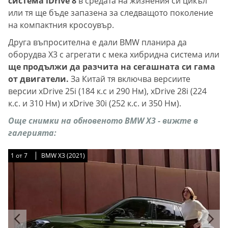
система iDrive 8
в средата на жизнения си цикъл
или тя ще бъде запазена за следващото поколение
на компактния кросоувър.
Друга въпросителна е дали BMW планира да
оборудва X3 с агрегати с мека хибридна система или
ще продължи да разчита на сегашната си гама
от двигатели.
За Китай тя включва версиите
версии xDrive 25i (184 к.с и 290 Нм), xDrive 28i (224
к.с. и 310 Нм) и xDrive 30i (252 к.с. и 350 Нм).
Още снимки на обновеното BMW X3 - вижте в
галерията:
1
1
1
1
1
1
1
от
от
от
от
от
от
от
7
7
7
7
7
7
7
BMW X3 (2021)
BMW X3 (2021)
BMW X3 (2021)
BMW X3 (2021)
BMW X3 (2021)
BMW X3 (2021)
BMW X3 (2021)