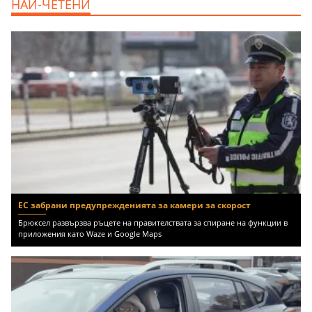
НАЙ-ЧЕТЕНИ
Бургас област, к.к.Слънчев Бряг, 65500
EUR
ЕС забрани предупрежденията за камери за скорост
Брюксел развързва ръцете на правителствата за спиране на функции в
приложения като Waze и Google Maps