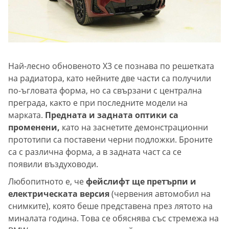
Най-лесно обновеното X3 се познава по решетката
на радиатора, като нейните две части са получили
по-ъгловата форма, но са свързани с централна
преграда, както е при последните модели на
марката.
Предната и задната оптики са
променени,
като на заснетите демонстрационни
прототипи са поставени черни подложки. Броните
са с различна форма, а в задната част са се
появили въздуховоди.
Любопитното е, че
фейслифт ще претърпи и
електрическата версия
(червения автомобил на
снимките), която беше представена през лятото на
миналата година. Това се обяснява със стремежа на