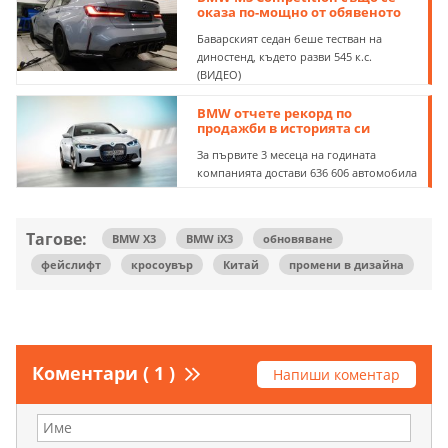
оказа по-мощно от обявеното
Баварският седан беше тестван на
диностенд, където разви 545 к.с.
(ВИДЕО)
BMW отчете рекорд по
продажби в историята си
За първите 3 месеца на годината
компанията достави 636 606 автомобила
Тагове:
BMW X3
BMW iX3
обновяване
фейслифт
кросоувър
Китай
промени в дизайна
Коментари ( 1 )
Напиши коментар