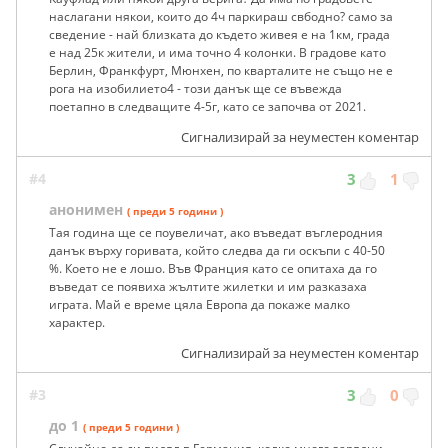
наслагани някои, които до 4ч паркираш свбодно? само за
сведение - най близката до където живея е на 1км, града
е над 25к жители, и има точно 4 колонки. В градове като
Берлин, Франкфурт, Мюнхен, по кварталите не също не е
рога на изобилието4 - този данък ще се въвежда
поетапно в следващите 4-5г, като се започва от 2021.
Сигнализирай за неуместен коментар
#4
3
1
анонимен
( преди 5 години )
Тая година ще се поувеличат, ако въведат въглеродния
данък върху горивата, който следва да ги оскъпи с 40-50
%. Което не е лошо. Във Франция като се опитаха да го
въведат се появиха жълтите жилетки и им разказаха
играта. Май е време цяла Европа да покаже малко
характер.
Сигнализирай за неуместен коментар
#3
3
0
до 1
( преди 5 години )