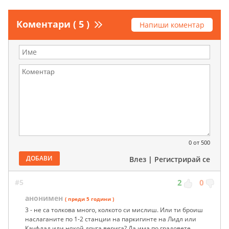
Коментари ( 5 )
Напиши коментар
0
от 500
ДОБАВИ
Влез
|
Регистрирай се
#5
2
0
анонимен
( преди 5 години )
3 - не са толкова много, колкото си мислиш. Или ти броиш
наслаганите по 1-2 станции на паркигинте на Лидл или
Кауфлад или някой друга верига? Да има по градовете