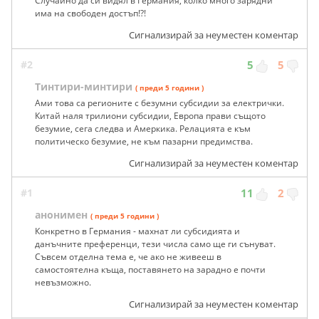
Случайно да си видял в Германия, колко много зарядни
има на свободен достъп!?!
Сигнализирай за неуместен коментар
#2
5
5
Тинтири-минтири
( преди 5 години )
Ами това са регионите с безумни субсидии за електрички.
Китай наля трилиони субсидии, Европа прави същото
безумие, сега следва и Амеркика. Релацията е към
политическо безумие, не към пазарни предимства.
Сигнализирай за неуместен коментар
#1
11
2
анонимен
( преди 5 години )
Конкретно в Германия - махнат ли субсидията и
данъчните преференци, тези числа само ще ги сънуват.
Съвсем отделна тема е, че ако не живееш в
самостоятелна къща, поставянето на зарадно е почти
невъзможно.
Сигнализирай за неуместен коментар