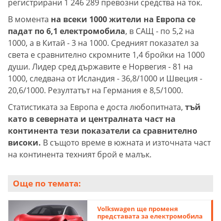
регистрирани 1 246 289 превозни средства на ток.
В момента
на всеки 1000 жители на Европа се
падат по 6,1 електромобила
, в САЩ - по 5,2 на
1000, а в Китай - 3 на 1000. Средният показател за
света е сравнително скромните 1,4 бройки на 1000
души. Лидер сред държавите е Норвегия - 81 на
1000, следвана от Исландия - 36,8/1000 и Швеция -
20,6/1000. Резултатът на Германия е 8,5/1000.
Статистиката за Европа е доста любопитната,
тъй
като в северната и централната част на
континента тези показатели са сравнително
високи.
В същото време в южната и източната част
на континента техният брой е малък.
Още по темата:
Volkswagen ще променя
представата за електромобила