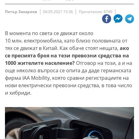
Петър Захариев
04.05.2021 15:36
Прочитания: 6749
В момента по света се движат около
10 млн. електромобила, като близо половината от
тях се движат в Китай. Как обаче стоят нещата,
ако
се пресмята броя на тези превозни средства на
1000 жителите население?
Отговор на този, а и на
още няколко въпроса се опита да даде германската
фирма IAA Mobility, която сравни регистрациите на
нови електрически превозни средства, в това число
и хибриди.