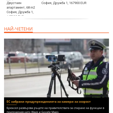
София, Дружба 1, 167900 EUR
дава под наем, Двустаен апартамент, 70
НАЙ-ЧЕТЕНИ
m2 София, Манастирски Ливади, 800 EUR
ЕС забрани предупрежденията за камери за скорост
Брюксел развързва ръцете на правителствата за спиране на функции в
приложения като Waze и Google Maps