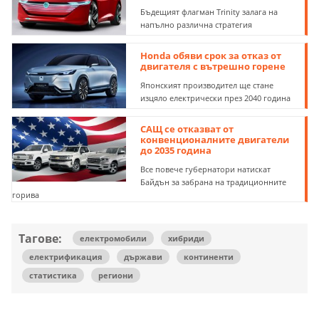
Бъдещият флагман Trinity залага на
напълно различна стратегия
Honda обяви срок за отказ от
двигателя с вътрешно горене
Японският производител ще стане
изцяло електрически през 2040 година
САЩ се отказват от
конвенционалните двигатели
до 2035 година
Все повече губернатори натискат
Байдън за забрана на традиционните
горива
Тагове:
електромобили
хибриди
електрификация
държави
континенти
статистика
региони