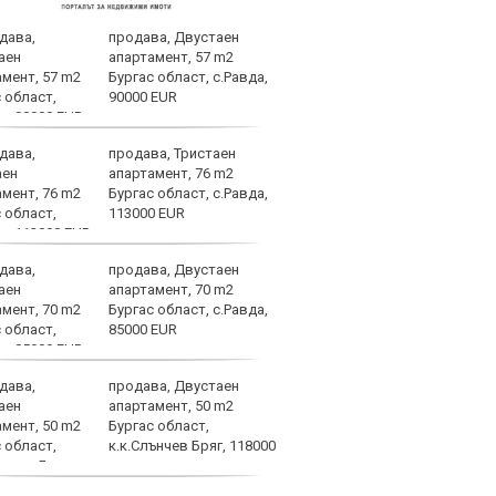
продава, Двустаен
Спор
апартамент, 57 m2
днес
Бургас област, с.Равда,
90000 EUR
продава, Тристаен
Мачо
апартамент, 76 m2
теле
Бургас област, с.Равда,
авгу
113000 EUR
продава, Двустаен
ЦСКА
апартамент, 70 m2
ценн
Бургас област, с.Равда,
Пана
85000 EUR
продава, Двустаен
Левс
апартамент, 50 m2
Евер
Бургас област,
к.к.Слънчев Бряг, 118000