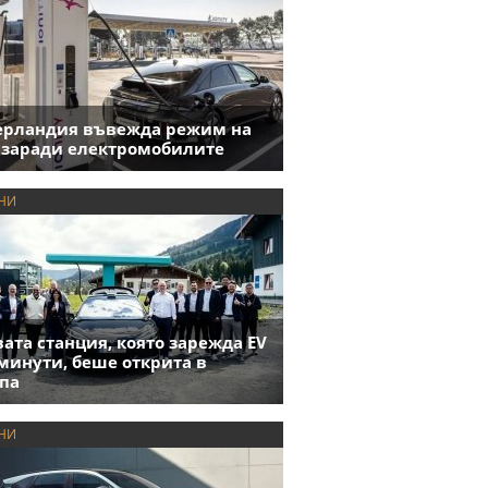
ерландия въвежда режим на
 заради електромобилите
НИ
ата станция, която зарежда EV
 минути, беше открита в
па
НИ