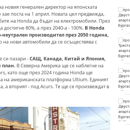
а новия генерален директор на японската
Убитият мъж на
зае поста на 1 април. Новата цел предвижда,
Младежкия хълм в
бите на Honda да бъдат на електромобили. През
Пловдив е от Кричим
а достигне 80%, а през 2040-а - 100%.
В Honda
-неутрален производител през 2050 година,
Кола се преобърна по
о на нови автомобили да се осъществява с
таван на тротоар
 си пазари -
САЩ, Канада, Китай и Япония,
н план.
В Северна Америка ще се наблегне на
Това са последните дни,
ors, като още през 2024 година Honda ще
в които цените ще се
а на американската платформа Ultium. Единият
изписват в лева и в
, а вторият - под Acurs. Те ще се произвеждат в
евро по закон
Хванаха за ден 29
шофьори с алкохол или
наркотици
EUR