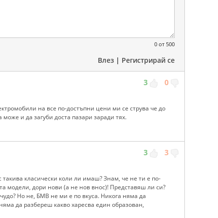
0
от 500
Влез
|
Регистрирай се
3
0
ектромобили на все по-достъпни цени ми се струва че до
 може и да загуби доста пазари заради тях.
3
3
с такива класически коли ли имаш? Знам, че не ти е по-
а модели, дори нови (а не нов внос)! Представяш ли си?
 чудо? Но не, БМВ не ми е по вкуса. Никога няма да
няма да разбереш какво харесва един образован,