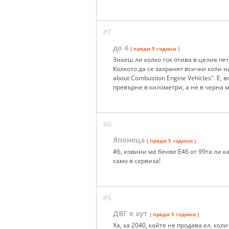
#7
до 4
( преди 5 години )
Знаеш ли колко ток отива в целия пет
Колкото да се захранят всички коли на 
about Combustion Engine Vehicles". Е,
превърне в километри, а не в черна м
#6
Японеца
( преди 5 години )
#6, извини ме бенве Е46 от 99та ли 
само в сервиза!
#5
ДВГ е аут
( преди 5 години )
Ха, ха 2040, койте не продава ел. кол