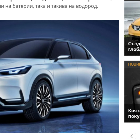
и на батерии, така и такива на водород.
Създ
глоб
НОВИ
Коя 
поку