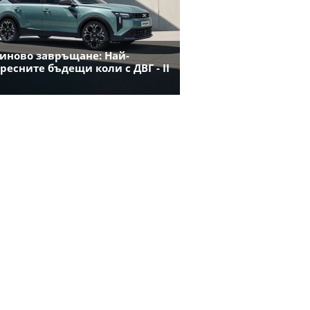
иново завръщане: Най-
ресните бъдещи коли с ДВГ - II