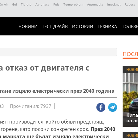
On Air
Gol
Tialoto
Az-jenata
Puls
Teenproblem
Automedia
Imoti.net
Rabota
НОВИНИ
ТЕСТ ДРАЙВ
ИСТОРИИ
ТЕХНИКА
ПОЛЕЗ
ПОСЛ
а отказ от двигателя с
НОВИ
тане изцяло електрически през 2040 година
33
Прочитания: 7937
Кита
на а
ият производител, който обяви предстоящ
 горене, като посочи конкретен срок.
През 2040
НОВИ
 марката ще бъдат изцяло електрически
,