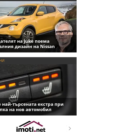
ателят на Juke поема
алния дизайн на Nissan
НИ
е най-търсената екстра при
пка на нов автомобил