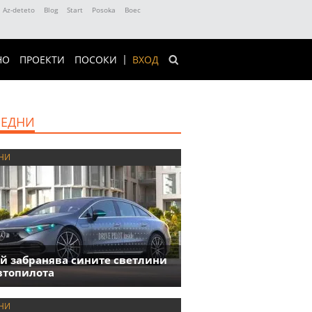
Az-deteto
Blog
Start
Posoka
Boec
НО
ПРОЕКТИ
ПОСОКИ
ВХОД
ЕДНИ
НИ
й забранява сините светлини
втопилота
НИ