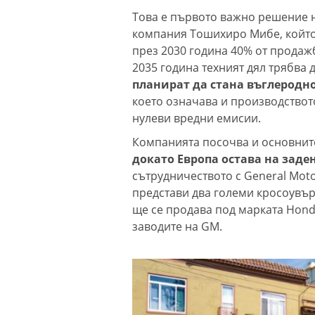
Това е първото важно решение н
компания Тошихиро Мибе, който 
през 2030 година 40% от продаж
2035 година техният дял трябва д
планират да стана въглеродно
което означава и производствот
нулеви вредни емисии.
Компанията посочва и основните
докато Европа остава на заде
сътрудничеството с General Mot
представи два големи кросоувър
ще се продава под марката Honda
заводите на GM.