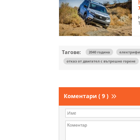
Тагове:
2040 година
електриф
отказ от двигател с вътрешно горене
Коментари ( 9 )