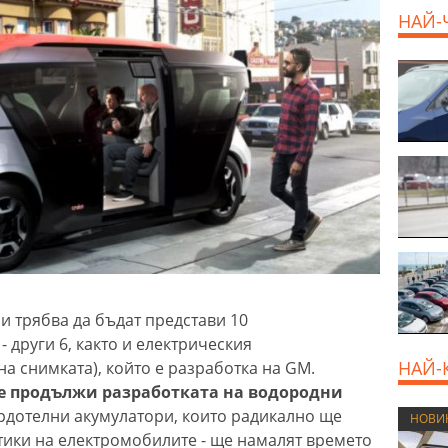
НАЙ-
и трябва да бъдат представи 10
- други 6, както и електрическия
НАЙ-
на снимката), който е разработка на GM.
е продължи разработката на водородни
ърдотелни акумулатори, които радикално ще
НОВИ
ики на електромобилите - ще намалят времето