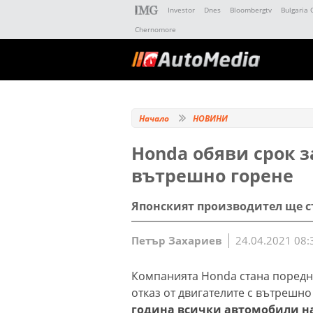
Investor
Dnes
Bloombergtv
Bulgaria 
Chernomore
Начало
НОВИНИ
Honda обяви срок з
вътрешно горене
Японският производител ще с
Петър Захариев
24.04.2021 08:
Компанията Honda стана поредн
отказ от двигателите с вътрешно
година всички автомобили на