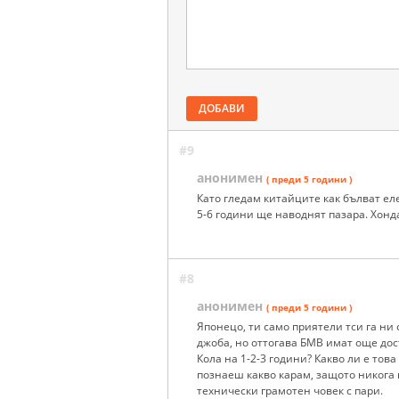
ДОБАВИ
#9
анонимен
( преди 5 години )
Като гледам китайците как бълват ел
5-6 години ще наводнят пазара. Хонда
#8
анонимен
( преди 5 години )
Японецо, ти само приятели тси га ни 
джоба, но оттогава БМВ имат още дост
Кола на 1-2-3 години? Какво ли е това
познаеш какво карам, защото никога 
технически грамотен човек с пари.