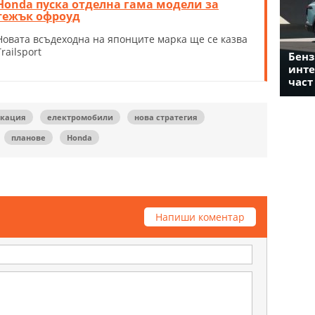
Honda пуска отделна гама модели за
тежък офроуд
Новата всъдеходна на японците марка ще се казва
Trailsport
Бенз
инте
част
икация
електромобили
нова стратегия
планове
Honda
Напиши коментар