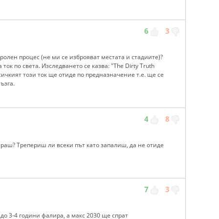
6
3
ролен процес (не ми се изброяват местата и стадиите)?
ток по света. Изследването се казва: "The Dirty Truth
 всичкият този ток ще отиде по предназначение т.е. ще се
ъзгa.
4
8
караш? Трепериш ли всеки път като запалиш, да не отиде
7
3
и до 3-4 години фалира, а макс 2030 ще спрат