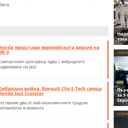
бега.
Нид
тока
Honda представи европейската версия на
HR-V
НОВИ
Компактният кросоувър идва с хибридното
задвижване на Jazz
Хибридна война: Renault Clio E-Tech срещу
Първ
Honda Jazz Crosstar
за 5
Евро
Тествахме два от най-икономичните градски
автомобили в момента
НОВИ