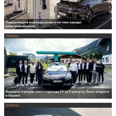
Нидерландия въвежда режим на тока заради
електромобилите
НОВИНИ
Първата станция, която зарежда EV за 5 минути, беше открита
в Европа
НОВИНИ