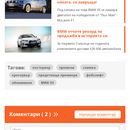
някога, се завръща!
Под капака на това BMW X5 се намира
двигател на победителя от "Льо Ман" -
McLaren F1
BMW отчете рекорд по
продажби в историята си
За първите 3 месеца на годината
компанията достави 636 606 автомобила
Тагове:
екстериор
промени
снимка
кросоувър
предстояща премиера
фейслифт
обновяване
BMW X3
Коментари ( 2 )
Напиши коментар