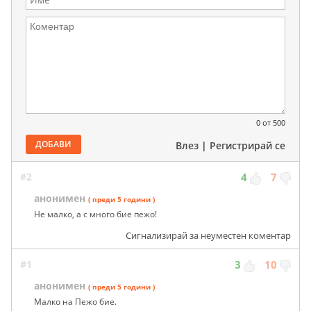
0
от 500
ДОБАВИ
Влез
|
Регистрирай се
#2
4
7
анонимен
( преди 5 години )
Не малко, а с много бие пежо!
Сигнализирай за неуместен коментар
#1
3
10
анонимен
( преди 5 години )
Малко на Пежо бие.