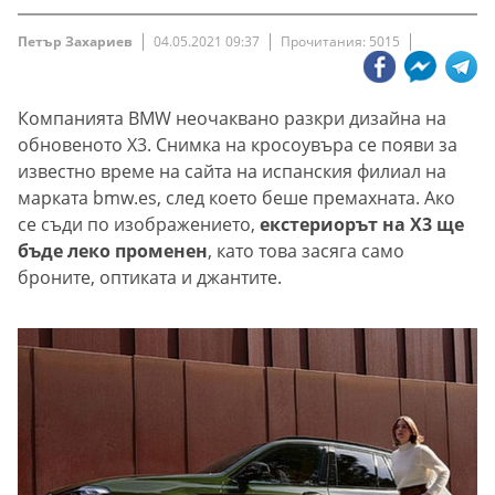
Петър Захариев
04.05.2021 09:37
Прочитания: 5015
Компанията BMW неочаквано разкри дизайна на
обновеното X3. Снимка на кросоувъра се появи за
известно време на сайта на испанския филиал на
марката bmw.es, след което беше премахната. Ако
се съди по изображението,
екстериорът на X3 ще
бъде леко променен
, като това засяга само
броните, оптиката и джантите.