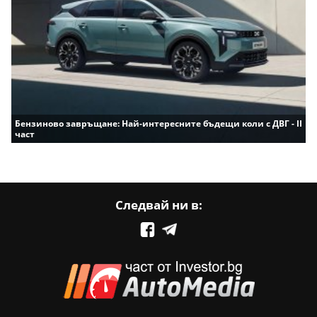
Бензиново завръщане: Най-интересните бъдещи коли с ДВГ - II
част
Следвай ни в: