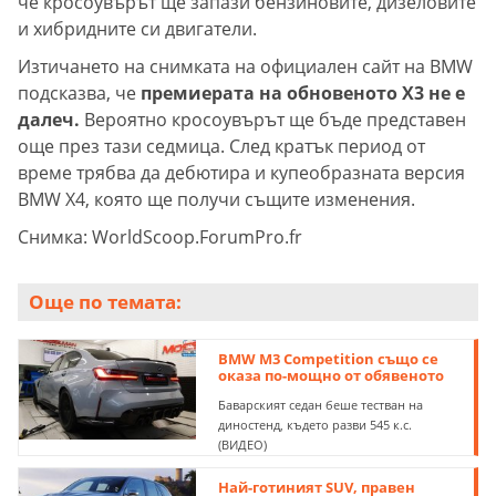
че кросоувърът ще запази бензиновите, дизеловите
и хибридните си двигатели.
Изтичането на снимката на официален сайт на BMW
подсказва, че
премиерата на обновеното X3 не е
далеч.
Вероятно кросоувърът ще бъде представен
още през тази седмица. След кратък период от
време трябва да дебютира и купеобразната версия
BMW X4, която ще получи същите изменения.
Снимка: WorldScoop.ForumPro.fr
Още по темата:
BMW M3 Competition също се
оказа по-мощно от обявеното
Баварският седан беше тестван на
диностенд, където разви 545 к.с.
(ВИДЕО)
Най-готиният SUV, правен