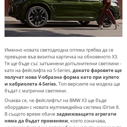
Именно новата светодиодна оптика трябва да се
превърне във визитна картичка на обновеното X3.
Тя ще бъде със затъмнени допълнителни светлини -
като на фейслифта на 5-Series,
докато фаровете ще
получат нова V-образна форма като при купето
и кабриолета 4-Series.
Топ-версиите на модела ще
бъдат с матрични светлини.
Очаква се, че фейслифтът на BMW X3 ще бъде
оборудван с новата мултимедийна система iDrive 8.
В същото време обаче
задвижващите агрегати
няма да бъдат променяни
, което означава,