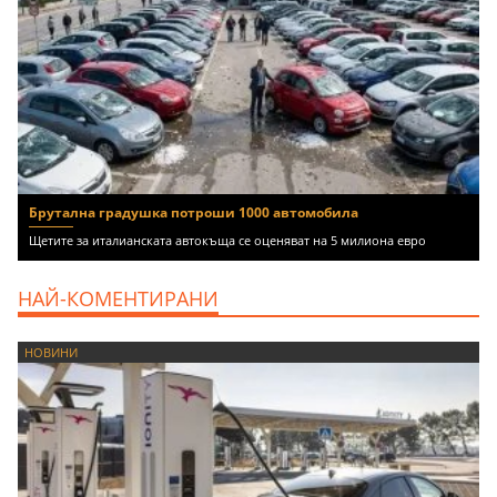
Брутална градушка потроши 1000 автомобила
Щетите за италианската автокъща се оценяват на 5 милиона евро
НАЙ-КОМЕНТИРАНИ
НОВИНИ