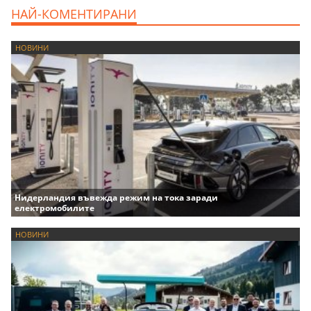
НАЙ-КОМЕНТИРАНИ
НОВИНИ
Нидерландия въвежда режим на тока заради
електромобилите
НОВИНИ