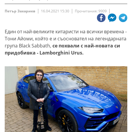
Петър Захариев
16.04.2021 15:30
Прочитания: 9909
Един от най-великите китаристи на всички времена -
Тони Айоми, който е и съосновател на легендарната
група Black Sabbath,
се похвали с най-новата си
придобивка - Lamborghini Urus.