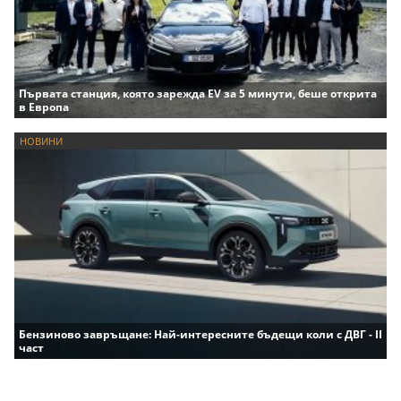
Първата станция, която зарежда EV за 5 минути, беше открита
в Европа
НОВИНИ
Бензиново завръщане: Най-интересните бъдещи коли с ДВГ - II
част