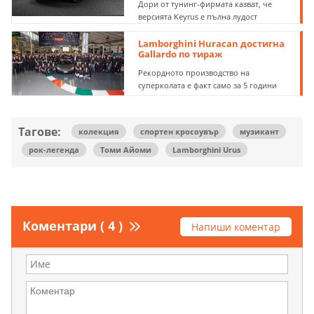
Дори от тунинг-фирмата казват, че
версията Keyrus е пълна лудост
Lamborghini Huracan достигна
Gallardo по тираж
Рекордното производство на
суперколата е факт само за 5 години
Тагове:
колекция
спортен кросоувър
музикант
рок-легенда
Томи Айоми
Lamborghini Urus
Коментари ( 4 )
Напиши коментар