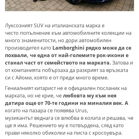
Луксозният SUV на италианската марка е
често попълнeние към автомобилните колекции на
много знаменитости, но дори автомобилен
производител като
Lamborghini рядко може да се
похвали, че една от най-големите рок-икони е
станал част от семейството на марката.
Затова и
от компанията побързаха да разкрият за връзката
си с Айоми, която е от преди много време.
Гениалният китарист не е официален посланик на
марката, но не крие, че
любовта му към нея
датира още от 70-те години на миналия век. А
когато на пазара се появява Urus,
музикантът веднага се влюбва в колата и решава, че
ще я има. Решението му е потвърдена, след като
прави няколко обиколки на писта с кросоувъра.