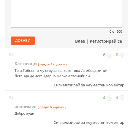
0
от 500
ДОБАВИ
Влез
|
Регистрирай се
#4
6
0
Бат венци
( преди 5 години )
То и Гибсън-а му струва колкото това Ламборджини!
Легенда до легендарна марка автомобили.
Сигнализирай за неуместен коментар
#3
4
4
анонимен
( преди 5 години )
Добро ауди.
Сигнализирай за неуместен коментар