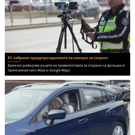
ЕС забрани предупрежденията за камери за скорост
Брюксел развързва ръцете на правителствата за спиране на функции в
приложения като Waze и Google Maps