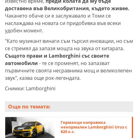
известно време,
преди колата да му бъде
доставена във Великобритания, където живее.
Чакането обаче си е заслужавало и Томи се
наслаждава на новата си придобивка във всеки
удобен момент.
"Като музикант винаги съм търсил иновации, но съм
се стремял да запазя мощта на звука от китарата.
Същото прави и Lamborghini със своите
автомобили
- те се променят, но запазват
първичните своята несравнима мощ и великолепен
звук", казва още рок-легендата.
Снимки: Lamborghini
Още по темата:
Германци направиха
ненормален Lamborghini Urus с
820 к.с.