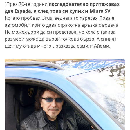
"През 70-те години
последователно притежавах
две Espada, а след това си купих и Miura SV.
Когато пробвах Urus, веднага го харесах. Това е
автомобил, който дава страхотна връзка с водача.
Не можех дори да си представя, че кола с такива
размери може да върви толкова бързо. А синият
цвят му отива много", разказва самият Айоми.