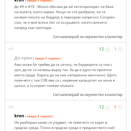
( преди 5 години )
До #9 и #10 - Много обичам да ме категоризират на база
на колата, която карам. Нещо не сте разбрали, не се
качвам никога на бордюр, а паркирам напречно. Сигурен
съм, че и вие всеки път се ослушвате, когато влезете
напред към тротоара.
Сигнализирай за неуместен коментар
#6
12
1
До крон
( преди 5 години )
Ами може би трябва да се сетиш, че бордюрите са там с
цел, да не се качваш върху тях. За да е едно по-приятно
място града. Хората да не сме изпържени ментално. Щото
повечвто с тея СУВ ове са с нервния капацитет на жена в
цикъл, а го играят големи мъжаги.
Сигнализирай за неуместен коментар
#5
12
9
kron
( преди 5 години )
Не разбирам какво се учудват, че повечето се карат в
градска среда. Точно в градска среда е предимството най-