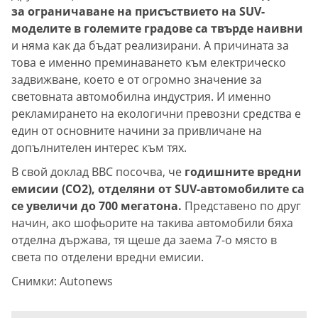
за ограничаване на присъствието на SUV-
моделите в големите градове са твърде наивни
и няма как да бъдат реализирани. А причината за
това е именно преминаването към електрическо
задвижване, което е от огромно значение за
световната автомобилна индустрия. И именно
рекламирането на екологични превозни средства е
един от основните начини за привличане на
допълнителен интерес към тях.
В свой доклад BBC посочва, че
годишните вредни
емисии (CO2), отделяни от SUV-автомобилите са
се увеличи до 700 мегатона.
Представено по друг
начин, ако шофьорите на такива автомобили бяха
отделна държава, тя щеше да заема 7-о място в
света по отделени вредни емисии.
Снимки: Autonews