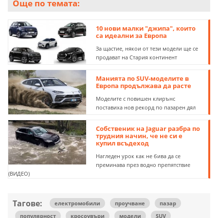
Още по темата:
10 нови малки "джипа", които
са идеални за Европа
За щастие, някои от тези модели ще се
продават на Стария континент
Манията по SUV-моделите в
Европа продължава да расте
Моделите с повишен клирънс
поставиха нов рекорд по пазарен дял
Собственик на Jaguar разбра по
трудния начин, че не си е
купил всъдеход
Нагледен урок как не бива да се
преминава през водно препятствие
(ВИДЕО)
Тагове:
електромобили
проучване
пазар
популярност
кросоувъри
модели
SUV