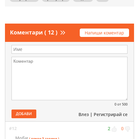
Коментари ( 12 )
Напиши коментар
0
от 500
ДОБАВИ
Влез
|
Регистрирай се
#12
2
0
Моби
( преди 5 години )