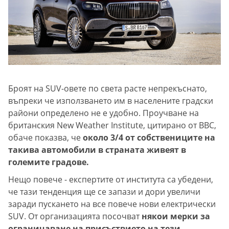
Броят на SUV-овете по света расте непрекъснато,
въпреки че използването им в населените градски
райони определено не е удобно. Проучване на
британския New Weather Institute, цитирано от BBC,
обаче показва, че
около 3/4 от собствениците на
такива автомобили в страната живеят в
големите градове.
Нещо повече - експертите от института са убедени,
че тази тенденция ще се запази и дори увеличи
заради пускането на все повече нови електрически
SUV. От организацията посочват
някои мерки за
ограничаване на присъствието на тези