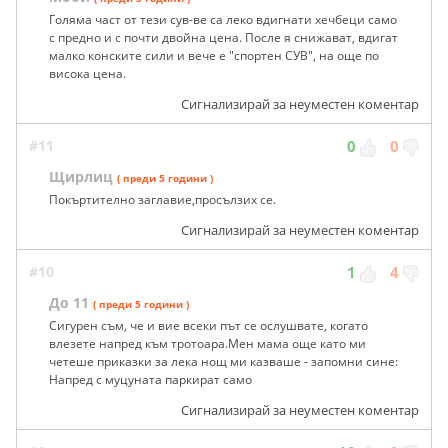
Голяма част от тези сув-ве са леко вдигнати хечбеци само
с предно и с почти двойна цена. После я снижават, вдигат
малко конските сили и вече е "спортен СУВ", на още по
висока цена.
Сигнализирай за неуместен коментар
#11
0
0
Щирлиц
( преди 5 години )
Покъртително заглавие,просълзих се.
Сигнализирай за неуместен коментар
#10
1
4
До 11
( преди 5 години )
Сигурен съм, че и вие всеки път се ослушвате, когато
влезете напред към тротоара.Мен мама още като ми
четеше приказки за лека нощ ми казваше - запомни сине:
Напред с муцуната паркират само
Сигнализирай за неуместен коментар