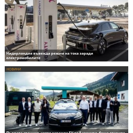
Нидерландия въвежда режим на тока заради
електромобилите
НОВИНИ
Първата станция, която зарежда EV за 5 минути, беше открита