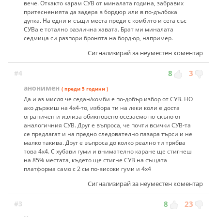
вече. Откакто карам СУВ от миналата година, забравих
притесненията да задера в бордюр или в по-дълбока
дупка. На едни и същи места преди с комбито и сега със
СУВа е тотално различна хавата. Брат ми миналата
седмица си разпори бронята на бордюр, например.
Сигнализирай за неуместен коментар
#4
8
3
анонимен
( преди 5 години )
Да и аз мисля че седан/комби е по-добър избор от СУВ. НО
ако държиш на 4х4-то, избора ти на леки коли е доста
ограничен и излиза обикновено осезаемо по-скъпо от
аналогичния СУВ. Друг е въпроса, че почти всички СУВ-та
се предлагат и на предно следователно пазара търси и не
малко такива. Друг е въпроса до колко реално ти трябва
това 4х4. С хубави гуми и внимателно каране ще стигнеш
на 85% местата, където ще стигне СУВ на същата
платформа само с 2 см по-високи гуми и 4х4
Сигнализирай за неуместен коментар
#3
8
23