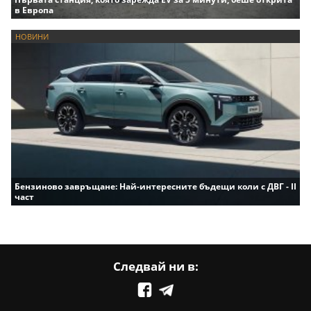
в Европа
НОВИНИ
Бензиново завръщане: Най-интересните бъдещи коли с ДВГ - II
част
Следвай ни в: