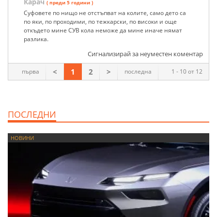
Карач
( преди 5 години )
Суфовете по нищо не отстъпват на колите, само дето са
по яки, по проходими, по тежкарски, по високи и още
откъдето мине СУВ кола неможе да мине иначе нямат
разлика.
Сигнализирай за неуместен коментар
<
1
2
>
първа
последна
1 - 10 от 12
ПОСЛЕДНИ
НОВИНИ