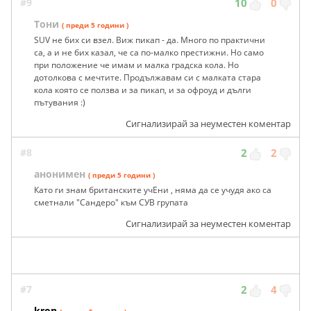
#9
10
0
Тони
( преди 5 години )
SUV не бих си взел. Виж пикап - да. Много по практични
са, а и не бих казал, че са по-малко престижни. Но само
при положение че имам и малка градска кола. Но
дотолкова с мечтите. Продължавам си с малката стара
кола която се ползва и за пикап, и за офроуд и дълги
пътувания :)
Сигнализирай за неуместен коментар
#8
2
2
анонимен
( преди 5 години )
Като ги знам британските учЕни , няма да се учудя ако са
сметнали "Сандеро" към СУВ групата
Сигнализирай за неуместен коментар
#7
2
4
kron