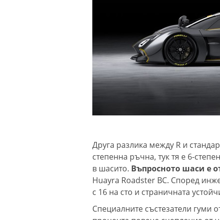
Друга разлика между R и стандарт
степенна ръчна, тук тя е 6-степ
в шасито.
Въпросното шаси е о
Huayra Roadster BC. Според инж
с 16 на сто и страничната устойч
Специалните състезатели гуми от 