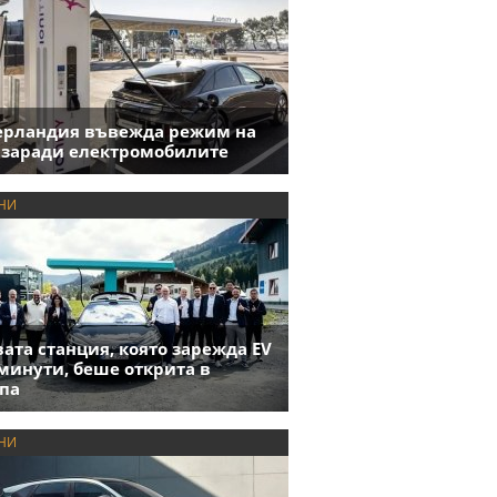
ерландия въвежда режим на
 заради електромобилите
НИ
ата станция, която зарежда EV
 минути, беше открита в
па
НИ