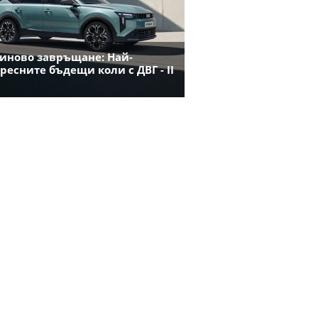
иново завръщане: Най-
ресните бъдещи коли с ДВГ - II