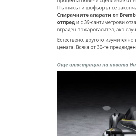
процента повече сцепление от н
Пътникът и шофьорът се закопча
Спирачните апарати от Brembo
отпред
и с 39-сантиметрови отз
вграден пожарогасител, ако случ
Естествено, другото изумително в
цената. Всяка от 30-те предвиде
Още илюстрации на новата Hua