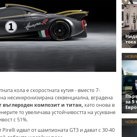
Нид
тока
НОВИ
ната кола е скоростната кутия - вместо 7-
Първ
енна несинхронизирана секвенциална, вградена
за 5
т въглероден композит и титан,
като онова в
Евро
енерите то увеличава устойчивостта на усукване
ивост с 51%.
НОВИ
Pirelli идват от шампионата GT3 и дават с 30-40