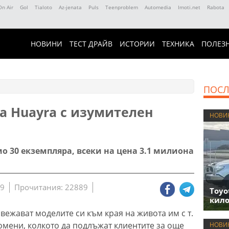
On Air
Gol
Tialoto
Az-jenata
Puls
Teenproblem
Automedia
Imoti.net
Rabota
НОВИНИ
ТЕСТ ДРАЙВ
ИСТОРИИ
ТЕХНИКА
ПОЛЕЗ
ПОСЛ
а Huayra с изумителен
НОВИ
мо 30 екземпляра, всеки на цена 3.1 милиона
39
Прочитания: 22889
Toyo
кило
ежават моделите си към края на живота им с т.
омени, колкото да подлъжат клиентите за още
НОВИ