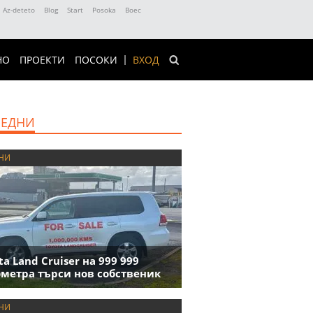
Az-deteto
Blog
Start
Posoka
Boec
НО
ПРОЕКТИ
ПОСОКИ
ВХОД
ЕДНИ
НИ
ta Land Cruiser на 999 999
метра търси нов собственик
НИ