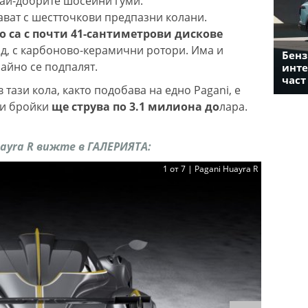
ай-добрите шосейни гуми.
ват с шестточкови предпазни колани.
 са с почти 41-сантиметрови дискове
ад, с карбоново-керамични ротори. Има и
Бенз
айно се подпалят.
инте
част
 тази кола, както подобава на едно Pagani, е
ни бройки
ще струва по 3.1 милиона до
лара.
yra R вижте в ГАЛЕРИЯТА:
1 от 7 | Pagani Huayra R