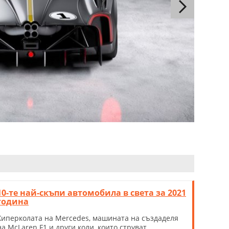
10-те най-скъпи автомобила в света за 2021
година
Хиперколата на Mercedes, машината на създаделя
на McLaren F1 и други коли, които струват