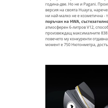
година-две. Но не и Pagani. Пр
версия на своята Huayra, нарече
ни най-малко не е козметична - т
поръчан на HWA, състезателно
атмосферен 6-литров V12, способ
произвеждащ максималните 838 к
повечето му конкуренти отдавна
момент е 750 Нютонметра, достъ