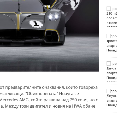
Вижте защо някои хора
са като магнити за
комарите, а други се
разминават с
ухапванията им
"Изкуството на Джън-
Шан-Жен" отново е във
Варна
Какво време ни очаква
в събота?
 от предварителните очаквания, които говореха
Затварят за кратко ул.
впечатляващи. "Обикновената" Huayra се
„Вълноломна“ в неделя
 Mercedes AMG, който развива над 750 коня, но с
а. Между този двигател и новия на HWА обаче