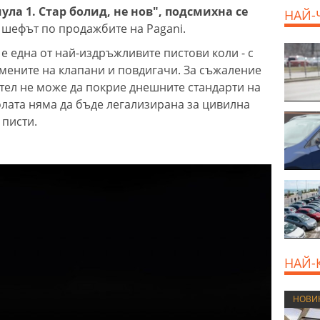
ла 1. Стар болид, не нов", подсмихна се
НАЙ-
 шефът по продажбите на Pagani.
 е една от най-издръжливите пистови коли - с
дмените на клапани и повдигачи. За съжаление
тел не може да покрие днешните стандарти на
олата няма да бъде легализирана за цивилна
 писти.
НАЙ-
НОВИ