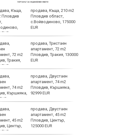
продава, Къща, 210 m2
Огро
Пловдив област,
ЦСКА
с.Войводиново, 175000
EUR
продава, Тристаен
Лиде
апартамент, 72 m2
Нико
Пловдив, Тракия, 130000
отпл
EUR
труд
продава, Двустаен
Теро
апартамент, 74 m2
взри
Пловдив, Кършияка,
свет
92999 EUR
продава, Двустаен
След
апартамент, 45 m2
надъ
Пловдив, Център,
в Со
125000 EUR