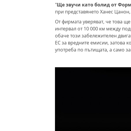
"
Ще звучи като болид от Форму
при представянето Ханес Цанон,
От фирмата уверяват, че това ще
интервал от 10 000 км между по
обаче този забележителен двига
ЕС за вредните емисии, затова к
употреба по пътищата, а само за