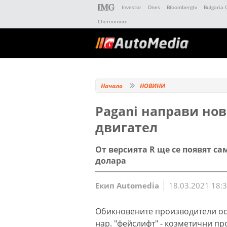
Investor
Dnes
Bloombergtv
Bulgaria 
Chernomore
Начало
НОВИНИ
Pagani направи нов
двигател
От версията R ще се появят са
долара
Екип Automedia
18.03.2021 18:
Обикновените производители осв
нар. "фейслифт" - козметични пр