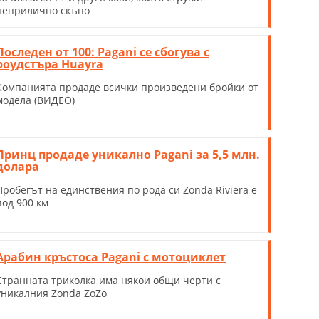
неприлично скъпо
Последен от 100: Pagani се сбогува с
роудстъра Huayra
Компанията продаде всички произведени бройки от
модела (ВИДЕО)
Принц продаде уникално Pagani за 5,5 млн.
долара
Пробегът на единствения по рода си Zonda Riviera е
под 900 км
Арабин кръстоса Pagani с мотоциклет
Странната триколка има някои общи черти с
уникалния Zonda ZoZo