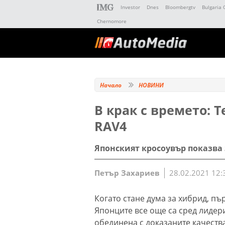
Investor
Dnes
Bloombergtv
Bulgaria 
Chernomore
Начало
НОВИНИ
В крак с времето: 
RAV4
Японският кросоувър показва 
Петър Захариев
28.02.2021 12:
Когато стане дума за хибрид, пър
Японците все още са сред лидери
обединена с доказаните качеств