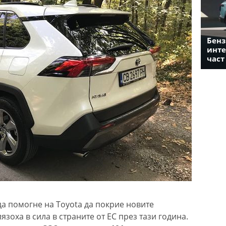
Бенз
инте
част
да помогне на Toyota да покрие новите
зоха в сила в страните от ЕС през тази година.