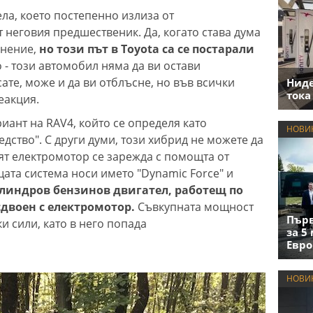
ла, което постепенно излиза от
 неговия предшественик. Да, когато става дума
мнение,
но този път в Toyota са се постарали
 - този автомобил няма да ви остави
ате, може и да ви отблъсне, но във всички
Нид
тока
еакция.
иант на RAV4, който се определя като
НОВИ
ство". С други думи, този хибрид не можете да
ият електромотор се зарежда с помощта от
ата система носи името "Dynamic Force" и
линдров бензинов двигател, работещ по
сдвоен с електромотор.
Съвкупната мощност
Първ
и сили, като в него попада
за 5
Евро
НОВИ