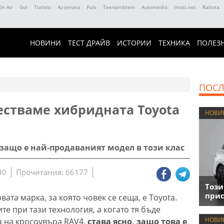
On Air
Gol
Tialoto
Az-jenata
Puls
Teenproblem
Automedia
Imoti.net
Rabota
НОВИНИ
ТЕСТ ДРАЙВ
ИСТОРИИ
ТЕХНИКА
ПОЛЕЗ
ПОСЛ
Тестваме хибридната Toyota
НОВИ
защо е най-продаваният модел в този клас
30
Прочитания: 66177
Този
прис
вата марка, за която човек се сеща, е Toyota.
те при тази технология, а когато тя бъде
НОВИ
а на кросоувъра RAV4,
става ясно, защо това е