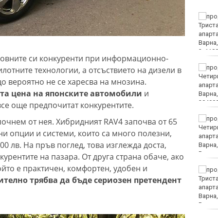
Няма дълбоки кратери
на мястото, на което се
взриви дрон у нас
основните си конкуренти при информационно-
Хванаха за ден 31
лотните технологии, а отсъствието на дизели в
шофьори с алкохол или
о вероятно не се харесва на мнозина.
наркотици
ата цена на японските автомобили
и
все още предпочитат конкурентите.
Хаджирусев смени
апочнем от нея. Хибридният RAV4 започва от 65
Черно море Тича с Локо
ни опции и системи, които са много полезни,
(Пд)
00 лв. На пръв поглед, това изглежда доста,
курентите на пазара. От друга страна обаче, ако
ойто е практичен, комфортен, удобен и
"Ние, потребителите":
ително трябва да бъде сериозен претендент
Всеки има право сам да
избере кои плажни
принадлежности да
наеме