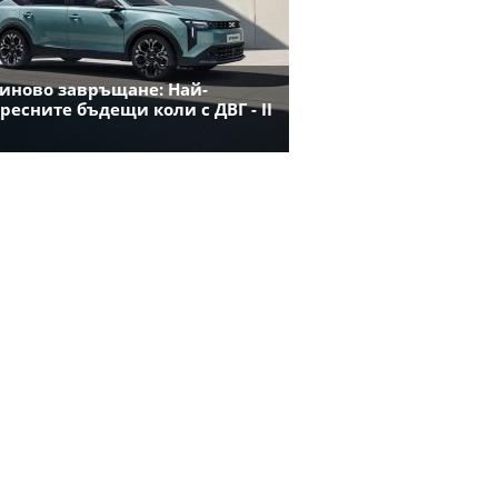
иново завръщане: Най-
ресните бъдещи коли с ДВГ - II