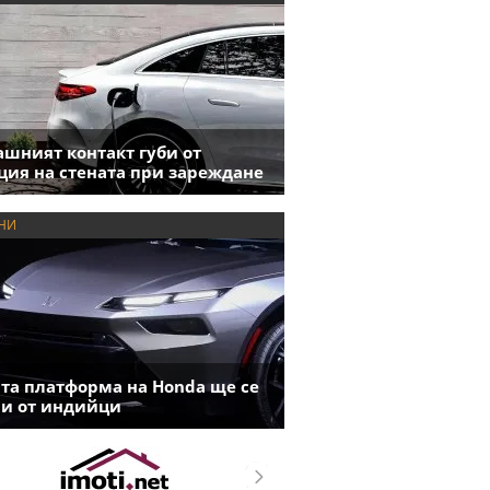
шният контакт губи от
ция на стената при зареждане
НИ
та платформа на Honda ще се
и от индийци