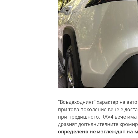
"Всъдеходният" характер на авт
при това поколение вече е дост
при предишното. RAV4 вече има
дразнят допълнителните хромир
определено не изглеждат на м