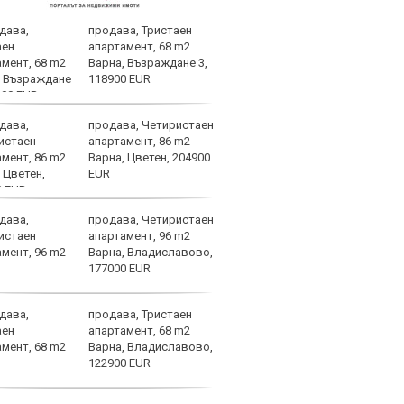
продава, Тристаен
Нуне
апартамент, 68 m2
от п
Варна, Възраждане 3,
Гуар
118900 EUR
продава, Четиристаен
Арау
апартамент, 86 m2
дове
Варна, Цветен, 204900
EUR
продава, Четиристаен
Фабр
апартамент, 96 m2
възх
Варна, Владиславово,
Моу
177000 EUR
продава, Тристаен
Саръ
апартамент, 68 m2
удов
Варна, Владиславово,
Евро
122900 EUR
атле