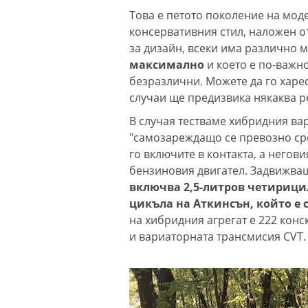
Това е петото поколение на моде
консервативния стил, наложен от
за дизайн, всеки има различно 
максимално
и което е по-важно
безразлични. Можете да го харес
случаи ще предизвика някаква р
В случая тестваме хибридния вар
"самозареждащо се превозно сред
го включите в контакта, а негов
бензиновия двигател. Задвижващ
включва 2,5-литров четирици
цикъла на Аткинсън, който е 
на хибридния агрегат е 222 конск
и вариаторната трансмисия CVT.