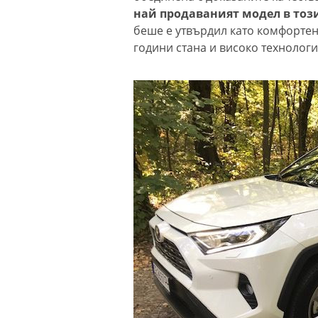
най продаваният модел в този 
беше е утвърдил като комфортен
години стана и високо технологи