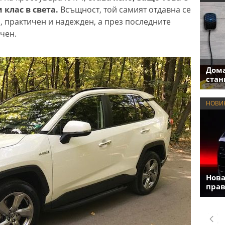
клас в света.
Всъщност, той самият отдавна се
, практичен и надежден, а през последните
чен.
Дома
стан
НОВИ
Нова
прав