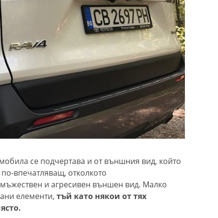
омобила се подчертава и от външния вид, който
а по-впечатляващ, отколкото
 мъжествен и агресивен външен вид. Малко
ани елементи,
тъй като някои от тях
ясто.