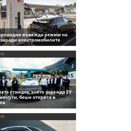
ерландия въвежда режим на
 заради електромобилите
НИ
ата станция, която зарежда EV
 минути, беше открита в
па
НИ