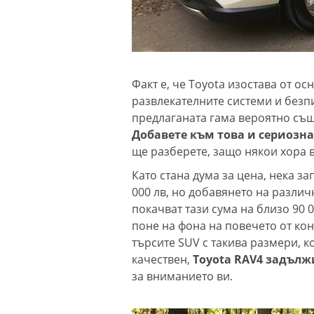
Факт е, че Toyota изостава от 
развлекателните системи и безпи
предлаганата гама вероятно същ
Добавете към това и сериозн
ще разберете, защо някои хора 
Като стана дума за цена, нека з
000 лв, но добавянето на различ
покачват тази сума на близо 90 0
поне на фона на повечето от кон
търсите SUV с такива размери, к
качествен,
Toyota RAV4 задълж
за вниманието ви.