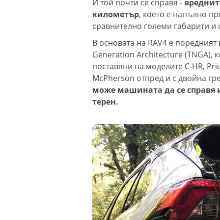
И той почти се справя -
вредните
километър
, което е напълно пр
сравнително големи габарити и 
В основата на RAV4 е поредният
Generation Architecture (TNGA),
поставяни на моделите C-HR, Pri
McPherson отпред и с двойна гред
може машината да се справя 
терен.