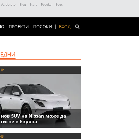
Az-deteto
Blog
Start
Posoka
Boec
НО
ПРОЕКТИ
ПОСОКИ
ВХОД
ЕДНИ
НИ
 нов SUV на Nissan може да
тигне в Европа
НИ