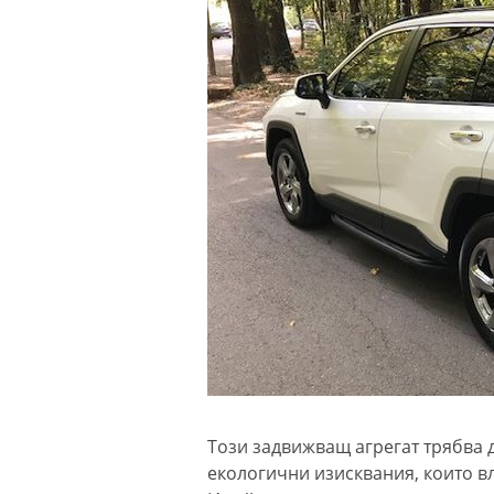
Този задвижващ агрегат трябва 
екологични изисквания, които вля