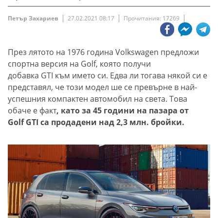
Петър Захариев
27.02.2021 08:17
Прочитания: 17269
През лятото на 1976 година Volkswagen предложи
спортна версия на Golf, която получи
добавка GTI към името си. Едва ли тогава някой си е
представял, че този модел ше се превърне в най-
успешния компактен автомобил на света. Това
обаче е факт
, като за 45 години на пазара от
Golf GTI са продадени над 2,3 млн. бройки.