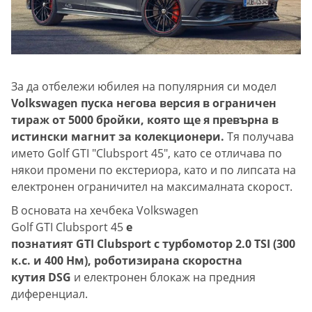
За да отбележи юбилея на популярния си модел
Volkswagen пуска негова версия в ограничен
тираж от 5000 бройки, която ще я превърна в
истински магнит за колекционери.
Тя получава
името Golf GTI "Clubsport 45", като се отличава по
някои промени по екстериора, като и по липсата на
електронен ограничител на максималната скорост.
В основата на хечбека Volkswagen
Golf GTI Clubsport 45
е
познатият GTI Clubsport с турбомотор 2.0 TSI (300
к.с. и 400 Нм), роботизирана скоростна
кутия DSG
и електронен блокаж на предния
диференциал.