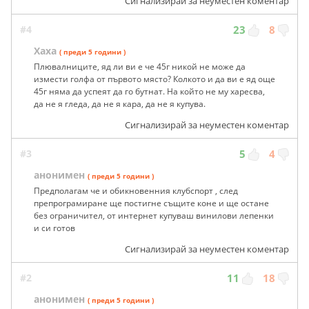
Сигнализирай за неуместен коментар
#4
23
8
Хаха
( преди 5 години )
Плювалниците, яд ли ви е че 45г никой не може да
измести голфа от първото място? Колкото и да ви е яд още
45г няма да успеят да го бутнат. На който не му харесва,
да не я гледа, да не я кара, да не я купува.
Сигнализирай за неуместен коментар
#3
5
4
анонимен
( преди 5 години )
Предполагам че и обикновенния клубспорт , след
препрограмиране ще постигне същите коне и ще остане
без ограничител, от интернет купуваш винилови лепенки
и си готов
Сигнализирай за неуместен коментар
#2
11
18
анонимен
( преди 5 години )