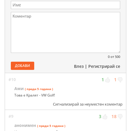
0
от 500
ДОБАВИ
Влез
|
Регистрирай се
#10
1
1
Ами
( преди 5 години )
Това е Кралят - VW Golf!
Сигнализирай за неуместен коментар
#9
3
18
анонимен
( преди 5 години )