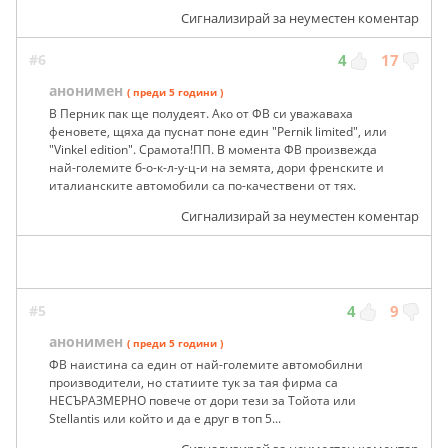
Сигнализирай за неуместен коментар
#6
4
17
анонимен
( преди 5 години )
В Перник пак ще полудеят. Ако от ФВ си уважаваха
феновете, щяха да пуснат поне един "Pernik limited", или
"Vinkel edition". Срамота!ПП. В момента ФВ произвежда
най-големите б-о-к-л-у-ц-и на земята, дори френските и
италианските автомобили са по-качествени от тях.
Сигнализирай за неуместен коментар
#5
4
9
анонимен
( преди 5 години )
ФВ наистина са един от най-големите автомобилни
производители, но статиите тук за тая фирма са
НЕСЪРАЗМЕРНО повече от дори тези за Тойота или
Stellantis или който и да е друг в топ 5...