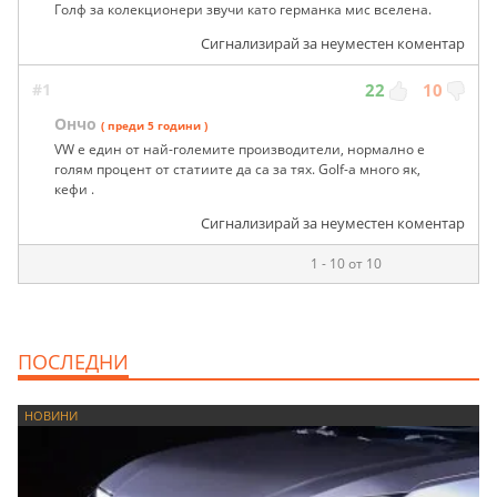
Голф за колекционери звучи като германка мис вселена.
Сигнализирай за неуместен коментар
#1
22
10
Ончо
( преди 5 години )
VW е един от най-големите производители, нормално е
голям процент от статиите да са за тях. Golf-a много як,
кефи .
Сигнализирай за неуместен коментар
1 - 10 от 10
ПОСЛЕДНИ
НОВИНИ