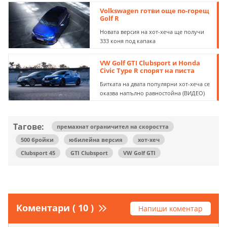
Volkswagen готви още по-горещ
Golf R
Новата версия на хот-хеча ще получи
333 коня под капака
VW Golf GTI Clubsport и Honda
Civic Type R спорят на писта
Битката на двата популярни хот-хеча се
оказва напълно равностойна (ВИДЕО)
Тагове:
премахнат ограничител на скоростта
500 бройки
юбилейна версия
хот-хеч
Clubsport 45
GTI Clubsport
VW Golf GTI
Коментари ( 10 )
Напиши коментар