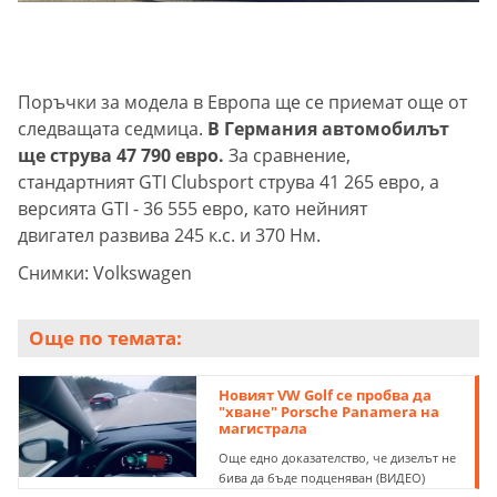
Поръчки за модела в Европа ще се приемат още от
следващата седмица.
В Германия автомобилът
ще струва 47 790 евро.
За сравнение,
стандартният GTI Clubsport струва 41 265 евро, а
версията GTI - 36 555 евро, като нейният
двигател развива 245 к.с. и 370 Нм.
Снимки: Volkswagen
Още по темата:
Новият VW Golf се пробва да
"хване" Porsche Panamera на
магистрала
Още едно доказателство, че дизелът не
бива да бъде подценяван (ВИДЕО)