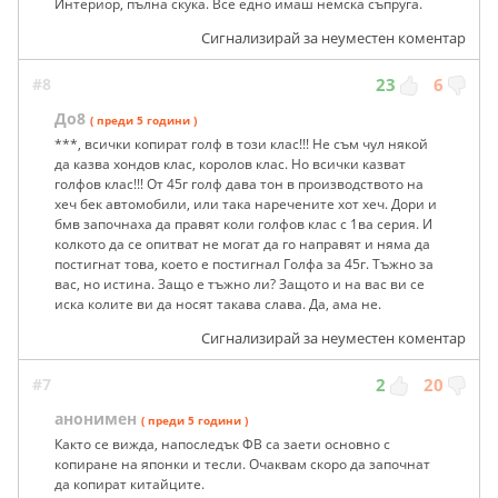
Интериор, пълна скука. Все едно имаш немска съпруга.
Сигнализирай за неуместен коментар
#8
23
6
До8
( преди 5 години )
***, всички копират голф в този клас!!! Не съм чул някой
да казва хондов клас, королов клас. Но всички казват
голфов клас!!! От 45г голф дава тон в производството на
хеч бек автомобили, или така наречените хот хеч. Дори и
бмв започнаха да правят коли голфов клас с 1ва серия. И
колкото да се опитват не могат да го направят и няма да
постигнат това, което е постигнал Голфа за 45г. Тъжно за
вас, но истина. Защо е тъжно ли? Защото и на вас ви се
иска колите ви да носят такава слава. Да, ама не.
Сигнализирай за неуместен коментар
#7
2
20
анонимен
( преди 5 години )
Както се вижда, напоследък ФВ са заети основно с
копиране на японки и тесли. Очаквам скоро да започнат
да копират китайците.