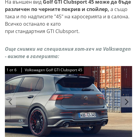
На външен вид
Golf GTI Clubsport 45 може да бъде
различен по черните покрив и спойлер,
а също
така и по надписите "45" на каросерията и в салона.
Всичко останало е като
при стандартния GTI Clubsport.
Още снимки на специалния хот-хеч на Volkswagen
- вижте в галерията:
1
1
1
1
1
1
от
от
от
от
от
от
6
6
6
6
6
6
Volkswagen Golf GTI Clubsport 45
Volkswagen Golf GTI Clubsport 45
Volkswagen Golf GTI Clubsport 45
Volkswagen Golf GTI Clubsport 45
Volkswagen Golf GTI Clubsport 45
Volkswagen Golf GTI Clubsport 45